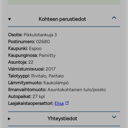
Kohteen perustiedot
Osoite:
Pikkulotankuja 3
Postinumero:
02680
Kaupunki:
Espoo
Kaupunginosa:
Painiitty
Asuntoja:
22
Valmistumisvuosi:
2017
Talotyyppi:
Rivitalo, Paritalo
Lämmitysmuoto:
Kaukolämpö
Ilmanvaihtomuoto:
Asuntokohtainen tulo/poisto
Autopaikat:
27 kpl
Linkki
Laajakaistaoperaattori:
Elisa
vie
ulkopuoliseen
Yhteystiedot
palveluun.