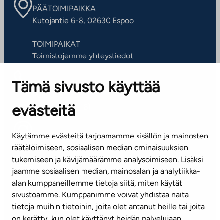
PÄÄTOIMIPAIKKA
Kutojantie 6-8, 02630 Espoo
TOIMIPAIKAT
Toimistojemme yhteystiedot
Tämä sivusto käyttää
ASIAKASPALVELUKESKUS
Puh. 045 7734 3777
evästeitä
(arkisin klo 8-16)
info@ta.fi
Käytämme evästeitä tarjoamamme sisällön ja mainosten
räätälöimiseen, sosiaalisen median ominaisuuksien
tukemiseen ja kävijämäärämme analysoimiseen. Lisäksi
jaamme sosiaalisen median, mainosalan ja analytiikka-
Tilaa uutiskirje
alan kumppaneillemme tietoja siitä, miten käytät
sivustoamme. Kumppanimme voivat yhdistää näitä
Mediapankki
tietoja muihin tietoihin, joita olet antanut heille tai joita
on kerätty, kun olet käyttänyt heidän palvelujaan.