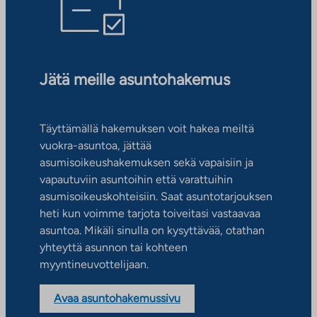
Jätä meille asuntohakemus
Täyttämällä hakemuksen voit hakea meiltä
vuokra-asuntoa, jättää
asumisoikeushakemuksen sekä vapaisiin ja
vapautuviin asuntoihin että varattuihin
asumisoikeuskohteisiin. Saat asuntotarjouksen
heti kun voimme tarjota toiveitasi vastaavaa
asuntoa. Mikäli sinulla on kysyttävää, otathan
yhteyttä asunnon tai kohteen
myyntineuvottelijaan.
Avaa asuntohakemussivu