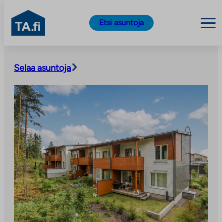
TA.fi
Etsi asuntoja
Siirry
sisältöön
Selaa asuntoja