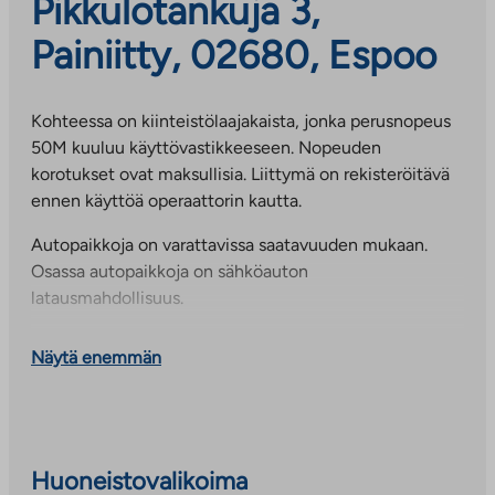
Pikkulotankuja 3,
Painiitty, 02680, Espoo
Kohteessa on kiinteistölaajakaista, jonka perusnopeus
50M kuuluu käyttövastikkeeseen. Nopeuden
korotukset ovat maksullisia. Liittymä on rekisteröitävä
ennen käyttöä operaattorin kautta.
Autopaikkoja on varattavissa saatavuuden mukaan.
Osassa autopaikkoja on sähköauton
latausmahdollisuus.
Erillisessä rakennuksessa on asuntokohtaiset
Näytä enemmän
irtaimistovarastot, ulkoilu- ja lastenvaunuvarastot sekä
kerhotila.
Alue tarjoaa loistavat mahdollisuudet niin lapsiperheille
kuin aktiivisille aikuisillekin. Lähialueella sijaitsevat
Huoneistovalikoima
koulu ja päiväkoti sekä monipuoliset ulkoilu- ja