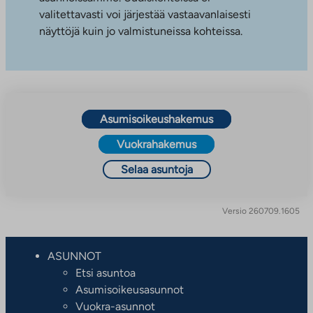
valitettavasti voi järjestää vastaavanlaisesti
näyttöjä kuin jo valmistuneissa kohteissa.
Asumisoikeushakemus
Vuokrahakemus
Selaa asuntoja
Versio 260709.1605
ASUNNOT
Etsi asuntoa
Asumisoikeusasunnot
Vuokra-asunnot