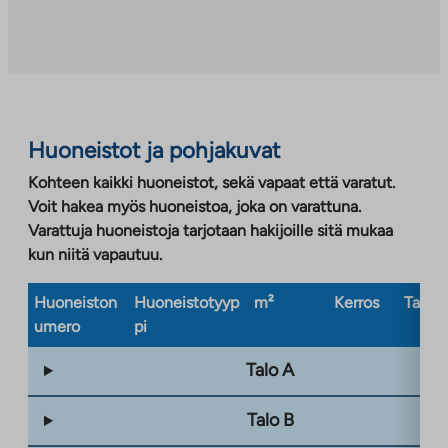
Linkki
aukeaa
uuteen
välilehteen
Huoneistot ja pohjakuvat
Kohteen kaikki huoneistot, sekä vapaat että varatut.
Voit hakea myös huoneistoa, joka on varattuna.
Varattuja huoneistoja tarjotaan hakijoille sitä mukaa
kun niitä vapautuu.
Huoneiston
Huoneistotyyp
m²
Kerros
Taloty
umero
pi
Talo A
Talo B