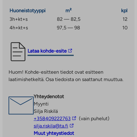
harrastusmahdollisuudet. Kehä ykkönen on vain kiven
Huoneistotyyppi
m²
kpl
heiton päässä ja parin kilometrin päässä on
3h+kt+s
82 — 82,5
12
Leppävaaran asema sekä kattavat Kauppakeskus Sellon
4h+kt+s
97,5 — 98
10
tarjoamat palvelut.
Kohteessa on viisi kaksitasoista rivitaloa, yhteensä 22
asumisoikeusasuntoa.
Linkki
Lataa kohde-esite
vie
ulkopuoliseen
Huom! Kohde-esitteen tiedot ovat esitteen
palveluun.
laatimishetkeltä. Osa tiedoista on saattanut muuttua.
Linkki
aukeaa
uuteen
Yhteydenotot
välilehteen
Myynti
Silja Riskilä
Linkki
+358409222763
(vain puhelut)
Linkki
vie
silja.riskila@ta.fi
vie
ulkopuoliseen
Muut yhteystiedot