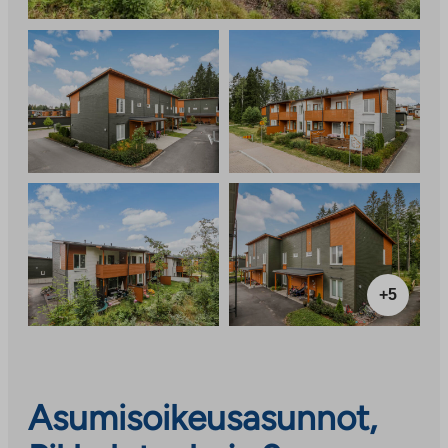
+5
Asumisoikeusasunnot,