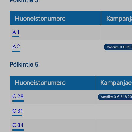
Pölkintie 3
Huoneistonumero
Kampanj
A 1
A 2
Vastike 0 € 31.
Pölkintie 5
Huoneistonumero
Kampanjae
C 28
Vastike 0 € 31.8.20
C 31
C 34