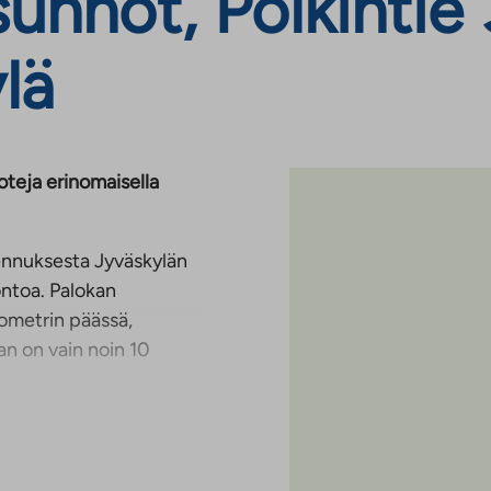
nnot, Pölkintie 3
lä
teja erinomaisella
ennuksesta Jyväskylän
uontoa. Palokan
lometrin päässä,
an on vain noin 10
akerros, josta löytyvät
linevarastot,
nsä 48 huoneistoa,