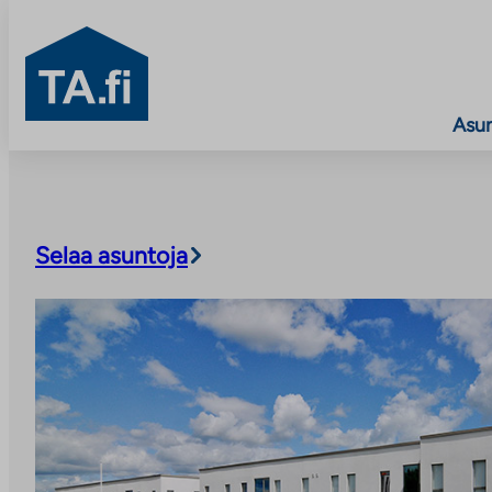
TA.fi
Asu
Siirry
sisältöön
Selaa asuntoja