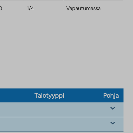
0
1/4
Vapautumassa
Talotyyppi
Pohja