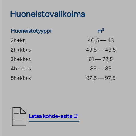
joista osa on saunallisia ja osa saunattomia.
Huoneistovalikoima
Kaikissa asunnoissa on vakiovarusteina parvekelasitus
Asuinhuoneiden lattiat ovat laminaattia ja kylpyhuone
Huoneistotyyppi
m²
tekee kodeista viihtyisiä ja helppohoitoisia. Kohtees
2h+kt
40,5 — 43
kiinteistölaajakaista, jonka perusnopeus 50 Mbit/s si
2h+kt+s
49,5 — 49,5
käyttövastikkeeseen.
3h+kt+s
61 — 72,5
4h+kt+s
83 — 83
5h+kt+s
97,5 — 97,5
Linkki
Lataa kohde-esite
vie
ulkopuoliseen