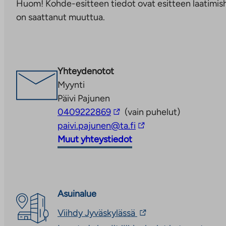
Huom! Kohde-esitteen tiedot ovat esitteen laatimish
palveluun.
on saattanut muuttua.
Linkki
aukeaa
uuteen
välilehteen
Yhteydenotot
Myynti
Päivi Pajunen
Linkki
0409222869
(vain puhelut)
vie
Linkki
paivi.pajunen@ta.fi
ulkopuoliseen
vie
Muut yhteystiedot
palveluun
ulkopuoliseen
palveluun
Asuinalue
Linkki
Viihdy Jyväskylässä
vie