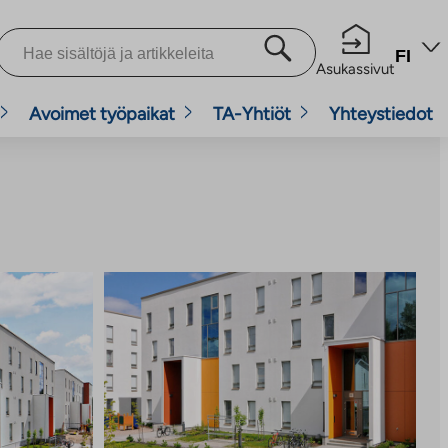
FI
Asukassivut
Avoimet työpaikat
TA-Yhtiöt
Yhteystiedot