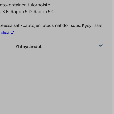
ntokohtainen tulo/poisto
 3 B, Rappu 5 D, Rappu 5 C
eessa sähköautojen latausmahdollisuus. Kysy lisää!
Linkki
Elisa
vie
ulkopuoliseen
Yhteystiedot
palveluun.
Linkki
aukeaa
uuteen
välilehteen