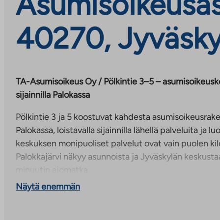
Asumisoikeusasu
40270, Jyväsky
TA-Asumisoikeus Oy / Pölkintie 3–5 – asumisoikeusko
sijainnilla Palokassa
Pölkintie 3 ja 5 koostuvat kahdesta asumisoikeusrak
Palokassa, loistavalla sijainnilla lähellä palveluita ja l
keskuksen monipuoliset palvelut ovat vain puolen ki
Palokkajärvi näkyy asunnoista ja Jyväskylän keskusta
minuutin ajomatka.
Näytä enemmän
Molemmissa taloissa on neljä asuinkerrosta sekä pohj
talojen yhteistilat, kuten irtaimistovarastot, ulkoiluvä
kuivaushuoneet ja saunaosasto. Kohteessa on yhtee