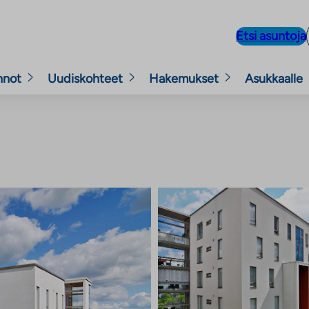
Etsi asuntoja
nnot
Uudiskohteet
Hakemukset
Asukkaalle