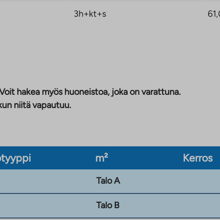
3h+kt+s
61,
 Voit hakea myös huoneistoa, joka on varattuna.
kun niitä vapautuu.
tyyppi
m²
Kerros
Talo A
Talo B