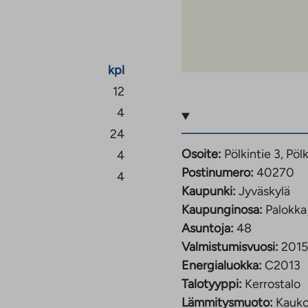
 ja sälekaihtimet.
et laatoitettuja, mikä
kpl
sa on
12
sältyy
4
24
Osoite:
Pölkintie 3, Pölk
4
Postinumero:
40270
4
Kaupunki:
Jyväskylä
Kaupunginosa:
Palokka
Asuntoja:
48
Valmistumisvuosi:
2015
Energialuokka:
C2013
Talotyyppi:
Kerrostalo
Lämmitysmuoto:
Kauk