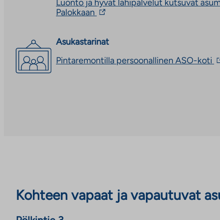
Luonto ja hyvät lähipalvelut kutsuvat asu
ulkopuoliseen
Linkki
Palokkaan
palveluun.
vie
Linkki
ulkopuoliseen
aukeaa
palveluun.
Asukastarinat
uuteen
Linkki
välilehteen
L
Pintaremontilla persoonallinen ASO-koti
aukeaa
v
uuteen
u
välilehteen
p
L
a
u
v
Kohteen vapaat ja vapautuvat a