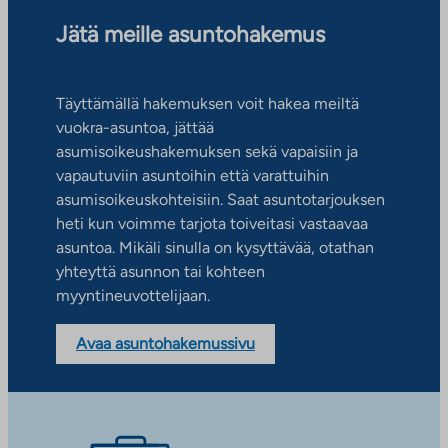
Jätä meille asuntohakemus
Täyttämällä hakemuksen voit hakea meiltä
vuokra-asuntoa, jättää
asumisoikeushakemuksen sekä vapaisiin ja
vapautuviin asuntoihin että varattuihin
asumisoikeuskohteisiin. Saat asuntotarjouksen
heti kun voimme tarjota toiveitasi vastaavaa
asuntoa. Mikäli sinulla on kysyttävää, otathan
yhteyttä asunnon tai kohteen
myyntineuvottelijaan.
Avaa asuntohakemussivu