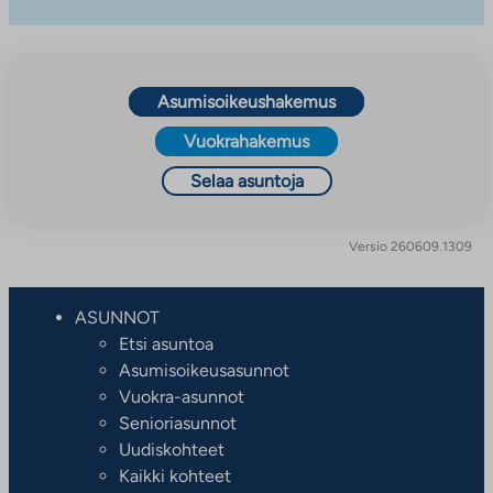
Asumisoikeushakemus
Vuokrahakemus
Selaa asuntoja
Versio 260609.1309
ASUNNOT
Etsi asuntoa
Asumisoikeusasunnot
Vuokra-asunnot
Senioriasunnot
Uudiskohteet
Kaikki kohteet