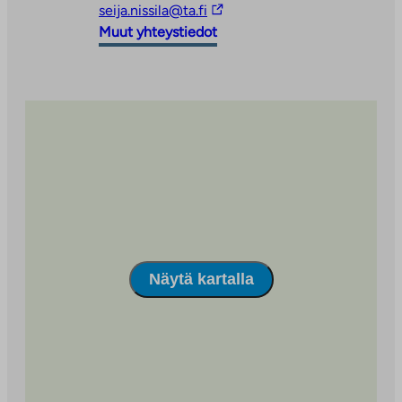
Linkki
vie
seija.nissila@ta.fi
vie
ulkopuoliseen
Muut yhteystiedot
ulkopuoliseen
palveluun
palveluun
Näytä kartalla