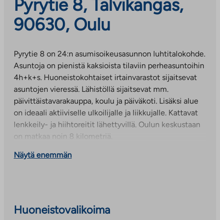
Pyrytie 8, Talvikangas,
90630, Oulu
Pyrytie 8 on 24:n asumisoikeusasunnon luhtitalokohde.
Asuntoja on pienistä kaksioista tilaviin perheasuntoihin
4h+k+s. Huoneistokohtaiset irtainvarastot sijaitsevat
asuntojen vieressä. Lähistöllä sijaitsevat mm.
päivittäistavarakauppa, koulu ja päiväkoti. Lisäksi alue
on ideaali aktiiviselle ulkoilijalle ja liikkujalle. Kattavat
lenkkeily- ja hiihtoreitit lähettyvillä. Oulun keskustaan
on matkaa noin 8 kilometriä.
Näytä enemmän
Huoneistovalikoima