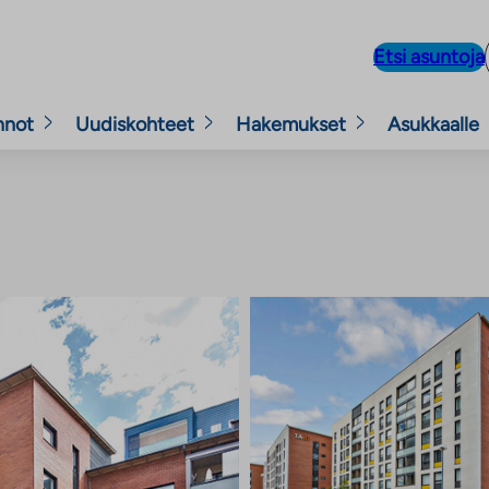
Etsi asuntoja
nnot
Uudiskohteet
Hakemukset
Asukkaalle