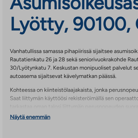
Asumisoikeusas
Lyötty, 90100,
Vanhatullissa samassa pihapiirissä sijaitsee asumiso
Rautatienkatu 26 ja 28 sekä seniorivuokrakohde Rau
30/Lyötynkatu 7. Keskustan monipuoliset palvelut sek
autoasema sijaitsevat kävelymatkan päässä.
Kohteessa on kiinteistölaajakaista, jonka perusnope
Saat liittymän käyttöösi rekisteröimällä sen operaatto
tarkastaa oman talosi liittymän perusnopeuden suoraa
ja halutessasi voit myös tilata vielä nopeamman yhte
Näytä enemmän
lisähintaan.