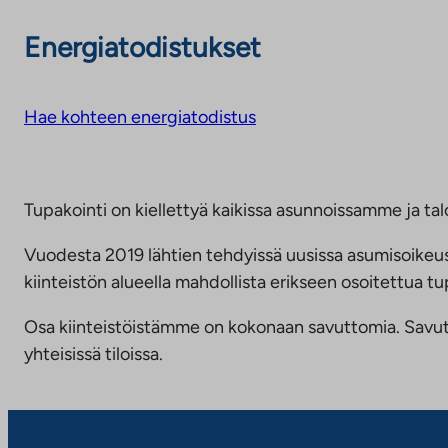
Energiatodistukset
Hae kohteen energiatodistus
Tupakointi on kiellettyä kaikissa asunnoissamme ja talo
Vuodesta 2019 lähtien tehdyissä uusissa asumisoike
kiinteistön alueella mahdollista erikseen osoitettua
Osa kiinteistöistämme on kokonaan savuttomia. Savuttomu
yhteisissä tiloissa.