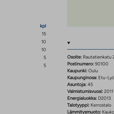
kpl
15
10
10
Osoite:
Rautatienkatu 
5
Postinumero:
90100
5
Kaupunki:
Oulu
Kaupunginosa:
Etu-Lyö
Asuntoja:
45
Valmistumisvuosi:
2011
Energialuokka:
D2013
Talotyyppi:
Kerrostalo
Lämmitysmuoto:
Kauk