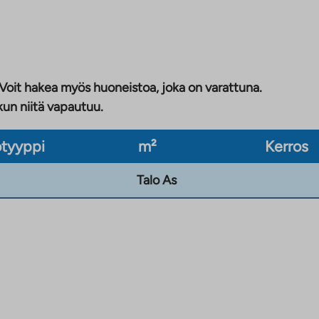
 Voit hakea myös huoneistoa, joka on varattuna.
kun niitä vapautuu.
tyyppi
m²
Kerros
Talo As