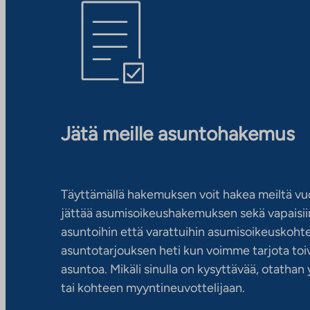
Jätä meille asuntohakemus
Täyttämällä hakemuksen voit hakea meiltä vu
jättää asumisoikeushakemuksen sekä vapaisiin
asuntoihin että varattuihin asumisoikeuskohtei
asuntotarjouksen heti kun voimme tarjota toiv
asuntoa. Mikäli sinulla on kysyttävää, otatha
tai kohteen myyntineuvottelijaan.