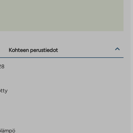
Kohteen perustiedot
28
tty
olämpö