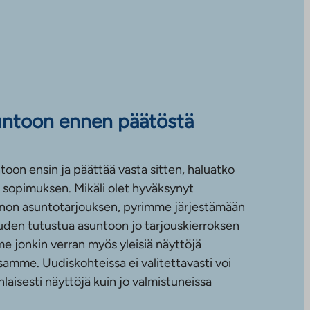
untoon ennen päätöstä
toon ensin ja päättää vasta sitten, haluatko
sopimuksen. Mikäli olet hyväksynyt
non asuntotarjouksen, pyrimme järjestämään
uuden tutustua asuntoon jo tarjouskierroksen
e jonkin verran myös yleisiä näyttöjä
amme. Uudiskohteissa ei valitettavasti voi
nlaisesti näyttöjä kuin jo valmistuneissa