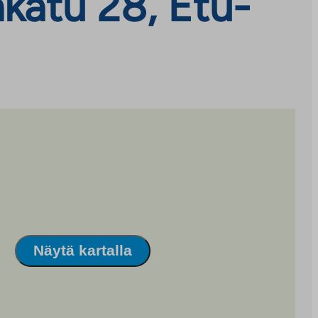
katu 28, Etu-
Näytä kartalla