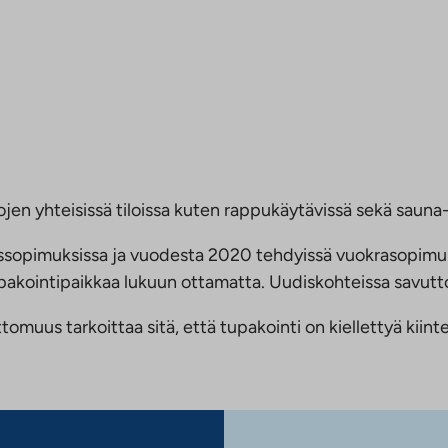
jen yhteisissä tiloissa kuten rappukäytävissä sekä sauna- 
ussopimuksissa ja vuodesta 2020 tehdyissä vuokrasopimu
 tupakointipaikkaa lukuun ottamatta. Uudiskohteissa savu
us tarkoittaa sitä, että tupakointi on kiellettyä kiinteis