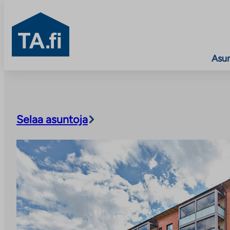
TA.fi
Asu
Siirry
sisältöön
Selaa asuntoja