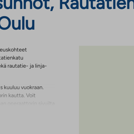
unnot, Rautatien
 Oulu
ikeuskohteet
tatienkatu
ä rautatie- ja linja-
us kuuluu vuokraan.
rin kautta. Voit
n operaattorin sivuilta
yden erilliseen