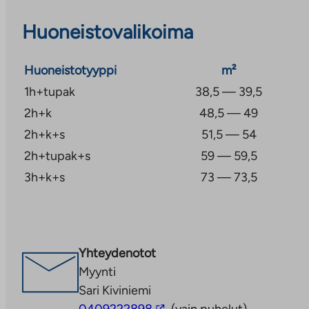
Huoneistovalikoima
Huoneistotyyppi
m²
1h+tupak
38,5 — 39,5
2h+k
48,5 — 49
2h+k+s
51,5 — 54
2h+tupak+s
59 — 59,5
3h+k+s
73 — 73,5
Yhteydenotot
Myynti
Sari Kiviniemi
Linkki