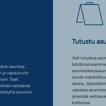
Tutustu as
Voit tutustua asun
tehdä kanssamme 
okra-asuntoa,
asumisoikeusasun
 ja vapautuviin
sinulle mahdollis
siin. Saat
aikana. Järjestämm
eitasi vastaavaa
vapaissa asunnoiss
n yhteyttä asunnon
järjestää vastaava
kohteissa.