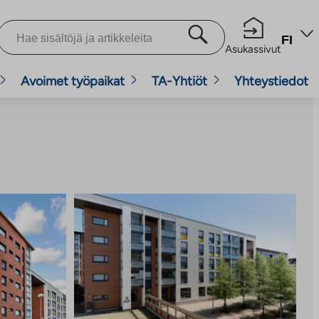
FI
Asukassivut
Avoimet työpaikat
TA-Yhtiöt
Yhteystiedot