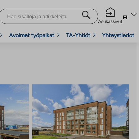
FI
Asukassivut
Avoimet työpaikat
TA-Yhtiöt
Yhteystiedot