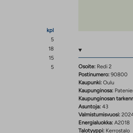
koti ja leikkipuisto
un on matkaa noin 1,5
kpl
auppa on reilun
in päässä. Ideaparkin
5
un keskustaan ajaa
18
15
Osoite:
Redi 2
5
linnassa noudatamme
Postinumero:
90800
 Asunnon saamiseen
Kaupunki:
Oulu
llisuus ja tulot.
Kaupunginosa:
Patenie
Kaupunginosan tarken
hreää rahoitusta.
Asuntoja:
43
, jotka tuottavat
Valmistumisvuosi:
202
e.
Energialuokka:
A2018
Talotyyppi:
Kerrostalo