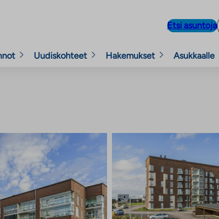
Etsi asuntoja
nnot
Uudiskohteet
Hakemukset
Asukkaalle