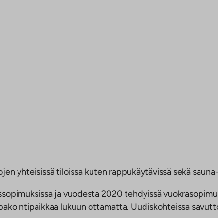
jen yhteisissä tiloissa kuten rappukäytävissä sekä sauna- 
ussopimuksissa ja vuodesta 2020 tehdyissä vuokrasopimu
 tupakointipaikkaa lukuun ottamatta. Uudiskohteissa savu