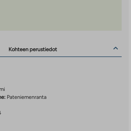
Kohteen perustiedot
mi
ne:
Pateniemenranta
4