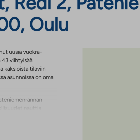
, Redi 2, Pateni
00, Oulu
ut uusia vuokra-
43 viihtyisää
kaksioista tilaviin
issa asunnoissa on oma
 Pateniemenrannan
llisuudet nauttia
 kauniissa
iemenrannan
oin 1,5 kilometrin