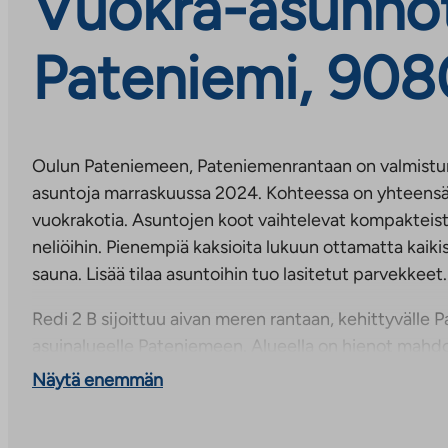
Vuokra-asunnot
Pateniemi, 908
Oulun Pateniemeen, Pateniemenrantaan on valmistun
asuntoja marraskuussa 2024. Kohteessa on yhteensä 
vuokrakotia. Asuntojen koot vaihtelevat kompakteista 
neliöihin. Pienempiä kaksioita lukuun ottamatta kaik
sauna. Lisää tilaa asuntoihin tuo lasitetut parvekkeet.
Redi 2 B sijoittuu aivan meren rantaan, kehittyvälle
asuinalueelle Pateniemeen. Alueella on hienot mahdo
merellisestä luonnosta ja harrastusmahdollisuuksista
Näytä enemmän
ulkoilumaastoissa. Lähes naapurissa on myös Paten
ulkokuntoilupuisto, ja Pateniemen urheilukeskus on n