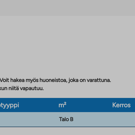
 Voit hakea myös huoneistoa, joka on varattuna.
kun niitä vapautuu.
tyyppi
m²
Kerros
Talo B