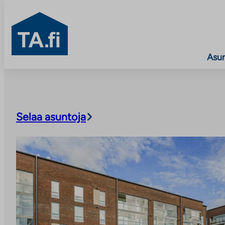
TA.fi
Asu
Siirry
sisältöön
Selaa asuntoja