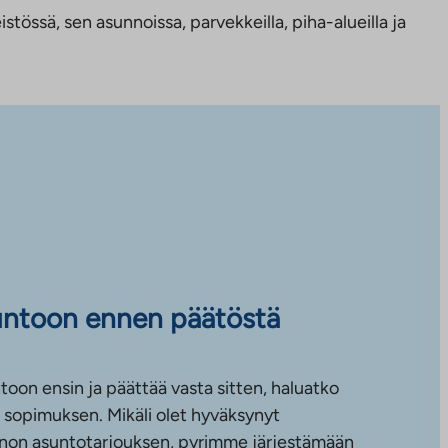
tössä, sen asunnoissa, parvekkeilla, piha-alueilla ja
untoon ennen päätöstä
toon ensin ja päättää vasta sitten, haluatko
sopimuksen. Mikäli olet hyväksynyt
non asuntotarjouksen, pyrimme järjestämään