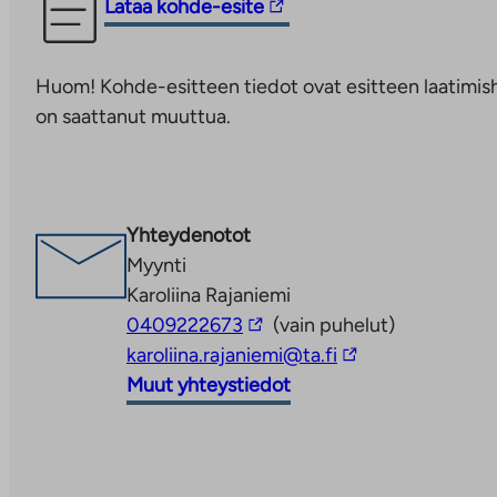
Linkki
Lataa kohde-esite
Linkki
vie
aukeaa
ulkopuoliseen
uuteen
Huom! Kohde-esitteen tiedot ovat esitteen laatimish
palveluun.
välilehteen
on saattanut muuttua.
Linkki
aukeaa
uuteen
välilehteen
Yhteydenotot
Myynti
Karoliina Rajaniemi
Linkki
0409222673
(vain puhelut)
vie
Linkki
karoliina.rajaniemi@ta.fi
ulkopuoliseen
vie
Muut yhteystiedot
palveluun
ulkopuoliseen
palveluun