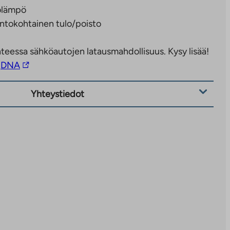
olämpö
ntokohtainen tulo/poisto
teessa sähköautojen latausmahdollisuus. Kysy lisää!
Linkki
DNA
vie
ulkopuoliseen
Yhteystiedot
palveluun.
Linkki
aukeaa
uuteen
välilehteen