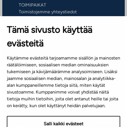
TOIMIPAIKAT
Toimistojemme yhteystiedot
Tämä sivusto käyttää
ASIAKASPALVELUKESKUS
Puh. 045 7734 3777
evästeitä
(arkisin klo 8-16)
info@ta.fi
Käytämme evästeitä tarjoamamme sisällön ja mainosten
räätälöimiseen, sosiaalisen median ominaisuuksien
tukemiseen ja kävijämäärämme analysoimiseen. Lisäksi
jaamme sosiaalisen median, mainosalan ja analytiikka-
Tilaa uutiskirje
alan kumppaneillemme tietoja siitä, miten käytät
sivustoamme. Kumppanimme voivat yhdistää näitä
Mediapankki
tietoja muihin tietoihin, joita olet antanut heille tai joita
on kerätty, kun olet käyttänyt heidän palvelujaan.
Käyttöehdot
Tietosuojaseloste
Saavutettavuusseloste
Salli kaikki evästeet