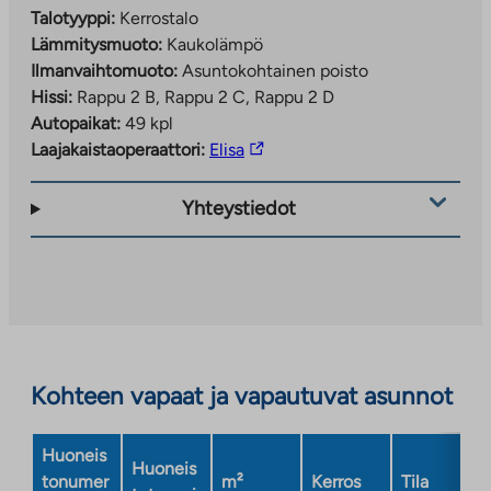
Talotyyppi:
Kerrostalo
Lämmitysmuoto:
Kaukolämpö
Ilmanvaihtomuoto:
Asuntokohtainen poisto
Hissi:
Rappu 2 B, Rappu 2 C, Rappu 2 D
Autopaikat:
49 kpl
Linkki
Laajakaistaoperaattori:
Elisa
vie
ulkopuoliseen
Yhteystiedot
palveluun.
Linkki
aukeaa
uuteen
välilehteen
Kohteen vapaat ja vapautuvat asunnot
Huoneis
Huoneis
tonumer
m²
Kerros
Tila