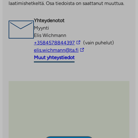
laatimishetkeltä. Osa tiedoista on saattanut muuttua.
Linkki
aukeaa
uuteen
Yhteydenotot
välilehteen
Myynti
Elis Wichmann
Linkki
+3584578844397
(vain puhelut)
vie
Linkki
elis.wichmann@ta.fi
ulkopuoliseen
vie
Muut yhteystiedot
palveluun
ulkopuoliseen
palveluun