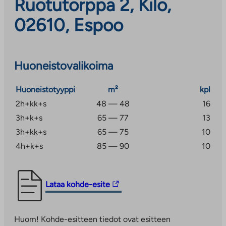
Ruotutorppa 2, Kilo,
02610, Espoo
Huoneistovalikoima
Huoneistotyyppi
m²
kpl
2h+kk+s
48 — 48
16
3h+k+s
65 — 77
13
3h+kk+s
65 — 75
10
4h+k+s
85 — 90
10
Linkki
Lataa kohde-esite
vie
ulkopuoliseen
Huom! Kohde-esitteen tiedot ovat esitteen
palveluun.