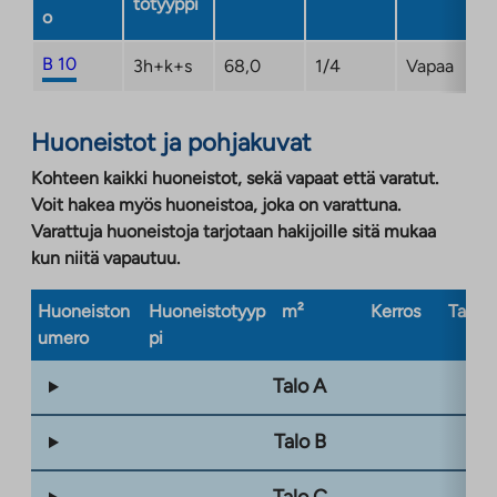
totyyppi
o
B 10
3h+k+s
68,0
1/4
Vapaa
Huoneistot ja pohjakuvat
Kohteen kaikki huoneistot, sekä vapaat että varatut.
Voit hakea myös huoneistoa, joka on varattuna.
Varattuja huoneistoja tarjotaan hakijoille sitä mukaa
kun niitä vapautuu.
Huoneiston
Huoneistotyyp
m²
Kerros
Taloty
umero
pi
Talo A
Talo B