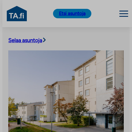
TA.fi
Etsi asuntoja
Siirry
sisältöön
Selaa asuntoja