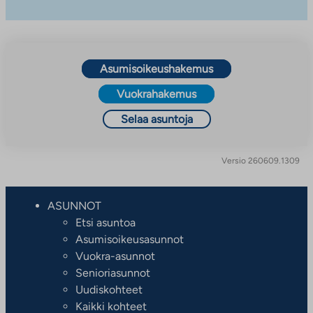
Asumisoikeushakemus
Vuokrahakemus
Selaa asuntoja
Versio 260609.1309
ASUNNOT
Etsi asuntoa
Asumisoikeusasunnot
Vuokra-asunnot
Senioriasunnot
Uudiskohteet
Kaikki kohteet