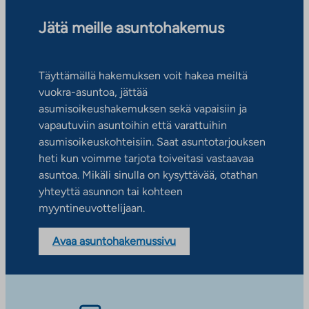
Jätä meille asuntohakemus
Täyttämällä hakemuksen voit hakea meiltä
vuokra-asuntoa, jättää
asumisoikeushakemuksen sekä vapaisiin ja
vapautuviin asuntoihin että varattuihin
asumisoikeuskohteisiin. Saat asuntotarjouksen
heti kun voimme tarjota toiveitasi vastaavaa
asuntoa. Mikäli sinulla on kysyttävää, otathan
yhteyttä asunnon tai kohteen
myyntineuvottelijaan.
Avaa asuntohakemussivu