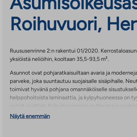
Asumisoikeusas
Roihuvuori, Her
Ruususenrinne 2:n rakentui 01/2020. Kerrostaloasunt
yksiöistä neliöihin, kooltaan 35,5-93,5 m².
Asunnot ovat pohjaratkaisuiltaan avaria ja moderneja. 
parveke, joka suuntautuu suojaisalle sisäpihalle. Neut
toimivat hyvänä pohjana omannäköiselle sisustukselle
helppohoitoista laminaattia, ja kylpyhuoneessa on tyy
seinät ja lattiat. Kylpyhuoneessa on tilavaraus pyyki
pesutornille, ja säilytystilaa on peilikaapissa, allaska
Näytä enemmän
Keittiössä on keraaminen liesi ja tilavaraus astianpes
Asumisviihtyvyyttä lisäävät sälekaihtimet.