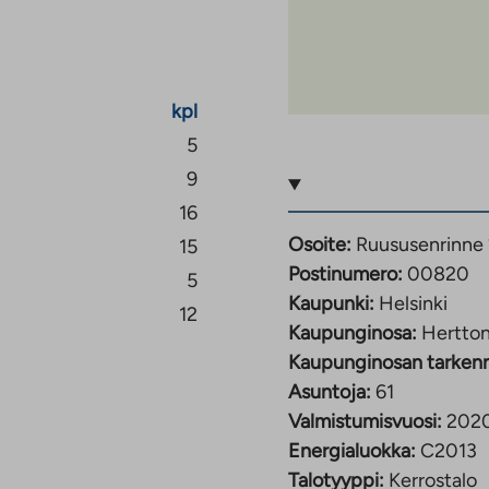
a, pyykkitupa ja
t varastonsa. Lisäksi
spysäköinnit ovat
kpl
Autohallipaikkoihin voi
ue on korttelin
5
9
16
kaupunginosana.
Osoite:
Ruususenrinne
15
asto ja leikkipuisto.
Postinumero:
00820
5
ävelyetäisyydellä.
Kaupunki:
Helsinki
ksissa Itiksessä ja
12
Kaupunginosa:
Hertton
Kaupunginosan tarken
janiemen uimarannalla.
Asuntoja:
61
talajeja monipuolisesti.
Valmistumisvuosi:
202
n kävelymatka, ja
Energialuokka:
C2013
 metroasemille.
Talotyyppi:
Kerrostalo