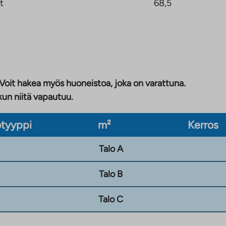
t
68,5
 Voit hakea myös huoneistoa, joka on varattuna.
kun niitä vapautuu.
tyyppi
m²
Kerros
Talo A
Talo B
Talo C