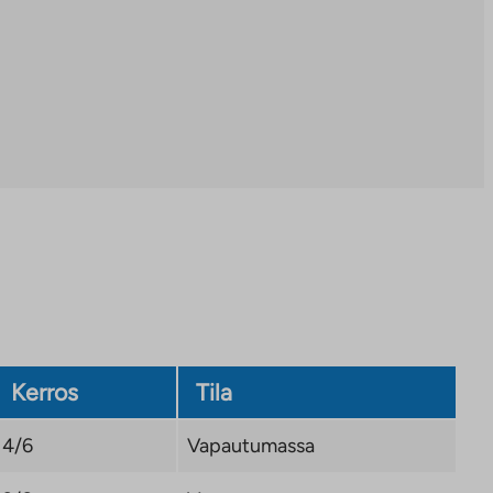
Kerros
Tila
4/6
Vapautumassa