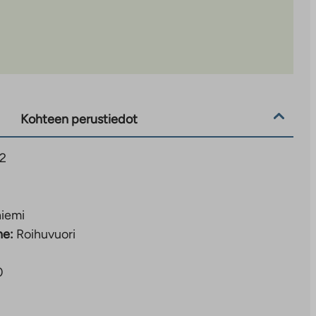
Kohteen perustiedot
 2
iemi
ne:
Roihuvuori
0