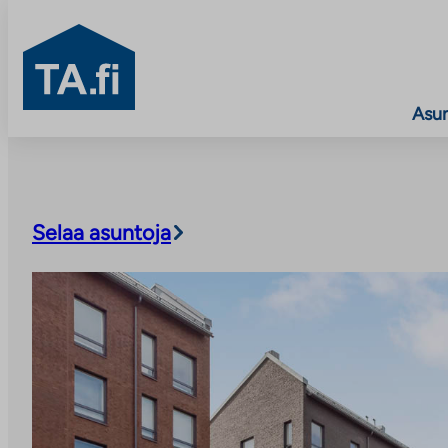
TA.fi
Asu
Siirry
sisältöön
Selaa asuntoja