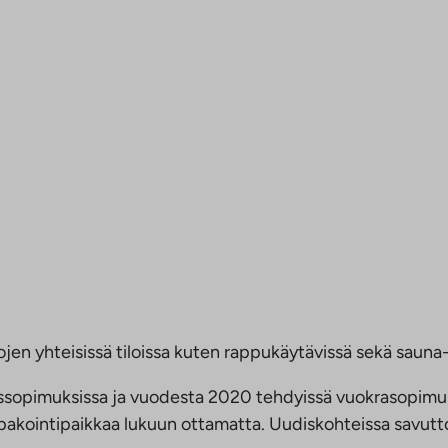
jen yhteisissä tiloissa kuten rappukäytävissä sekä sauna- 
ussopimuksissa ja vuodesta 2020 tehdyissä vuokrasopimu
 tupakointipaikkaa lukuun ottamatta. Uudiskohteissa savu