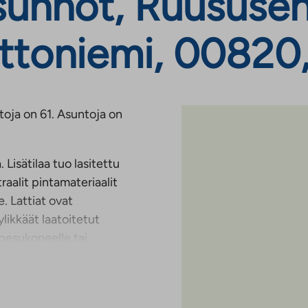
unnot, Ruususen
ttoniemi, 00820,
oja on 61. Asuntoja on
Lisätilaa tuo lasitettu
raalit pintamateriaalit
. Lattiat ovat
likkäät laatoitetut
npesukoneelle tai
apissa ja pyykkikaapissa.
ukoneelle.