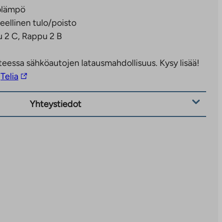
olämpö
eellinen tulo/poisto
 2 C, Rappu 2 B
eessa sähköautojen latausmahdollisuus. Kysy lisää!
Linkki
Telia
vie
ulkopuoliseen
Yhteystiedot
palveluun.
Linkki
aukeaa
uuteen
välilehteen