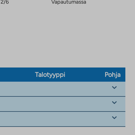
2/6
Vapautumassa
Talotyyppi
Pohja