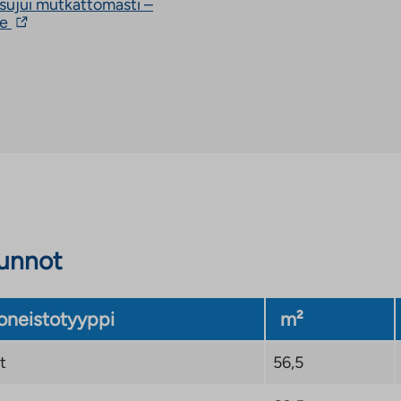
ujui mutkattomasti –
Linkki
le
vie
ulkopuoliseen
palveluun.
Linkki
aukeaa
uuteen
välilehteen
sunnot
neistotyyppi
m²
t
56,5