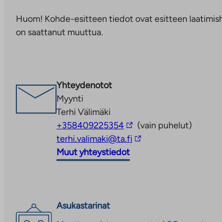
ulkopuoliseen
Huom! Kohde-esitteen tiedot ovat esitteen laatimish
palveluun.
on saattanut muuttua.
Linkki
aukeaa
uuteen
välilehteen
Yhteydenotot
Myynti
Terhi Välimäki
Linkki
+358409225354
(vain puhelut)
vie
Linkki
terhi.valimaki@ta.fi
ulkopuoliseen
vie
Muut yhteystiedot
palveluun
ulkopuoliseen
palveluun
Asukastarinat