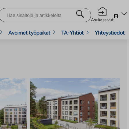
FI
Asukassivut
Avoimet työpaikat
TA-Yhtiöt
Yhteystiedot