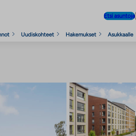
Etsi asuntoja
nnot
Uudiskohteet
Hakemukset
Asukkaalle