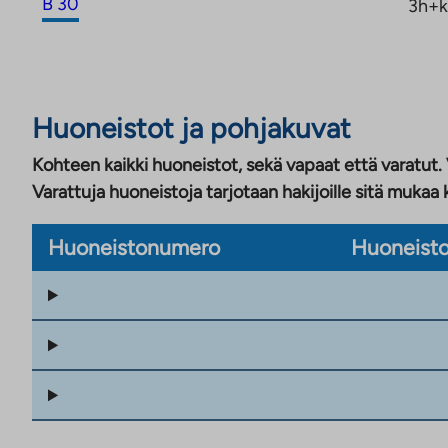
B 30
3h+k
Huoneistot ja pohjakuvat
Kohteen kaikki huoneistot, sekä vapaat että varatut.
Varattuja huoneistoja tarjotaan hakijoille sitä mukaa 
Huoneistonumero
Huoneisto