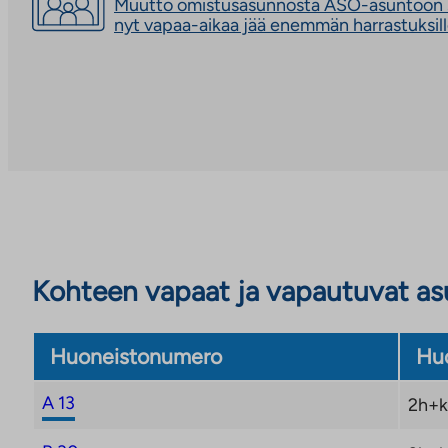
Muutto omistusasunnosta ASO-asuntoon s
nyt vapaa-aikaa jää enemmän harrastuksil
Kohteen vapaat ja vapautuvat a
Huoneistonumero
Huo
A 13
2h+k