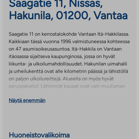
Saagatie 11, Nissas,
Hakunila, 01200, Vantaa
Saagatie 11 on kerrostalokohde Vantaan Itä-Hakkilassa.
Kaikkiaan tässä vuonna 1996 valmistuneessa kohteessa
on 47 asumisoikeusasuntoa. Itä-Hakkila on Vantaan
itäosassa sijaitseva kaupunginosa, jossa on hyvät
liikunta- ja ulkoilumahdollisuudet. Hakunilan uimahalli
ja urheilukenttä ovat alle kilometrin päässä ja lähistöllä
on paljon ulkoilureittejä. Alueella on myös hyvät
peruspalvelut. Lähimmät kaupat ovat vain muutaman
sadan metrin päässä. Päiväkodit, koulut ja lukio ovat
Näytä enemmän
noin kilometrin päässä. Hyvät bussiyhteydet niin
Vantaalle kuin Helsinkiin.
Huoneistovalikoima