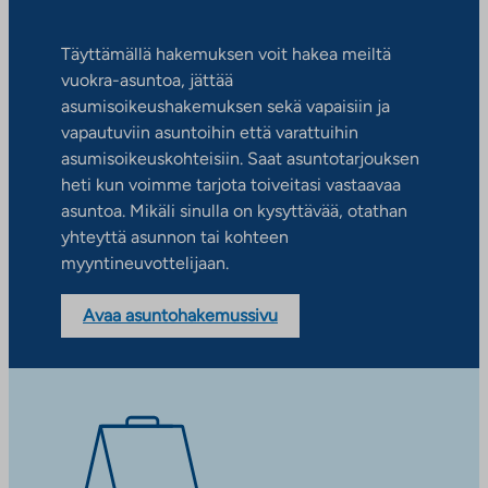
Täyttämällä hakemuksen voit hakea meiltä
vuokra-asuntoa, jättää
asumisoikeushakemuksen sekä vapaisiin ja
vapautuviin asuntoihin että varattuihin
asumisoikeuskohteisiin. Saat asuntotarjouksen
heti kun voimme tarjota toiveitasi vastaavaa
asuntoa. Mikäli sinulla on kysyttävää, otathan
yhteyttä asunnon tai kohteen
myyntineuvottelijaan.
Avaa asuntohakemussivu