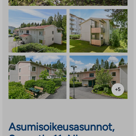
+5
Asumisoikeusasunnot,