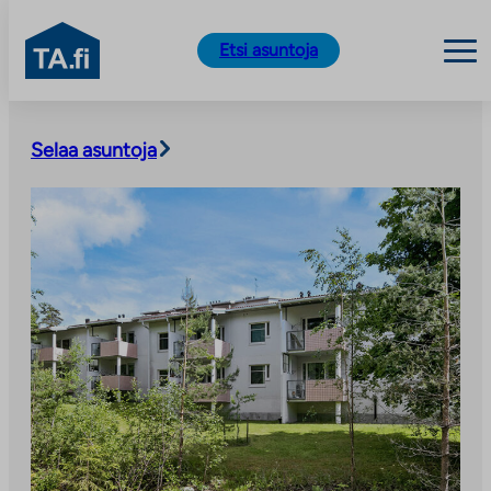
TA.fi
Etsi asuntoja
Siirry
sisältöön
Selaa asuntoja