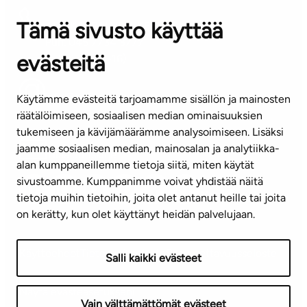
Tämä sivusto käyttää
ASIAKASPALVELUKESKUS
Puh. 045 7734 3777
evästeitä
(arkisin klo 8-16)
info@ta.fi
Käytämme evästeitä tarjoamamme sisällön ja mainosten
räätälöimiseen, sosiaalisen median ominaisuuksien
tukemiseen ja kävijämäärämme analysoimiseen. Lisäksi
jaamme sosiaalisen median, mainosalan ja analytiikka-
Tilaa uutiskirje
alan kumppaneillemme tietoja siitä, miten käytät
sivustoamme. Kumppanimme voivat yhdistää näitä
Mediapankki
tietoja muihin tietoihin, joita olet antanut heille tai joita
on kerätty, kun olet käyttänyt heidän palvelujaan.
Käyttöehdot
Tietosuojaseloste
Saavutettavuusseloste
Salli kaikki evästeet
Näytä evästeasetukseni
Vain välttämättömät evästeet