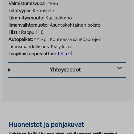
Valmistumisvuosi:
1996
Talotyyppi:
Kerrostalo
Lämmitysmuoto:
Kaukolämpö
Ilmanvaihtomuoto:
Asuntokohtainen poisto
Hissi:
Rappu 11 E
Autopaikat:
44 kpl.
Kohteessa sähköautojen
latausmahdollisuus. Kysy lisää!
Linkki
Laajakaistaoperaattori:
Telia
vie
ulkopuoliseen
Yhteystiedot
palveluun.
Linkki
aukeaa
uuteen
välilehteen
Huoneistot ja pohjakuvat