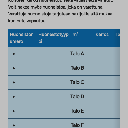
Kohteen kaikki huoneistot, sekä vapaat että varatut.
Voit hakea myös huoneistoa, joka on varattuna.
Varattuja huoneistoja tarjotaan hakijoille sitä mukaa
kun niitä vapautuu.
Huoneiston
Huoneistotyyp
m²
Kerros
Taloty
umero
pi
Talo A
Talo B
Talo C
Talo D
Talo E
Talo F