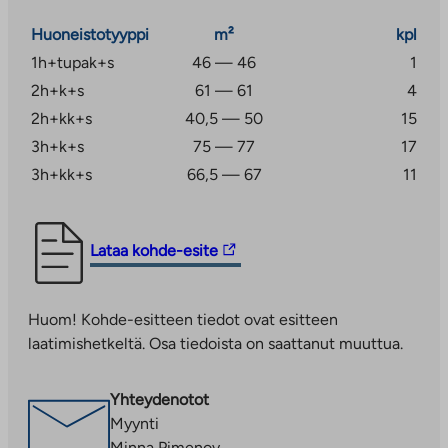
Huoneistotyyppi
m²
kpl
1h+tupak+s
46 — 46
1
2h+k+s
61 — 61
4
2h+kk+s
40,5 — 50
15
3h+k+s
75 — 77
17
3h+kk+s
66,5 — 67
11
Linkki
Lataa kohde-esite
vie
ulkopuoliseen
Huom! Kohde-esitteen tiedot ovat esitteen
palveluun.
laatimishetkeltä. Osa tiedoista on saattanut muuttua.
Linkki
aukeaa
uuteen
Yhteydenotot
välilehteen
Myynti
Minna Pimenov