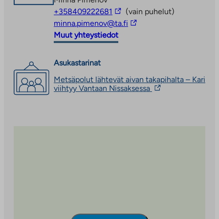
Linkki
+358409222681
(vain puhelut)
vie
Linkki
minna.pimenov@ta.fi
ulkopuoliseen
vie
Muut yhteystiedot
palveluun
ulkopuoliseen
palveluun
Asukastarinat
Metsäpolut lähtevät aivan takapihalta – Kari
Linkki
viihtyy Vantaan Nissaksessa
vie
ulkopuoliseen
palveluun.
Linkki
aukeaa
uuteen
välilehteen