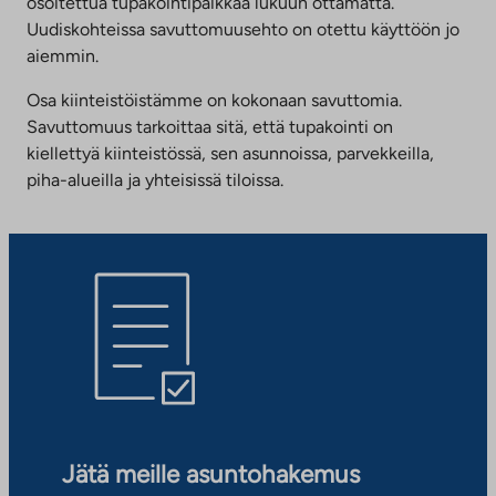
osoitettua tupakointipaikkaa lukuun ottamatta.
Uudiskohteissa savuttomuusehto on otettu käyttöön jo
aiemmin.
Osa kiinteistöistämme on kokonaan savuttomia.
Savuttomuus tarkoittaa sitä, että tupakointi on
kiellettyä kiinteistössä, sen asunnoissa, parvekkeilla,
piha-alueilla ja yhteisissä tiloissa.
Jätä meille asuntohakemus