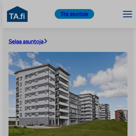
TA.fi
Etsi asuntoja
Siirry
sisältöön
Selaa asuntoja