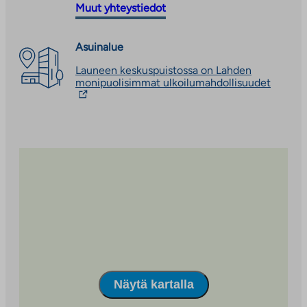
vie
ulkopuoliseen
Muut yhteystiedot
ulkopuoliseen
palveluun
palveluun
Asuinalue
Launeen keskuspuistossa on Lahden
Linkki
monipuolisimmat ulkoilumahdollisuudet
vie
ulkopuo
palvelu
Linkki
aukeaa
uuteen
välileh
Näytä kartalla