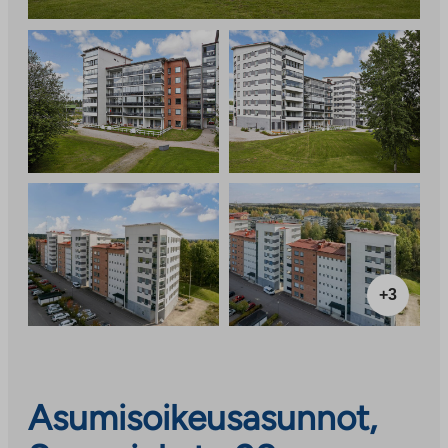
+3
Asumisoikeusasunnot,