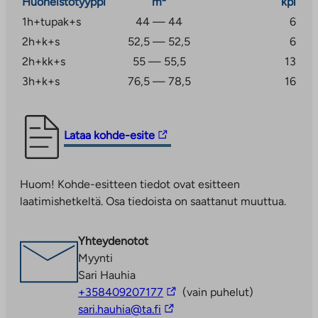
Huoneistotyyppi
m²
kpl
1h+tupak+s
44 — 44
6
2h+k+s
52,5 — 52,5
6
2h+kk+s
55 — 55,5
13
3h+k+s
76,5 — 78,5
16
Linkki
Lataa kohde-esite
vie
ulkopuoliseen
Huom! Kohde-esitteen tiedot ovat esitteen
palveluun.
laatimishetkeltä. Osa tiedoista on saattanut muuttua.
Linkki
aukeaa
uuteen
Yhteydenotot
välilehteen
Myynti
Sari Hauhia
Linkki
+358409207177
(vain puhelut)
Linkki
vie
sari.hauhia@ta.fi