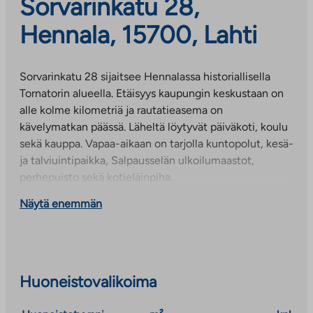
Sorvarinkatu 28,
Hennala, 15700, Lahti
Sorvarinkatu 28 sijaitsee Hennalassa historiallisella
Tornatorin alueella. Etäisyys kaupungin keskustaan on
alle kolme kilometriä ja rautatieasema on
kävelymatkan päässä. Läheltä löytyvät päiväkoti, koulu
sekä kauppa. Vapaa-aikaan on tarjolla kuntopolut, kesä-
ja talviuintipaikka, Salpausselän ulkoilumaastot,
perhepuisto sekä kotieläinpiha.
Näytä enemmän
Huoneistovalikoima