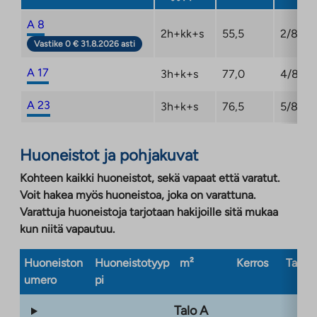
A 8
2h+kk+s
55,5
2/8
Vastike 0 € 31.8.2026 asti
A 17
3h+k+s
77,0
4/8
A 23
3h+k+s
76,5
5/8
Huoneistot ja pohjakuvat
Kohteen kaikki huoneistot, sekä vapaat että varatut.
Voit hakea myös huoneistoa, joka on varattuna.
Varattuja huoneistoja tarjotaan hakijoille sitä mukaa
kun niitä vapautuu.
Huoneiston
Huoneistotyyp
m²
Kerros
Taloty
umero
pi
Talo A