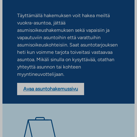
Täyttämällä hakemuksen voit hakea meiltä
vuokra-asuntoa, jättää
asumisoikeushakemuksen sekä vapaisiin ja
vapautuviin asuntoihin että varattuihin
asumisoikeuskohteisiin. Saat asuntotarjouksen
heti kun voimme tarjota toiveitasi vastaavaa
asuntoa. Mikäli sinulla on kysyttävää, otathan
yhteyttä asunnon tai kohteen
myyntineuvottelijaan.
Avaa asuntohakemussivu