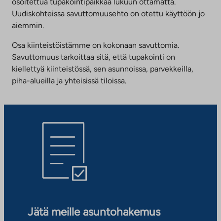
osoitettua tupakointipaikkaa lukuun ottamatta.
Uudiskohteissa savuttomuusehto on otettu käyttöön jo
aiemmin.
Osa kiinteistöistämme on kokonaan savuttomia.
Savuttomuus tarkoittaa sitä, että tupakointi on
kiellettyä kiinteistössä, sen asunnoissa, parvekkeilla,
piha-alueilla ja yhteisissä tiloissa.
Jätä meille asuntohakemus