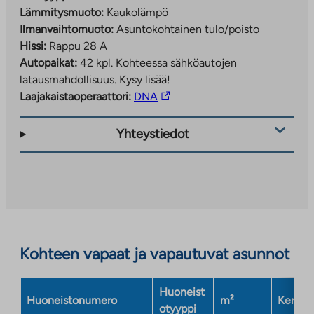
Lämmitysmuoto:
Kaukolämpö
Ilmanvaihtomuoto:
Asuntokohtainen tulo/poisto
Hissi:
Rappu 28 A
Autopaikat:
42 kpl.
Kohteessa sähköautojen
latausmahdollisuus. Kysy lisää!
Linkki
Laajakaistaoperaattori:
DNA
vie
ulkopuoliseen
Yhteystiedot
palveluun.
Linkki
aukeaa
uuteen
välilehteen
Kohteen vapaat ja vapautuvat asunnot
Huoneist
Huoneistonumero
m²
Kerros
otyyppi