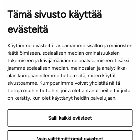
Tämä sivusto käyttää
ASIAKASPALVELUKESKUS
Puh. 045 7734 3777
evästeitä
(arkisin klo 8-16)
info@ta.fi
Käytämme evästeitä tarjoamamme sisällön ja mainosten
räätälöimiseen, sosiaalisen median ominaisuuksien
tukemiseen ja kävijämäärämme analysoimiseen. Lisäksi
jaamme sosiaalisen median, mainosalan ja analytiikka-
Tilaa uutiskirje
alan kumppaneillemme tietoja siitä, miten käytät
sivustoamme. Kumppanimme voivat yhdistää näitä
Mediapankki
tietoja muihin tietoihin, joita olet antanut heille tai joita
on kerätty, kun olet käyttänyt heidän palvelujaan.
Käyttöehdot
Tietosuojaseloste
Saavutettavuusseloste
Salli kaikki evästeet
Näytä evästeasetukseni
Vain välttämättömät evästeet