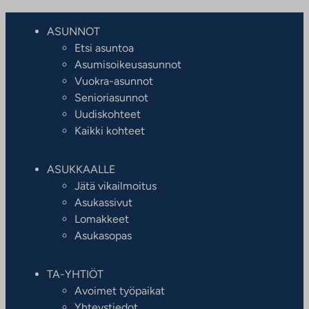
ASUNNOT
Etsi asuntoa
Asumisoikeusasunnot
Vuokra-asunnot
Senioriasunnot
Uudiskohteet
Kaikki kohteet
ASUKKAALLE
Jätä vikailmoitus
Asukassivut
Lomakkeet
Asukasopas
TA-YHTIÖT
Avoimet työpaikat
Yhteystiedot