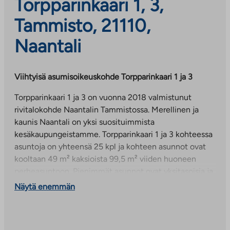
Torpparinkaari 1, 3,
Tammisto, 21110,
Naantali
Viihtyisä asumisoikeuskohde Torpparinkaari 1 ja 3
Torpparinkaari 1 ja 3 on vuonna 2018 valmistunut
rivitalokohde Naantalin Tammistossa. Merellinen ja
kaunis Naantali on yksi suosituimmista
kesäkaupungeistamme. Torpparinkaari 1 ja 3 kohteessa
asuntoja on yhteensä 25 kpl ja kohteen asunnot ovat
kooltaan 49 m² kaksioista 99,5 m² viiden huoneen
perheasuntoon. Pienimmät asunnot ovat yksitasoisia ja
isommat kaksitasoisia.
Näytä enemmän
Asunnoissa on laminaattilattiat, kylpyhuoneissa
laatoitetut seinät ja lattiat. Kaikissa asunnoissa on oma
sauna. Kohteesta on varattavissa autolle piha- tai