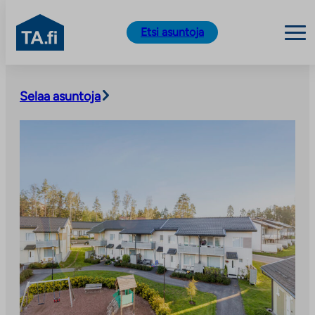
TA.fi
Etsi asuntoja
Siirry
sisältöön
Selaa asuntoja