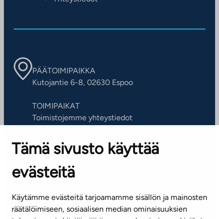
PÄÄTOIMIPAIKKA
Kutojantie 6-8, 02630 Espoo
TOIMIPAIKAT
Toimistojemme yhteystiedot
Tämä sivusto käyttää
ASIAKASPALVELUKESKUS
Puh. 045 7734 3777
evästeitä
(arkisin klo 8-16)
info@ta.fi
Käytämme evästeitä tarjoamamme sisällön ja mainosten
räätälöimiseen, sosiaalisen median ominaisuuksien