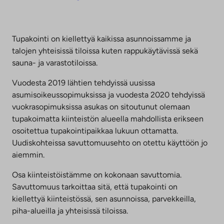
Tupakointi on kiellettyä kaikissa asunnoissamme ja
talojen yhteisissä tiloissa kuten rappukäytävissä sekä
sauna- ja varastotiloissa.
Vuodesta 2019 lähtien tehdyissä uusissa
asumisoikeussopimuksissa ja vuodesta 2020 tehdyissä
vuokrasopimuksissa asukas on sitoutunut olemaan
tupakoimatta kiinteistön alueella mahdollista erikseen
osoitettua tupakointipaikkaa lukuun ottamatta.
Uudiskohteissa savuttomuusehto on otettu käyttöön jo
aiemmin.
Osa kiinteistöistämme on kokonaan savuttomia.
Savuttomuus tarkoittaa sitä, että tupakointi on
kiellettyä kiinteistössä, sen asunnoissa, parvekkeilla,
piha-alueilla ja yhteisissä tiloissa.