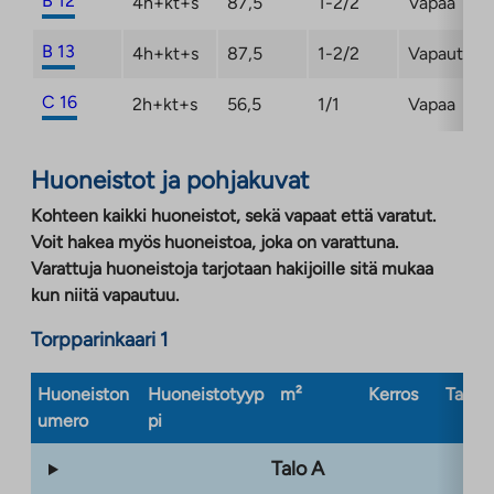
B 12
4h+kt+s
87,5
1-2/2
Vapaa
B 13
4h+kt+s
87,5
1-2/2
Vapautuma
C 16
2h+kt+s
56,5
1/1
Vapaa
Huoneistot ja pohjakuvat
Kohteen kaikki huoneistot, sekä vapaat että varatut.
Voit hakea myös huoneistoa, joka on varattuna.
Varattuja huoneistoja tarjotaan hakijoille sitä mukaa
kun niitä vapautuu.
Torpparinkaari 1
Huoneiston
Huoneistotyyp
m²
Kerros
Taloty
umero
pi
Talo A