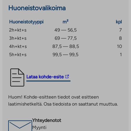
katospaikka. Asuntokohtaiset irtainvarastot, sekä
Huoneistovalikoima
yhteinen pyörävarasto sijaitsee sisäpihalla erillisessä
rakennuksessa.
Huoneistotyyppi
m²
kpl
2h+kt+s
49 — 56,5
7
Alueella on päiväkoti ja alakoulu. Naantalin keskustaan
3h+kt+s
69 — 77,5
8
matkaa on noin neljä kilometriä ja Turkuun noin 13
kilometriä.
4h+kt+s
87,5 — 88,5
10
5h+kt+s
99,5 — 99,5
1
Linkki
Lataa kohde-esite
vie
ulkopuoliseen
Huom! Kohde-esitteen tiedot ovat esitteen
palveluun.
laatimishetkeltä. Osa tiedoista on saattanut muuttua.
Linkki
aukeaa
uuteen
Yhteydenotot
välilehteen
Myynti