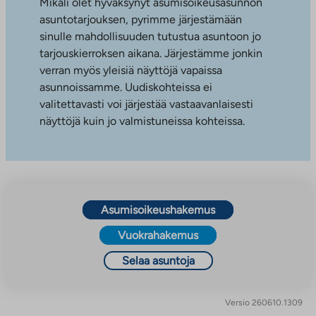
Mikäli olet hyväksynyt asumisoikeusasunnon
asuntotarjouksen, pyrimme järjestämään
sinulle mahdollisuuden tutustua asuntoon jo
tarjouskierroksen aikana. Järjestämme jonkin
verran myös yleisiä näyttöjä vapaissa
asunnoissamme. Uudiskohteissa ei
valitettavasti voi järjestää vastaavanlaisesti
näyttöjä kuin jo valmistuneissa kohteissa.
Asumisoikeushakemus
Vuokrahakemus
Selaa asuntoja
Versio 260610.1309