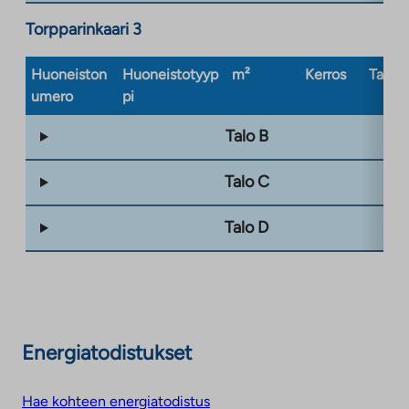
Torpparinkaari 3
Huoneiston
Huoneistotyyp
m²
Kerros
Taloty
umero
pi
Talo B
Talo C
Talo D
Energiatodistukset
Hae kohteen energiatodistus