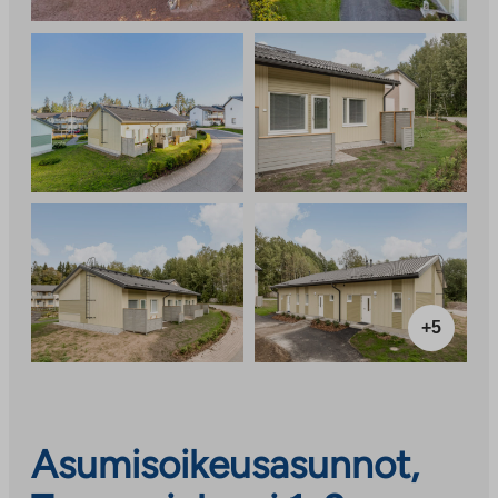
+5
Asumisoikeusasunnot,