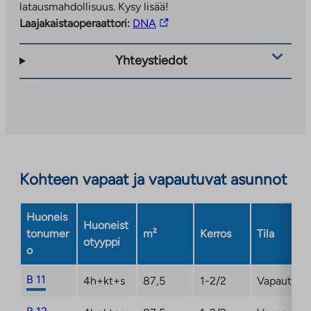
latausmahdollisuus. Kysy lisää!
Linkki
Laajakaistaoperaattori:
DNA
vie
ulkopuoliseen
Yhteystiedot
palveluun.
Linkki
aukeaa
uuteen
välilehteen
Kohteen vapaat ja vapautuvat asunnot
Huoneis
Huoneist
tonumer
m²
Kerros
Tila
otyyppi
o
B 11
4h+kt+s
87,5
1-2/2
Vapautuma