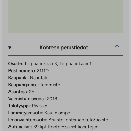
Kohteen perustiedot
Osoite:
Torpparinkaari 3, Torpparinkaari 1
Postinumero:
21110
Kaupunki:
Naantali
Kaupunginosa:
Tammisto
Asuntoja:
25
Valmistumisvuosi:
2018
Talotyyppi:
Rivitalo
Lämmitysmuoto:
Kaukolämpö
Ilmanvaihtomuoto:
Asuntokohtainen tulo/poisto
Autopaikat:
39 kpl.
Kohteessa sähköautojen