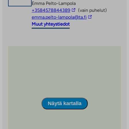
Emma Pelto-Lampola
Linkki
+3584578844389
(vain puhelut)
vie
Linkki
emma.pelto-lampola@ta.fi
ulkopuoliseen
vie
Muut yhteystiedot
palveluun
ulkopuoliseen
palveluun
Näytä kartalla