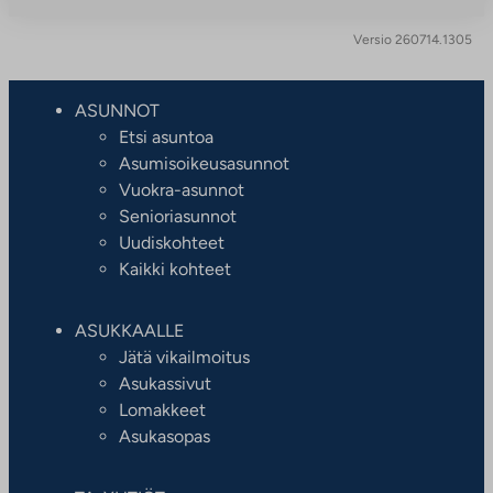
Versio 260714.1305
ASUNNOT
Etsi asuntoa
Asumisoikeusasunnot
Vuokra-asunnot
Senioriasunnot
Uudiskohteet
Kaikki kohteet
ASUKKAALLE
Jätä vikailmoitus
Asukassivut
Lomakkeet
Asukasopas