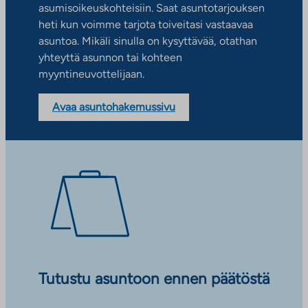
asumisoikeuskohteisiin. Saat asuntotarjouksen
heti kun voimme tarjota toiveitasi vastaavaa
asuntoa. Mikäli sinulla on kysyttävää, otathan
yhteyttä asunnon tai kohteen
myyntineuvottelijaan.
Avaa asuntohakemussivu
Tutustu asuntoon ennen päätöstä