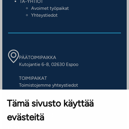
TA-YHTIÖT
Avoimet työpaikat
Yhteystiedot
PÄÄTOIMIPAIKKA
Kutojantie 6-8, 02630 Espoo
TOIMIPAIKAT
Toimistojemme yhteystiedot
Tämä sivusto käyttää
ASIAKASPALVELUKESKUS
Puh. 045 7734 3777
evästeitä
(arkisin klo 8-16)