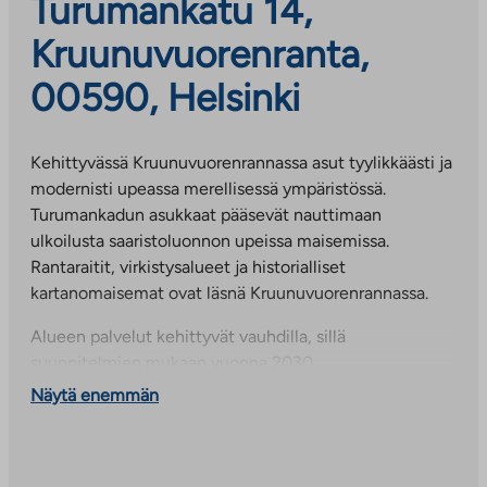
Turumankatu 14,
Kruunuvuorenranta,
00590, Helsinki
Kehittyvässä Kruunuvuorenrannassa asut tyylikkäästi ja
modernisti upeassa merellisessä ympäristössä.
Turumankadun asukkaat pääsevät nauttimaan
ulkoilusta saaristoluonnon upeissa maisemissa.
Rantaraitit, virkistysalueet ja historialliset
kartanomaisemat ovat läsnä Kruunuvuorenrannassa.
Alueen palvelut kehittyvät vauhdilla, sillä
suunnitelmien mukaan vuonna 2030
Kruunuvuorenrannassa asuu jo yli 13 000 asukasta.
Näytä enemmän
Alueen omien palveluiden valmistumista odotellessa
asukkaiden käytössä on Laajasalon palvelut, jotka
löytyvät vain muutamien minuuttien ajomatkan päästä.