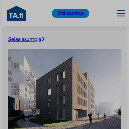
TA.fi
Etsi asuntoja
Siirry
sisältöön
Selaa asuntoja