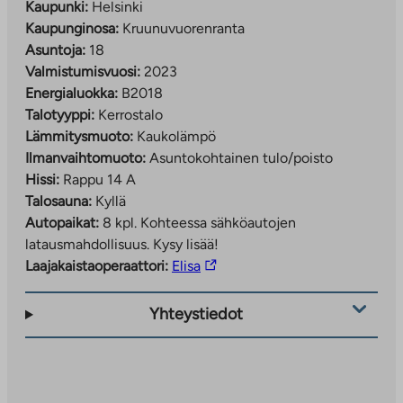
Kaupunki:
Helsinki
vaikuttavat mm. hakijaruokakunnan asunnontarve,
Kaupunginosa:
Kruunuvuorenranta
varallisuus ja tulot.
Asuntoja:
18
Valmistumisvuosi:
2023
Energialuokka:
B2018
Talotyyppi:
Kerrostalo
Lämmitysmuoto:
Kaukolämpö
Ilmanvaihtomuoto:
Asuntokohtainen tulo/poisto
Hissi:
Rappu 14 A
Talosauna:
Kyllä
Autopaikat:
8 kpl.
Kohteessa sähköautojen
latausmahdollisuus. Kysy lisää!
Linkki
Laajakaistaoperaattori:
Elisa
vie
ulkopuoliseen
Yhteystiedot
palveluun.
Linkki
aukeaa
uuteen