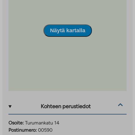
wc:t on laatoitettu. Kylpyhuoneissa on tilavaraus ja
liitännät pyykinpesukoneelle ja kuivausrummulle sekä
säilytystilaa peilikaapissa ja allaskaapissa. Lisäksi on
pyykkikaappi joko kylpyhuoneessa, eteisessä tai
Näytä kartalla
kodinhoitohuoneessa. Kodinhoitohuoneet ovat
ainoastaan neljän huoneen asunnoissa. Kylpyhuoneen
varustukseen kuuluu myös suihkuseinä.
Kiinteistö on liitetty kaukolämpöverkkoon ja
asunnoissa on lattialämmitys sekä lattiaviilennys. Tämä
helpottaa myös kalustamista, kun ikkunoiden edessä ei
ole pattereita.
Vuokra-asuntoa haetaan sähköisellä hakulomakkeella,
joka löytyy nettisivuiltamme osoitteesta:
Kohteen perustiedot
ta.fi/vuokrahakemus.
Kyseessä on arava- ja korkotukiasunto,
Osoite:
Turumankatu 14
asukasvalinnassa noudatamme valtioneuvoston
Postinumero:
00590
asettamia asukasvalintaperusteita. Asunnon saamiseen