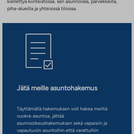
kiellettyä kiinteistössä, sen asunnoissa, parvekkeilla,
piha-alueilla ja yhteisissä tiloissa.
Jätä meille asuntohakemus
Täyttämällä hakemuksen voit hakea meiltä
vuokra-asuntoa, jättää
asumisoikeushakemuksen sekä vapaisiin ja
vapautuviin asuntoihin että varattuihin