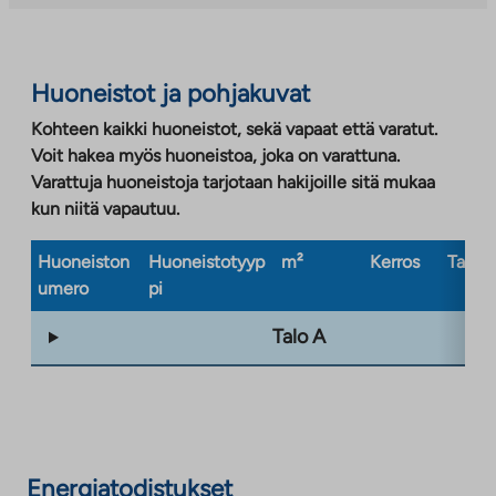
välilehteen
Huoneistot ja pohjakuvat
Kohteen kaikki huoneistot, sekä vapaat että varatut.
Voit hakea myös huoneistoa, joka on varattuna.
Varattuja huoneistoja tarjotaan hakijoille sitä mukaa
kun niitä vapautuu.
Huoneiston
Huoneistotyyp
m²
Kerros
Taloty
umero
pi
Talo A
Energiatodistukset