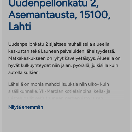
Uudenpellonkatu 2,
Asemantausta, 15100,
Lahti
Uudenpellonkatu 2 sijaitsee rauhallisella alueella
keskustan sekä Launeen palveluiden läheisyydessä.
Matkakeskukseen on lyhyt kävelyetäisyys. Alueella on
hyvät kulkuyhteydet niin jalan, pyörällä, julkisilla kuin
autolla kulkien.
Lähellä on monia mahdollisuuksia niin ulko- kuin
sisäliikunnalle. Yli-Marolan kotieläinpiha, keila- ja
luisteluhallit sekä Launeen perhepuisto ja sen
minigolfkeskus tarjoavat puuhaa kaikenikäisille.
Näytä enemmän
Päiväkoti ja alakoulu löytyvät myös lähietäisyydeltä.
Kerrostalon asunnoista on varaa valita moneen eri
tarpeeseen. Huoneistoista löytyy mm. laminaattilattia,