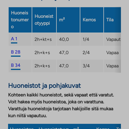
Huoneis
Huoneist
tonumer
m²
Kerros
Tila
otyyppi
o
A 1
2h+kt+s
40,0
1/4
Vapautuma
B 28
2h+k+s
47,0
2/4
Vapaa
B 34
2h+k+s
47,0
3/4
Vapaa
Huoneistot ja pohjakuvat
Kohteen kaikki huoneistot, sekä vapaat että varatut.
Voit hakea myös huoneistoa, joka on varattuna.
Varattuja huoneistoja tarjotaan hakijoille sitä mukaa
kun niitä vapautuu.