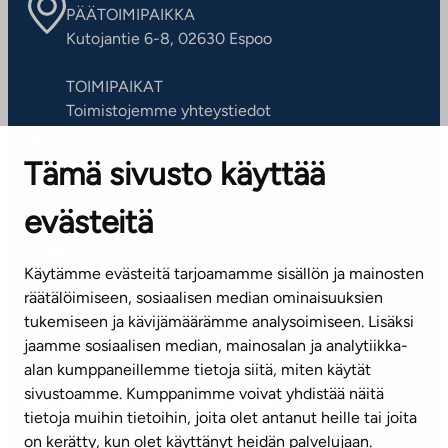
PÄÄTOIMIPAIKKA
Kutojantie 6-8, 02630 Espoo
TOIMIPAIKAT
Toimistojemme yhteystiedot
Tämä sivusto käyttää
ASIAKASPALVELUKESKUS
Puh. 045 7734 3777
evästeitä
(arkisin klo 8-16)
info@ta.fi
Käytämme evästeitä tarjoamamme sisällön ja mainosten
räätälöimiseen, sosiaalisen median ominaisuuksien
tukemiseen ja kävijämäärämme analysoimiseen. Lisäksi
jaamme sosiaalisen median, mainosalan ja analytiikka-
Tilaa uutiskirje
alan kumppaneillemme tietoja siitä, miten käytät
sivustoamme. Kumppanimme voivat yhdistää näitä
Mediapankki
tietoja muihin tietoihin, joita olet antanut heille tai joita
on kerätty, kun olet käyttänyt heidän palvelujaan.