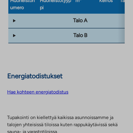
Huoneiston
Huoneistotyyp
m²
Kerros
Taloty
umero
pi
Talo A
Talo B
Energiatodistukset
Hae kohteen energiatodistus
Tupakointi on kiellettyä kaikissa asunnoissamme ja
talojen yhteisissä tiloissa kuten rappukäytävissä sekä
sauna- ja varastotiloissa.