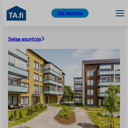
TA.fi
Etsi asuntoja
Siirry
sisältöön
Selaa asuntoja