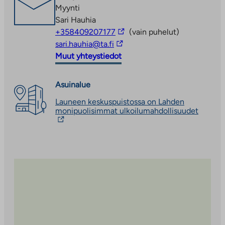
välilehteen
Myynti
Sari Hauhia
Linkki
+358409207177
(vain puhelut)
Linkki
vie
sari.hauhia@ta.fi
vie
ulkopuoliseen
Muut yhteystiedot
ulkopuoliseen
palveluun
palveluun
Asuinalue
Launeen keskuspuistossa on Lahden
Linkki
monipuolisimmat ulkoilumahdollisuudet
vie
ulkopuo
palvelu
Linkki
aukeaa
uuteen
välileh