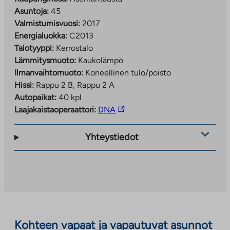
Asuntoja:
45
Valmistumisvuosi:
2017
Energialuokka:
C2013
Talotyyppi:
Kerrostalo
Lämmitysmuoto:
Kaukolämpö
Ilmanvaihtomuoto:
Koneellinen tulo/poisto
Hissi:
Rappu 2 B, Rappu 2 A
Autopaikat:
40 kpl
Linkki
Laajakaistaoperaattori:
DNA
vie
ulkopuoliseen
Yhteystiedot
palveluun.
Linkki
aukeaa
uuteen
välilehteen
Kohteen vapaat ja vapautuvat asunnot