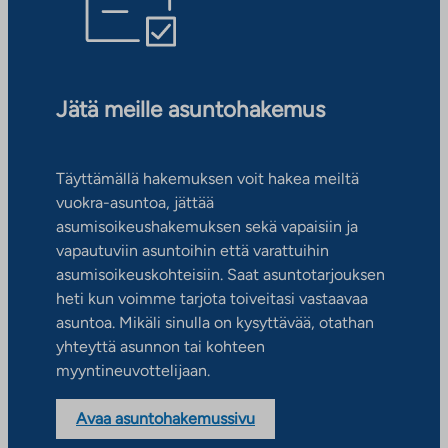
Jätä meille asuntohakemus
Täyttämällä hakemuksen voit hakea meiltä
vuokra-asuntoa, jättää
asumisoikeushakemuksen sekä vapaisiin ja
vapautuviin asuntoihin että varattuihin
asumisoikeuskohteisiin. Saat asuntotarjouksen
heti kun voimme tarjota toiveitasi vastaavaa
asuntoa. Mikäli sinulla on kysyttävää, otathan
yhteyttä asunnon tai kohteen
myyntineuvottelijaan.
Avaa asuntohakemussivu