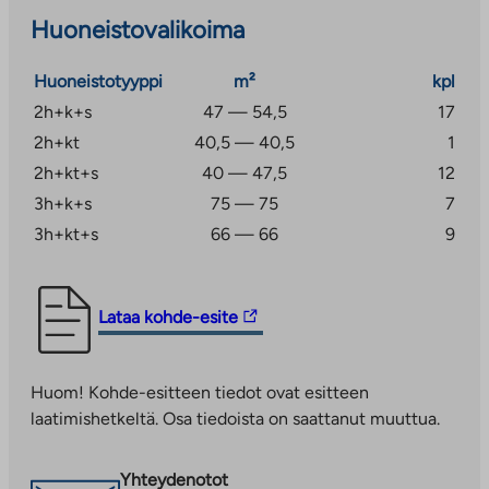
lattialämmitetyt ja laatoitetut pesuhuoneet sekä
Huoneistovalikoima
sälekaihtimet. Lisäksi osassa asunnoista on myös
lasitettu parveke ja oma sauna. Piha-alueella sijaitsee
Huoneistotyyppi
m²
kpl
yhteinen leikki- ja oleskelualue, pyöräkatokset sekä
2h+k+s
47 — 54,5
17
autopaikat asukkaille. Autohallista on myös mahdollista
2h+kt
40,5 — 40,5
1
varata autopaikka.
2h+kt+s
40 — 47,5
12
3h+k+s
75 — 75
7
3h+kt+s
66 — 66
9
Linkki
Lataa kohde-esite
vie
ulkopuoliseen
Huom! Kohde-esitteen tiedot ovat esitteen
palveluun.
laatimishetkeltä. Osa tiedoista on saattanut muuttua.
Linkki
aukeaa
uuteen
Yhteydenotot