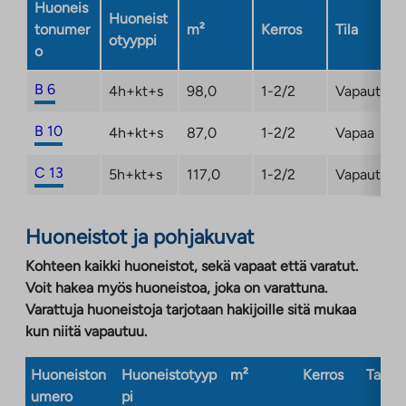
Huoneis
Huoneist
tonumer
m²
Kerros
Tila
otyyppi
o
B 6
4h+kt+s
98,0
1-2/2
Vapautuma
B 10
4h+kt+s
87,0
1-2/2
Vapaa
C 13
5h+kt+s
117,0
1-2/2
Vapautuma
Huoneistot ja pohjakuvat
Kohteen kaikki huoneistot, sekä vapaat että varatut.
Voit hakea myös huoneistoa, joka on varattuna.
Varattuja huoneistoja tarjotaan hakijoille sitä mukaa
kun niitä vapautuu.
Huoneiston
Huoneistotyyp
m²
Kerros
Taloty
umero
pi