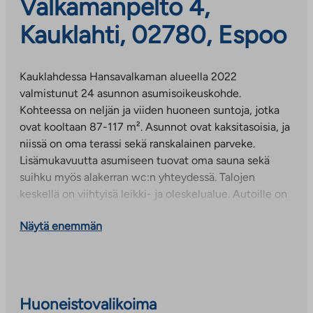
Valkamanpelto 4,
Kauklahti, 02780, Espoo
Kauklahdessa Hansavalkaman alueella 2022
valmistunut 24 asunnon asumisoikeuskohde.
Kohteessa on neljän ja viiden huoneen suntoja, jotka
ovat kooltaan 87-117 m². Asunnot ovat kaksitasoisia, ja
niissä on oma terassi sekä ranskalainen parveke.
Lisämukavuutta asumiseen tuovat oma sauna sekä
suihku myös alakerran wc:n yhteydessä. Talojen
keskellä on viihtyisä leikki- ja oleskelualue. Autoille on
katospaikkoja, jotka on varustettu sähköpistokkeella.
Näytä enemmän
Kauklahti on perheille sopivaa pien- ja rivitaloaluetta,
jossa päivittäispalvelut löytyvät läheltä. Koulut
alakoulusta yläkouluun sijaitsevat kävelymatkan
päässä, samoin kirjasto, muutama päiväkoti,
Huoneistovalikoima
päivittäistavarakauppa sekä Kylätalo Palttina.