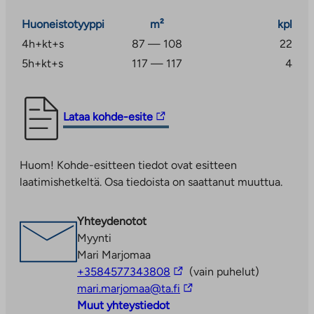
Kauklahden juna-asemalle on noin kilometrin
Huoneistotyyppi
m²
kpl
kävelymatka, ja matka Helsingin keskustaan taittuu
junalla 30 minuutissa. Kauklahdessa on hyvät ulkoilu- ja
4h+kt+s
87 — 108
22
harrastusmahdollisuudet. Lisää palveluita on tarjolla
5h+kt+s
117 — 117
4
Espoon keskuksessa, jonne on matkaa alle viisi
kilometriä.
Linkki
Lataa kohde-esite
Valkamanpelto 4 on savuton kiinteistö. Savuttomuus
vie
tarkoittaa, että tupakointi sisällä kiinteistössä, sen
ulkopuoliseen
parvekkeilla, terasseilla ja piha-alueilla on kiellettyä,
Huom! Kohde-esitteen tiedot ovat esitteen
palveluun.
lukuun ottamatta erillistä merkittyä tupakointipaikkaa.
laatimishetkeltä. Osa tiedoista on saattanut muuttua.
Linkki
aukeaa
uuteen
Yhteydenotot
välilehteen
Myynti
Mari Marjomaa
Linkki
+3584577343808
(vain puhelut)
vie
Linkki
mari.marjomaa@ta.fi
ulkopuoliseen
vie
Muut yhteystiedot