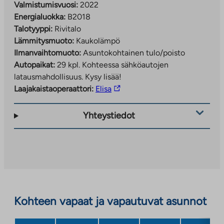
Valmistumisvuosi:
2022
Energialuokka:
B2018
Talotyyppi:
Rivitalo
Lämmitysmuoto:
Kaukolämpö
Ilmanvaihtomuoto:
Asuntokohtainen tulo/poisto
Autopaikat:
29 kpl.
Kohteessa sähköautojen
latausmahdollisuus. Kysy lisää!
Linkki
Laajakaistaoperaattori:
Elisa
vie
ulkopuoliseen
Yhteystiedot
palveluun.
Linkki
aukeaa
uuteen
välilehteen
Kohteen vapaat ja vapautuvat asunnot