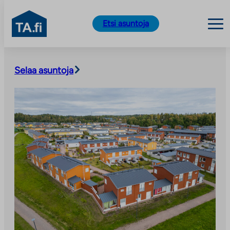
TA.fi
Etsi asuntoja
Siirry
sisältöön
Selaa asuntoja