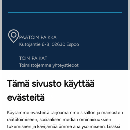
PÄÄTOIMIPAIKKA
Kutojantie 6-8, 02630 Espoo
TOIMIPAIKAT
Toimistojemme yhteystiedot
Tämä sivusto käyttää
ASIAKASPALVELUKESKUS
Puh. 045 7734 3777
evästeitä
(arkisin klo 8-16)
info@ta.fi
Käytämme evästeitä tarjoamamme sisällön ja mainosten
räätälöimiseen, sosiaalisen median ominaisuuksien
tukemiseen ja kävijämäärämme analysoimiseen. Lisäksi