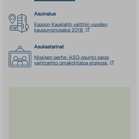
palveluun
ulkopuoliseen
palveluun
Asuinalue
Espoon Kauklahti valittiin vuoden
Linkki
kaupunginosaksi 2018
vie
ulkopuoliseen
palveluun.
Asukastarinat
Linkki
Nissisen perhe: ASO-asunto paras
aukeaa
Linkki
vaihtoehto omakotitaloa etsiessä
uuteen
vie
välilehteen
ulkopuoliseen
palveluun.
Linkki
aukeaa
uuteen
välilehteen