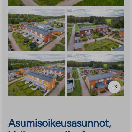
+3
Asumisoikeusasunnot,