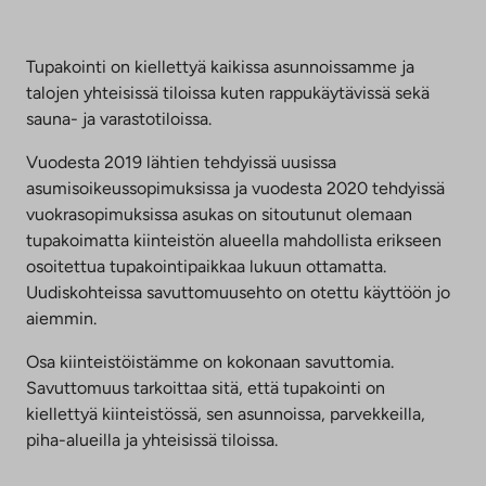
Tupakointi on kiellettyä kaikissa asunnoissamme ja
talojen yhteisissä tiloissa kuten rappukäytävissä sekä
sauna- ja varastotiloissa.
Vuodesta 2019 lähtien tehdyissä uusissa
asumisoikeussopimuksissa ja vuodesta 2020 tehdyissä
vuokrasopimuksissa asukas on sitoutunut olemaan
tupakoimatta kiinteistön alueella mahdollista erikseen
osoitettua tupakointipaikkaa lukuun ottamatta.
Uudiskohteissa savuttomuusehto on otettu käyttöön jo
aiemmin.
Osa kiinteistöistämme on kokonaan savuttomia.
Savuttomuus tarkoittaa sitä, että tupakointi on
kiellettyä kiinteistössä, sen asunnoissa, parvekkeilla,
piha-alueilla ja yhteisissä tiloissa.