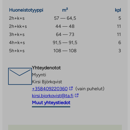
Huoneistotyyppi
m²
kpl
2h+k+s
57 — 64,5
5
2h+kk+s
44 — 48
11
3h+k+s
64 — 73
11
4h+k+s
91,5 — 91,5
6
5h+k+s
108 — 108
3
Yhteydenotot
Myynti
Kirsi Björkqvist
Linkki
+358409220360
(vain puhelut)
vie
Linkki
kirsi.bjorkqvist@ta.fi
ulkopuoliseen
vie
Muut yhteystiedot
palveluun
ulkopuoliseen
palveluun