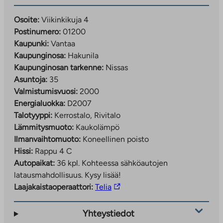
Osoite:
Viikinkikuja 4
Postinumero:
01200
Kaupunki:
Vantaa
Kaupunginosa:
Hakunila
Kaupunginosan tarkenne:
Nissas
Asuntoja:
35
Valmistumisvuosi:
2000
Energialuokka:
D2007
Talotyyppi:
Kerrostalo, Rivitalo
Lämmitysmuoto:
Kaukolämpö
Ilmanvaihtomuoto:
Koneellinen poisto
Hissi:
Rappu 4 C
Autopaikat:
36 kpl.
Kohteessa sähköautojen
latausmahdollisuus. Kysy lisää!
Linkki
Laajakaistaoperaattori:
Telia
vie
ulkopuoliseen
Yhteystiedot
palveluun.