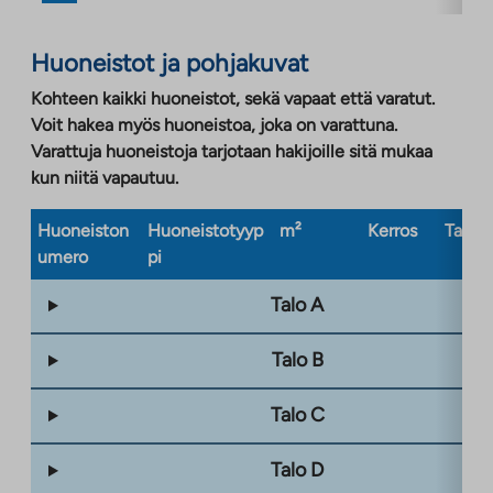
Huoneistot ja pohjakuvat
Kohteen kaikki huoneistot, sekä vapaat että varatut.
Voit hakea myös huoneistoa, joka on varattuna.
Varattuja huoneistoja tarjotaan hakijoille sitä mukaa
kun niitä vapautuu.
Huoneiston
Huoneistotyyp
m²
Kerros
Taloty
umero
pi
Talo A
Talo B
Talo C
Talo D