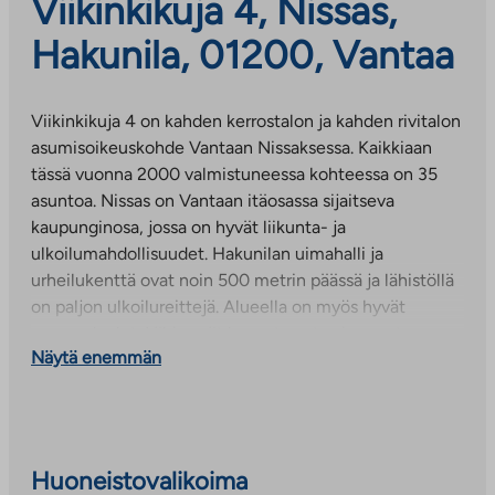
Viikinkikuja 4, Nissas,
Hakunila, 01200, Vantaa
Viikinkikuja 4 on kahden kerrostalon ja kahden rivitalon
asumisoikeuskohde Vantaan Nissaksessa. Kaikkiaan
tässä vuonna 2000 valmistuneessa kohteessa on 35
asuntoa. Nissas on Vantaan itäosassa sijaitseva
kaupunginosa, jossa on hyvät liikunta- ja
ulkoilumahdollisuudet. Hakunilan uimahalli ja
urheilukenttä ovat noin 500 metrin päässä ja lähistöllä
on paljon ulkoilureittejä. Alueella on myös hyvät
peruspalvelut. Lähimmät kaupat ovat vain muutaman
Näytä enemmän
sadan metrin päässä. Päiväkodit, koulut ja lukio ovat
noin kilometrin päässä.
Huoneistovalikoima