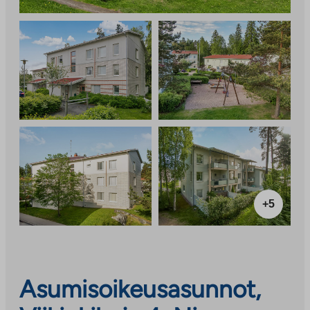
+5
Asumisoikeusasunnot,