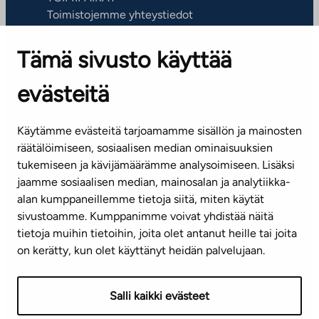
Toimistojemme yhteystiedot
Tämä sivusto käyttää
ASIAKASPALVELUKESKUS
Puh. 045 7734 3777
evästeitä
(arkisin klo 8-16)
info@ta.fi
Käytämme evästeitä tarjoamamme sisällön ja mainosten
räätälöimiseen, sosiaalisen median ominaisuuksien
tukemiseen ja kävijämäärämme analysoimiseen. Lisäksi
jaamme sosiaalisen median, mainosalan ja analytiikka-
Tilaa uutiskirje
alan kumppaneillemme tietoja siitä, miten käytät
sivustoamme. Kumppanimme voivat yhdistää näitä
Mediapankki
tietoja muihin tietoihin, joita olet antanut heille tai joita
on kerätty, kun olet käyttänyt heidän palvelujaan.
Käyttöehdot
Tietosuojaseloste
Saavutettavuusseloste
Salli kaikki evästeet