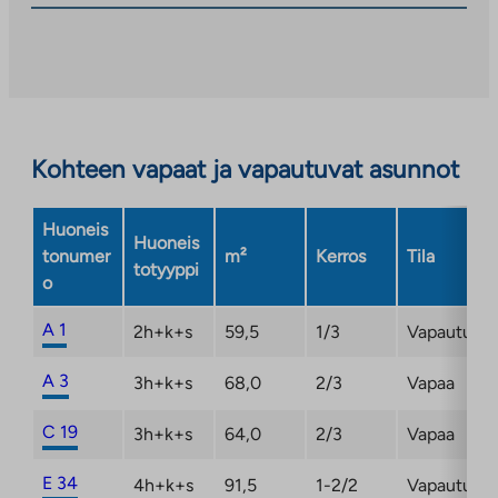
Linkki
aukeaa
uuteen
välilehteen
Kohteen vapaat ja vapautuvat asunnot
Huoneis
Huoneis
tonumer
m²
Kerros
Tila
totyyppi
o
A 1
2h+k+s
59,5
1/3
Vapautuma
A 3
3h+k+s
68,0
2/3
Vapaa
C 19
3h+k+s
64,0
2/3
Vapaa
E 34
4h+k+s
91,5
1-2/2
Vapautuma