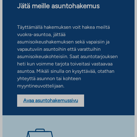
Jätä meille asuntohakemus
Täyttämällä hakemuksen voit hakea meiltä
vuokra-asuntoa, jättää
asumisoikeushakemuksen sekä vapaisiin ja
vapautuviin asuntoihin että varattuihin
asumisoikeuskohteisiin. Saat asuntotarjouksen
heti kun voimme tarjota toiveitasi vastaavaa
asuntoa. Mikäli sinulla on kysyttävää, otathan
yhteyttä asunnon tai kohteen
myyntineuvottelijaan.
Avaa asuntohakemussivu