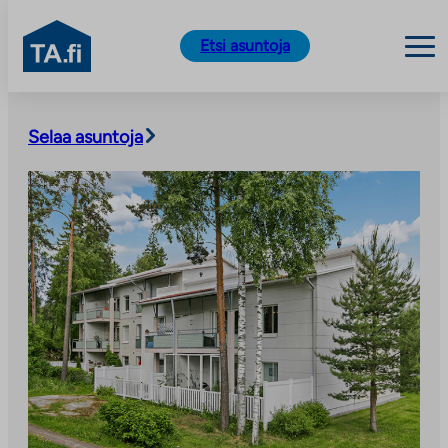
TA.fi
Etsi asuntoja
Siirry
sisältöön
Selaa asuntoja