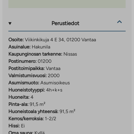
Perustiedot
Osoite:
Viikinkikuja 4 E 34, 01200 Vantaa
Asuinalue:
Hakunila
Kaupunginosan tarkenne:
Nissas
Postinumero:
01200
Postitoimipaikka:
Vantaa
Valmistumisvuosi:
2000
Asumismuoto:
Asumisoikeus
Huoneistotyyppi:
4h+k+s
Huoneita:
4
Pinta-ala:
91,5 m²
Huoneistoala yhteensä:
91,5 m²
Kerros/kerroksia:
1-2/2
Hissi:
Ei
Oma sauna:
Kyllä