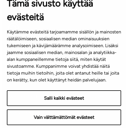
Tämä sivusto käyttää
ASIAKASPALVELUKESKUS
Puh. 045 7734 3777
evästeitä
(arkisin klo 8-16)
info@ta.fi
Käytämme evästeitä tarjoamamme sisällön ja mainosten
räätälöimiseen, sosiaalisen median ominaisuuksien
tukemiseen ja kävijämäärämme analysoimiseen. Lisäksi
jaamme sosiaalisen median, mainosalan ja analytiikka-
Tilaa uutiskirje
alan kumppaneillemme tietoja siitä, miten käytät
sivustoamme. Kumppanimme voivat yhdistää näitä
Mediapankki
tietoja muihin tietoihin, joita olet antanut heille tai joita
on kerätty, kun olet käyttänyt heidän palvelujaan.
Käyttöehdot
Tietosuojaseloste
Saavutettavuusseloste
Salli kaikki evästeet
Näytä evästeasetukseni
Vain välttämättömät evästeet