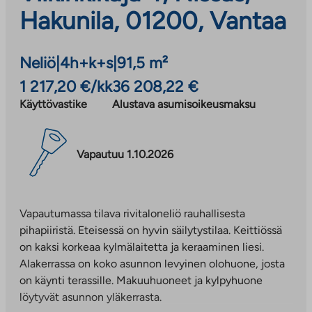
Hakunila, 01200, Vantaa
Neliö
|
4h+k+s
|
91,5 m²
1 217,20 €/kk
36 208,22 €
Käyttövastike
Alustava asumisoikeusmaksu
Vapautuu 1.10.2026
Vapautumassa tilava rivitaloneliö rauhallisesta
pihapiiristä. Eteisessä on hyvin säilytystilaa. Keittiössä
on kaksi korkeaa kylmälaitetta ja keraaminen liesi.
Alakerrassa on koko asunnon levyinen olohuone, josta
on käynti terassille. Makuuhuoneet ja kylpyhuone
löytyvät asunnon yläkerrasta.