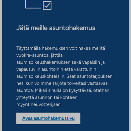
Jätä meille asuntohakemus
Täyttämällä hakemuksen voit hakea meiltä
vuokra-asuntoa, jättää
asumisoikeushakemuksen sekä vapaisiin ja
vapautuviin asuntoihin että varattuihin
asumisoikeuskohteisiin. Saat asuntotarjouksen
heti kun voimme tarjota toiveitasi vastaavaa
asuntoa. Mikäli sinulla on kysyttävää, otathan
yhteyttä asunnon tai kohteen
myyntineuvottelijaan.
Avaa asuntohakemussivu