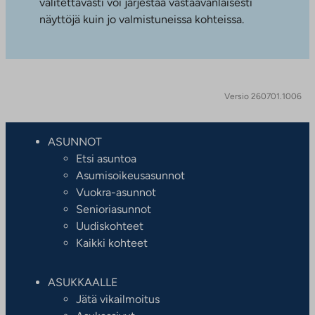
valitettavasti voi järjestää vastaavanlaisesti
näyttöjä kuin jo valmistuneissa kohteissa.
Versio 260701.1006
ASUNNOT
Etsi asuntoa
Asumisoikeusasunnot
Vuokra-asunnot
Senioriasunnot
Uudiskohteet
Kaikki kohteet
ASUKKAALLE
Jätä vikailmoitus