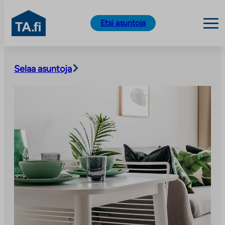
TA.fi
Etsi asuntoja
Siirry
sisältöön
Selaa asuntoja