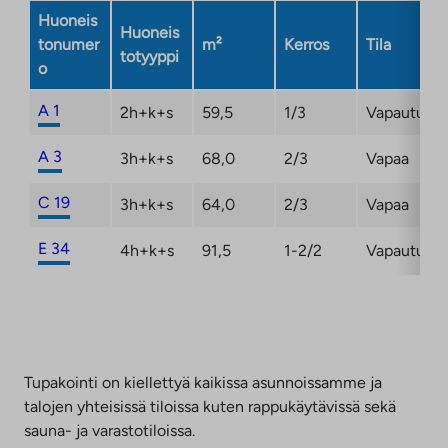
Huoneis
Huoneis
tonumer
m²
Kerros
Tila
totyyppi
o
A 1
2h+k+s
59,5
1/3
Vapautuma
A 3
3h+k+s
68,0
2/3
Vapaa
C 19
3h+k+s
64,0
2/3
Vapaa
E 34
4h+k+s
91,5
1-2/2
Vapautuma
Tupakointi on kiellettyä kaikissa asunnoissamme ja
talojen yhteisissä tiloissa kuten rappukäytävissä sekä
sauna- ja varastotiloissa.