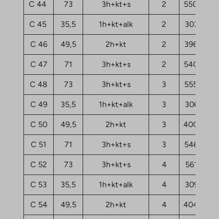
C 44
73
3h+kt+s
2
55040,86
C 45
35,5
1h+kt+alk
2
30312,36
C 46
49,5
2h+kt
2
39645,37
C 47
71
3h+kt+s
2
54083,63
C 48
73
3h+kt+s
3
55599,24
C 49
35,5
1h+kt+alk
3
30631,43
C 50
49,5
2h+kt
3
40044,22
C 51
71
3h+kt+s
3
54642,01
C 52
73
3h+kt+s
4
56157,63
C 53
35,5
1h+kt+alk
4
30950,51
C 54
49,5
2h+kt
4
40443,06