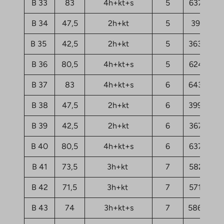
B 33
83
4h+kt+s
5
63735,72
B 34
47,5
2h+kt
5
39565,6
B 35
42,5
2h+kt
5
36374,83
B 36
80,5
4h+kt+s
5
62459,41
B 37
83
4h+kt+s
6
64373,87
B 38
47,5
2h+kt
6
39964,45
B 39
42,5
2h+kt
6
36773,67
B 40
80,5
4h+kt+s
6
63735,72
B 41
73,5
3h+kt
7
58231,63
B 42
71,5
3h+kt
7
57194,63
B 43
74
3h+kt+s
7
58630,48