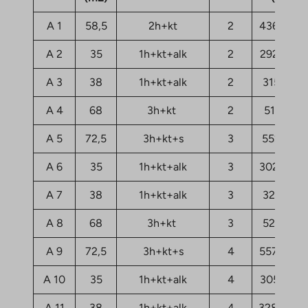
A 1
58,5
2h+kt
2
43633,82
A 2
35
1h+kt+alk
2
29275,35
A 3
38
1h+kt+alk
2
31508,9
A 4
68
3h+kt
2
51291,7
A 5
72,5
3h+kt+s
3
55200,4
A 6
35
1h+kt+alk
3
30232,59
A 7
38
1h+kt+alk
3
32545,9
A 8
68
3h+kt
3
52328,7
A 9
72,5
3h+kt+s
4
55758,78
A 10
35
1h+kt+alk
4
30551,66
A 11
38
1h+kt+alk
4
32864,98