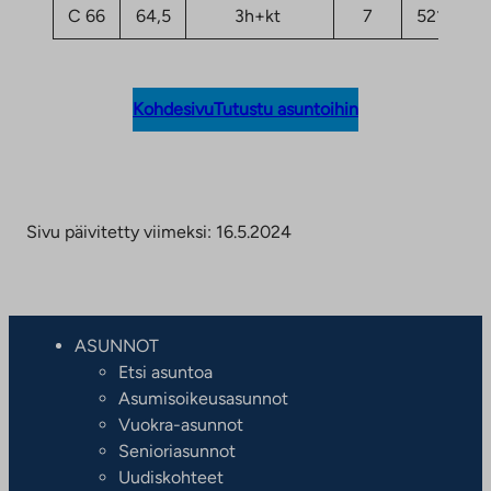
C 66
64,5
3h+kt
7
52169,16
Kohdesivu
Tutustu asuntoihin
Sivu päivitetty viimeksi: 16.5.2024
ASUNNOT
Etsi asuntoa
Asumisoikeusasunnot
Vuokra-asunnot
Senioriasunnot
Uudiskohteet