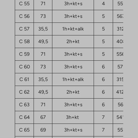
C 55
71
3h+kt+s
4
55200,4
C 56
73
3h+kt+s
5
56716,01
C 57
35,5
1h+kt+alk
5
31269,59
C 58
49,5
2h+kt
5
40841,91
C 59
71
3h+kt+s
5
55679,01
C 60
73
3h+kt+s
6
57274,4
C 61
35,5
1h+kt+alk
6
31588,67
C 62
49,5
2h+kt
6
41240,76
C 63
71
3h+kt+s
6
56237,4
C 64
67
3h+kt
7
54163,39
C 65
69
3h+kt+s
7
55200,4