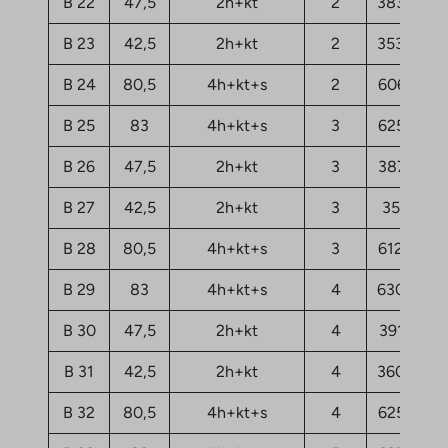
B 22
47,5
2h+kt
2
38369,06
B 23
42,5
2h+kt
2
35337,83
B 24
80,5
4h+kt+s
2
60624,71
B 25
83
4h+kt+s
3
62539,18
B 26
47,5
2h+kt
3
38767,91
B 27
42,5
2h+kt
3
35656,9
B 28
80,5
4h+kt+s
3
61262,87
B 29
83
4h+kt+s
4
63097,56
B 30
47,5
2h+kt
4
39166,76
B 31
42,5
2h+kt
4
36055,75
B 32
80,5
4h+kt+s
4
62539,18