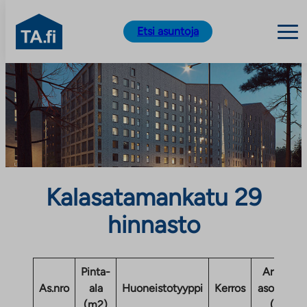
TA.fi
Etsi asuntoja
Siirry
sisältöön
Kalasatamankatu 29
hinnasto
Pinta-
Arvioitu
As.nro
ala
Huoneistotyyppi
Kerros
asomaksu
(m2)
(eur)