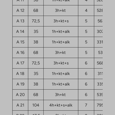
A 12
68
3h+kt
4
52807,32
A 13
72,5
3h+kt+s
5
56317,17
A 14
35
1h+kt+alk
5
30790,97
A 15
38
1h+kt+alk
5
33184,05
A 16
68
3h+kt
5
53365,7
A 17
72,5
3h+kt+s
6
56875,55
A 18
35
1h+kt+alk
6
31110,05
A 19
38
1h+kt+alk
6
33503,13
A 20
68
3h+kt
6
53924,09
A 21
104
4h+kt+s+alk
7
79530,05