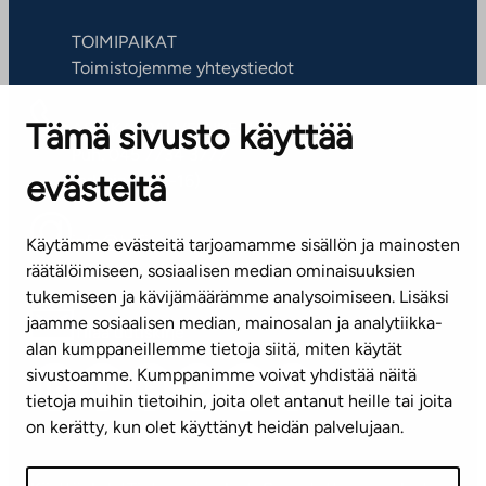
TOIMIPAIKAT
Toimistojemme yhteystiedot
Tämä sivusto käyttää
ASIAKASPALVELUKESKUS
Puh. 045 7734 3777
evästeitä
(arkisin klo 8-16)
info@ta.fi
Käytämme evästeitä tarjoamamme sisällön ja mainosten
räätälöimiseen, sosiaalisen median ominaisuuksien
tukemiseen ja kävijämäärämme analysoimiseen. Lisäksi
jaamme sosiaalisen median, mainosalan ja analytiikka-
Tilaa uutiskirje
alan kumppaneillemme tietoja siitä, miten käytät
sivustoamme. Kumppanimme voivat yhdistää näitä
Mediapankki
tietoja muihin tietoihin, joita olet antanut heille tai joita
on kerätty, kun olet käyttänyt heidän palvelujaan.