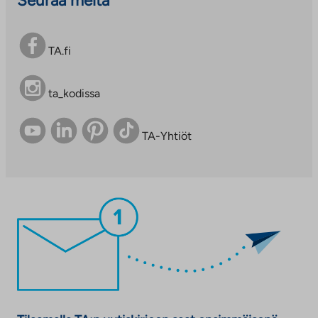
Seuraa meitä
TA.fi
ta_kodissa
TA-Yhtiöt