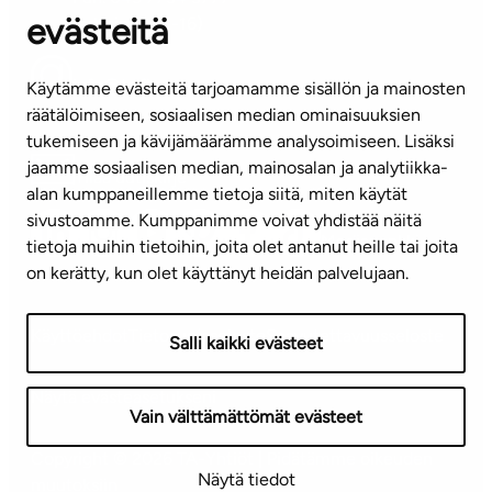
evästeitä
(arkisin klo 8-16)
info@ta.fi
Käytämme evästeitä tarjoamamme sisällön ja mainosten
räätälöimiseen, sosiaalisen median ominaisuuksien
tukemiseen ja kävijämäärämme analysoimiseen. Lisäksi
jaamme sosiaalisen median, mainosalan ja analytiikka-
Tilaa uutiskirje
alan kumppaneillemme tietoja siitä, miten käytät
sivustoamme. Kumppanimme voivat yhdistää näitä
Mediapankki
tietoja muihin tietoihin, joita olet antanut heille tai joita
on kerätty, kun olet käyttänyt heidän palvelujaan.
Käyttöehdot
Tietosuojaseloste
Saavutettavuusseloste
Salli kaikki evästeet
Näytä evästeasetukseni
Vain välttämättömät evästeet
Copyright © 2026 TA-Yhtiöt | Pidätämme oikeuden
Näytä tiedot
muutoksiin