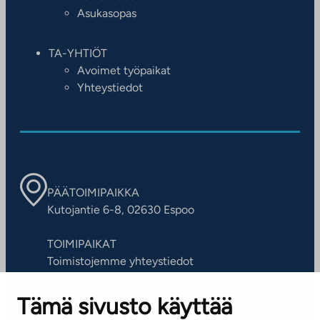
Asukasopas
TA-YHTIÖT
Avoimet työpaikat
Yhteystiedot
PÄÄTOIMIPAIKKA
Kutojantie 6-8, 02630 Espoo
TOIMIPAIKAT
Toimistojemme yhteystiedot
Tämä sivusto käyttää
ASIAKASPALVELUKESKUS
Puh. 045 7734 3777