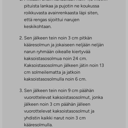
pituista lankaa ja pujotin ne koukussa
roikkuvasta avainrenkaasta läpi siten,
että rengas sijoittui narujen
keskikohtaan.
Sen jälkeen tein noin 3 cm pitkän
kääresolmun ja jokaiseen neljään neljän
narun ryhmään oikealle kiertyvää
kaksoistasosolmua noin 24 cm.
Kaksoistasosolmun jälkeen jätin noin 13
cm solmeilematta ja jatkoin
kaksoistasosolmulla noin 6 cm.
Sen jälkeen tein noin 9 cm päähän
vuorottelevat kaksoistasosolmut, jonka
jälkeen noin 3 cm päähän jälleen
vuorottelevat kaksoistasosolmut ja
yhdistin kaikki narut noin 3 cm
kääresolmulla.