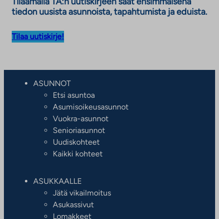
Tilaamalla TA:n uutiskirjeen saat ensimmäisenä
tiedon uusista asunnoista, tapahtumista ja eduista.
Tilaa uutiskirje!
ASUNNOT
Etsi asuntoa
Asumisoikeusasunnot
Vuokra-asunnot
Senioriasunnot
Uudiskohteet
Kaikki kohteet
ASUKKAALLE
Jätä vikailmoitus
Asukassivut
Lomakkeet