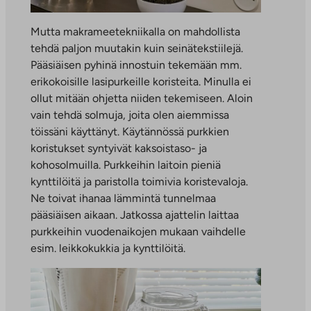
Mutta makrameetekniikalla on mahdollista
tehdä paljon muutakin kuin seinätekstiilejä.
Pääsiäisen pyhinä innostuin tekemään mm.
erikokoisille lasipurkeille koristeita. Minulla ei
ollut mitään ohjetta niiden tekemiseen. Aloin
vain tehdä solmuja, joita olen aiemmissa
töissäni käyttänyt. Käytännössä purkkien
koristukset syntyivät kaksoistaso- ja
kohosolmuilla. Purkkeihin laitoin pieniä
kynttilöitä ja paristolla toimivia koristevaloja.
Ne toivat ihanaa lämmintä tunnelmaa
pääsiäisen aikaan. Jatkossa ajattelin laittaa
purkkeihin vuodenaikojen mukaan vaihdelle
esim. leikkokukkia ja kynttilöitä.