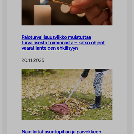
Paloturvallisuusviikko muistuttaa
turvallisesta toiminnasta – katso ohjeet
vaaratilanteiden ehkäisyyn
20.11.2025
Näin laitat asuntopihan ja parvekkeen