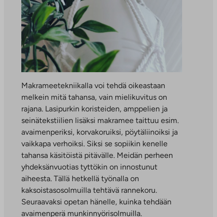
Makrameetekniikalla voi tehdä oikeastaan
melkein mitä tahansa, vain mielikuvitus on
rajana. Lasipurkin koristeiden, amppelien ja
seinätekstiilien lisäksi makramee taittuu esim.
avaimenperiksi, korvakoruiksi, pöytäliinoiksi ja
vaikkapa verhoiksi. Siksi se sopiikin kenelle
tahansa käsitöistä pitävälle. Meidän perheen
yhdeksänvuotias tyttökin on innostunut
aiheesta. Tällä hetkellä työnalla on
kaksoistasosolmuilla tehtävä rannekoru.
Seuraavaksi opetan hänelle, kuinka tehdään
avaimenperä munkinnyörisolmuilla.