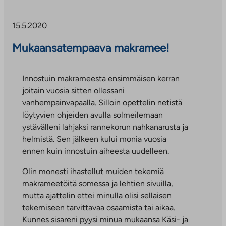
15.5.2020
Mukaansatempaava makramee!
Innostuin makrameesta ensimmäisen kerran
joitain vuosia sitten ollessani
vanhempainvapaalla. Silloin opettelin netistä
löytyvien ohjeiden avulla solmeilemaan
ystävälleni lahjaksi rannekorun nahkanarusta ja
helmistä. Sen jälkeen kului monia vuosia
ennen kuin innostuin aiheesta uudelleen.
Olin monesti ihastellut muiden tekemiä
makrameetöitä somessa ja lehtien sivuilla,
mutta ajattelin ettei minulla olisi sellaisen
tekemiseen tarvittavaa osaamista tai aikaa.
Kunnes sisareni pyysi minua mukaansa Käsi- ja