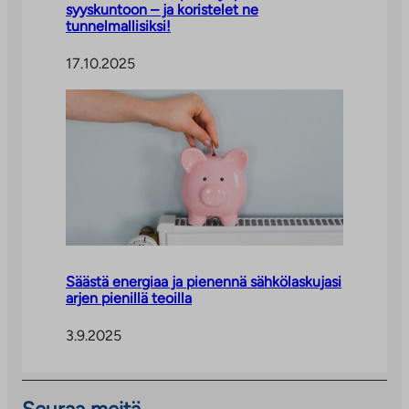
syyskuntoon – ja koristelet ne
tunnelmallisiksi!
17.10.2025
Säästä energiaa ja pienennä sähkölaskujasi
arjen pienillä teoilla
3.9.2025