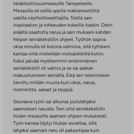
taideteollisuusmessuille Tampereelle.
Messuilla oli esillä upeita makrameetöitä
useilla näytteilleasettajilla. Sieltä sain
inspiraation ja rohkeuden kokeilla itsekin. Ostin
eräältä osastolta narua ja sain mukaani kahden
helpon seinätekstiilin ohjeet. Työhön sopiva
oksa minulla oli kotona valmiina, sillä tyttäreni
kantaa niitä mielellään metsäretkiltä kotiin.
Kaksi päivää myöhemmin ensimmäinen
seinätekstiili oli valmis ja se sai paikan
makuuhuoneen seinältä. Eikä sen tekemiseen
tarvittu mitään muuta kuin oksa, narua,
metrimitta, sakset ja teippiä.
Seuraava työni sai alkunsa joululahjaksi
saamastani narusta. Tein siitä seinätekstiilin
toisen messuilta saamani ohjeen mukaisesti.
Työn kanssa täytyi hiukan soveltaa, sillä
lahjaksi saamani naru oli paksumpaa kuin