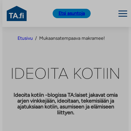
TA.fi
Etsi asuntoja
Siirry
sisältöön
Etusivu
/
Mukaansatempaava makramee!
Ideoita kotiin -blogissa TA:laiset jakavat omia
arjen vinkkejään, ideoitaan, tekemisiään ja
ajatuksiaan kotiin, asumiseen ja elämiseen
liittyen.