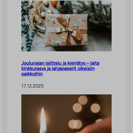
Joulunajan lajittelu ja kierrätys – laita
kinkkurasva ja lahjapaperit oikeisiin
paikkoihin
17.12.2025