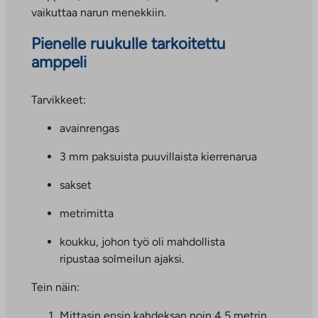
vaikuttaa narun menekkiin.
Pienelle ruukulle tarkoitettu
amppeli
Tarvikkeet:
avainrengas
3 mm paksuista puuvillaista kierrenarua
sakset
metrimitta
koukku, johon työ oli mahdollista
ripustaa solmeilun ajaksi.
Tein näin:
Mittasin ensin kahdeksan noin 4,5 metrin