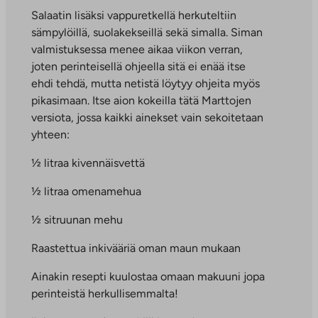
Salaatin lisäksi vappuretkellä herkuteltiin
sämpylöillä, suolakekseillä sekä simalla. Siman
valmistuksessa menee aikaa viikon verran,
joten perinteisellä ohjeella sitä ei enää itse
ehdi tehdä, mutta netistä löytyy ohjeita myös
pikasimaan. Itse aion kokeilla tätä Marttojen
versiota, jossa kaikki ainekset vain sekoitetaan
yhteen:
½ litraa kivennäisvettä
½ litraa omenamehua
½ sitruunan mehu
Raastettua inkivääriä oman maun mukaan
Ainakin resepti kuulostaa omaan makuuni jopa
perinteistä herkullisemmalta!