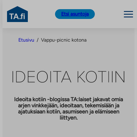
TA.fi
Etsi asuntoja
Siirry
sisältöön
Etusivu
/
Vappu-picnic kotona
Ideoita kotiin -blogissa TA:laiset jakavat omia
arjen vinkkejään, ideoitaan, tekemisiään ja
ajatuksiaan kotiin, asumiseen ja elämiseen
liittyen.