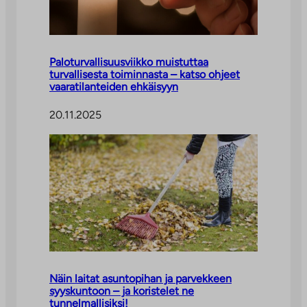
Paloturvallisuusviikko muistuttaa
turvallisesta toiminnasta – katso ohjeet
vaaratilanteiden ehkäisyyn
20.11.2025
Näin laitat asuntopihan ja parvekkeen
syyskuntoon – ja koristelet ne
tunnelmallisiksi!