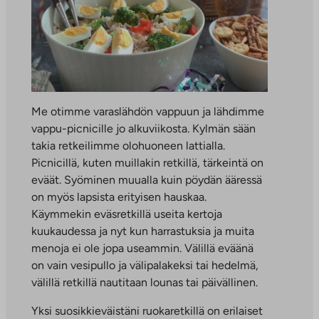
Me otimme varaslähdön vappuun ja lähdimme
vappu-picnicille jo alkuviikosta. Kylmän sään
takia retkeilimme olohuoneen lattialla.
Picnicillä, kuten muillakin retkillä, tärkeintä on
eväät. Syöminen muualla kuin pöydän ääressä
on myös lapsista erityisen hauskaa.
Käymmekin eväsretkillä useita kertoja
kuukaudessa ja nyt kun harrastuksia ja muita
menoja ei ole jopa useammin. Välillä eväänä
on vain vesipullo ja välipalakeksi tai hedelmä,
välillä retkillä nautitaan lounas tai päivällinen.
Yksi suosikkieväistäni ruokaretkillä on erilaiset