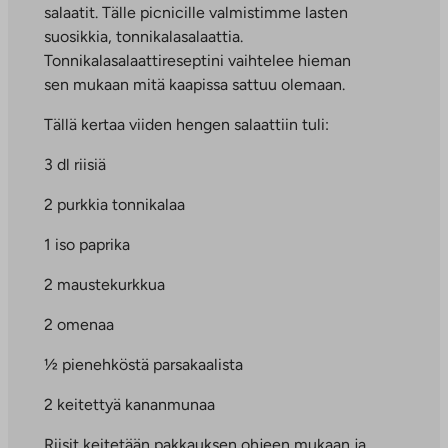
salaatit. Tälle picnicille valmistimme lasten
suosikkia, tonnikalasalaattia.
Tonnikalasalaattireseptini vaihtelee hieman
sen mukaan mitä kaapissa sattuu olemaan.
Tällä kertaa viiden hengen salaattiin tuli:
3 dl riisiä
2 purkkia tonnikalaa
1 iso paprika
2 maustekurkkua
2 omenaa
½ pienehköstä parsakaalista
2 keitettyä kananmunaa
Riisit keitetään pakkauksen ohjeen mukaan ja