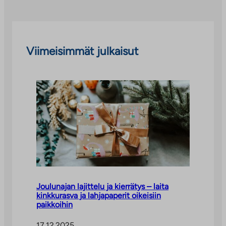
Viimeisimmät julkaisut
Joulunajan lajittelu ja kierrätys – laita
kinkkurasva ja lahjapaperit oikeisiin
paikkoihin
17.12.2025