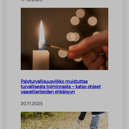
Paloturvallisuusviikko muistuttaa
turvallisesta toiminnasta – katso ohjeet
vaaratilanteiden ehkäisyyn
20.11.2025