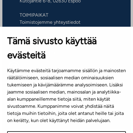
Kutojantie 6-8, 02630 Espoo
TOIMIPAIKAT
Toimistojemme yhteystiedot
Tämä sivusto käyttää
ASIAKASPALVELUKESKUS
Puh. 045 7734 3777
evästeitä
(arkisin klo 8-16)
info@ta.fi
Käytämme evästeitä tarjoamamme sisällön ja mainosten
räätälöimiseen, sosiaalisen median ominaisuuksien
tukemiseen ja kävijämäärämme analysoimiseen. Lisäksi
jaamme sosiaalisen median, mainosalan ja analytiikka-
Tilaa uutiskirje
alan kumppaneillemme tietoja siitä, miten käytät
sivustoamme. Kumppanimme voivat yhdistää näitä
Mediapankki
tietoja muihin tietoihin, joita olet antanut heille tai joita
on kerätty, kun olet käyttänyt heidän palvelujaan.