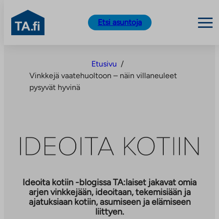
TA.fi
Etsi asuntoja
Siirry
sisältöön
Etusivu
/
Vinkkejä vaatehuoltoon – näin villaneuleet
pysyvät hyvinä
Ideoita kotiin -blogissa TA:laiset jakavat omia
arjen vinkkejään, ideoitaan, tekemisiään ja
ajatuksiaan kotiin, asumiseen ja elämiseen
liittyen.