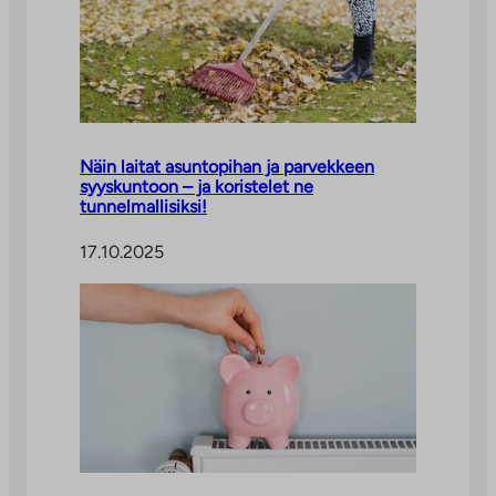
Näin laitat asuntopihan ja parvekkeen
syyskuntoon – ja koristelet ne
tunnelmallisiksi!
17.10.2025