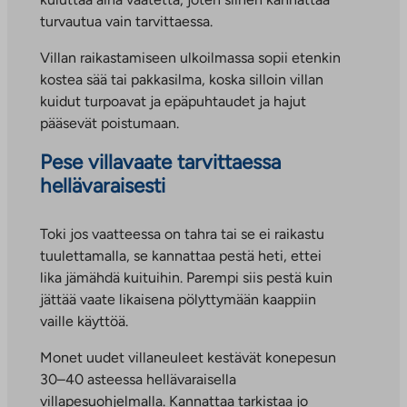
turvautua vain tarvittaessa.
Villan raikastamiseen ulkoilmassa sopii etenkin
kostea sää tai pakkasilma, koska silloin villan
kuidut turpoavat ja epäpuhtaudet ja hajut
pääsevät poistumaan.
Pese villavaate tarvittaessa
hellävaraisesti
Toki jos vaatteessa on tahra tai se ei raikastu
tuulettamalla, se kannattaa pestä heti, ettei
lika jämähdä kuituihin. Parempi siis pestä kuin
jättää vaate likaisena pölyttymään kaappiin
vaille käyttöä.
Monet uudet villaneuleet kestävät konepesun
30–40 asteessa hellävaraisella
villapesuohjelmalla. Kannattaa tarkistaa jo