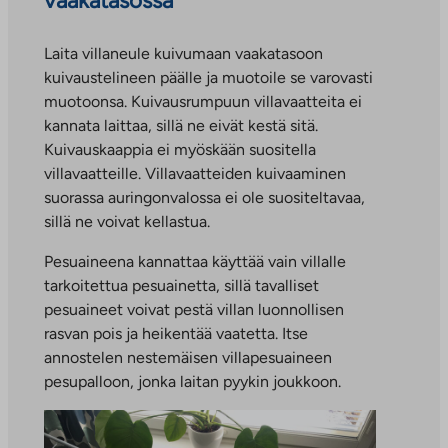
vaakatasossa
Laita villaneule kuivumaan vaakatasoon
kuivaustelineen päälle ja muotoile se varovasti
muotoonsa. Kuivausrumpuun villavaatteita ei
kannata laittaa, sillä ne eivät kestä sitä.
Kuivauskaappia ei myöskään suositella
villavaatteille. Villavaatteiden kuivaaminen
suorassa auringonvalossa ei ole suositeltavaa,
sillä ne voivat kellastua.
Pesuaineena kannattaa käyttää vain villalle
tarkoitettua pesuainetta, sillä tavalliset
pesuaineet voivat pestä villan luonnollisen
rasvan pois ja heikentää vaatetta. Itse
annostelen nestemäisen villapesuaineen
pesupalloon, jonka laitan pyykin joukkoon.