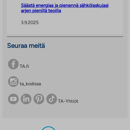
Säästä energiaa ja pienennä sähkölaskujasi
arjen pienillä teoilla
3.9.2025
Seuraa meitä
TA.fi
ta_kodissa
TA-Yhtiöt