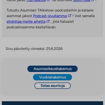
i
i
Tutustu Asumisen TAlkshow-podcasteihin ja katsele
n
n
L
aiemmat jaksot
Podcast-sivullamme
! Voit samalla
k
k
L
i
ehdottaa meille aihetta
, jota haluaisit
k
k
i
n
podcastissamme käsiteltävän.
i
i
n
k
v
v
k
k
i
i
k
i
e
e
Sivu päivitetty viimeksi: 25.6.2026
i
v
u
u
v
i
l
l
i
e
k
k
e
u
o
o
Asumisoikeushakemus
u
l
p
p
Vuokrahakemus
l
k
u
u
k
o
o
o
Selaa asuntoja
o
p
l
l
p
u
i
i
u
o
s
s