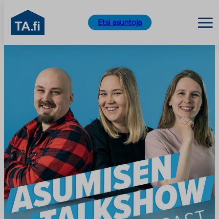
TA.fi
Etsi asuntoja
Siirry
sisältöön