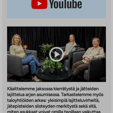
Käsittelemme jaksossa kierrätystä ja jätteiden
lajittelua arjen asumisessa.
Tarkastelemme myös
taloyhtiöiden arkea: yleisimpiä lajitteluvirheitä,
jätepisteiden siisteyden merkitystä sekä sitä,
miten asukkaat voivat omilla teoillaan vaikuttaa