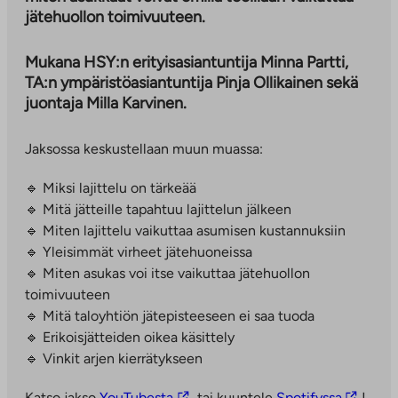
jätehuollon toimivuuteen.
Mukana HSY:n erityisasiantuntija Minna Partti,
TA:n ympäristöasiantuntija Pinja Ollikainen sekä
juontaja Milla Karvinen.
Jaksossa keskustellaan muun muassa:
🔹 Miksi lajittelu on tärkeää
🔹 Mitä jätteille tapahtuu lajittelun jälkeen
🔹 Miten lajittelu vaikuttaa asumisen kustannuksiin
🔹 Yleisimmät virheet jätehuoneissa
🔹 Miten asukas voi itse vaikuttaa jätehuollon
toimivuuteen
🔹 Mitä taloyhtiön jätepisteeseen ei saa tuoda
🔹 Erikoisjätteiden oikea käsittely
🔹 Vinkit arjen kierrätykseen
L
L
Katso jakso
YouTubesta
tai kuuntele
Spotifyssa
!