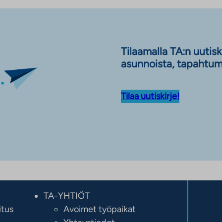
Tilaamalla TA:n uutis
asunnoista, tapahtumi
Tilaa uutiskirje!
TA-YHTIÖT
itus
Avoimet työpaikat