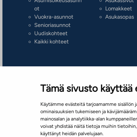
Asumisoikeusasunn
Asukassivut
ot
Lomakkeet
Vuokra-asunnot
Asukasopas
Senioriasunnot
Uudiskohteet
Kaikki kohteet
Tämä sivusto käyttää 
Käytämme evästeitä tarjoamamme sisällön ja
Tilaa uutiskirje
ominaisuuksien tukemiseen ja kävijämäärämm
mainosalan ja analytiikka-alan kumppaneill
voivat yhdistää näitä tietoja muihin tietoihin, 
käyttänyt heidän palvelujaan.