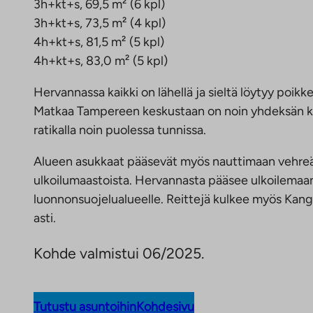
3h+kt+s, 69,5 m² (6 kpl)
3h+kt+s, 73,5 m² (4 kpl)
4h+kt+s, 81,5 m² (5 kpl)
4h+kt+s, 83,0 m² (5 kpl)
Hervannassa kaikki on lähellä ja sieltä löytyy poikk
Matkaa Tampereen keskustaan on noin yhdeksän kil
ratikalla noin puolessa tunnissa.
Alueen asukkaat pääsevät myös nauttimaan vehreäs
ulkoilumaastoista. Hervannasta pääsee ulkoilemaan
luonnonsuojelualueelle. Reittejä kulkee myös Kanga
asti.
Kohde valmistui 06/2025.
Tutustu asuntoihin
Kohdesivu