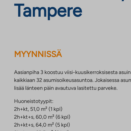
Tampere
MYYNNISSÄ
Aasianpiha 3 koostuu viisi-kuusikerroksisesta asuin
kaikkiaan 32 asumisoikeusasuntoa. Jokaisessa as
lisää länteen päin avautuva lasitettu parveke.
Huoneistotyypit:
2h+kt, 51,0 m² (1 kpl)
2h+kt+s, 60,0 m² (6 kpl)
2h+kt+s, 64,0 m² (5 kpl)