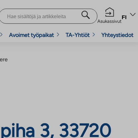
FI
Asukassivut
Avoimet työpaikat
TA-Yhtiöt
Yhteystiedot
ere
piha 3, 33720