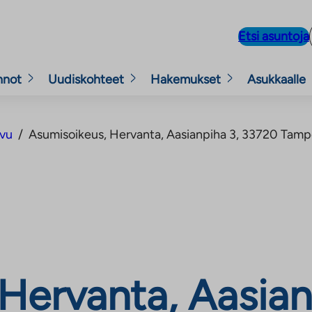
Etsi asuntoja
nnot
Uudiskohteet
Hakemukset
Asukkaalle
ivu
/
Asumisoikeus, Hervanta, Aasianpiha 3, 33720 Tamp
Hervanta, Aasian