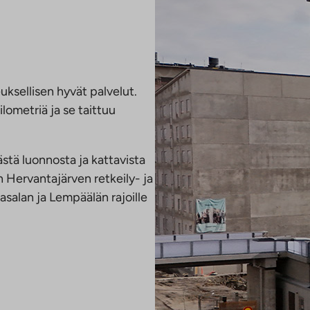
euksellisen hyvät palvelut.
ometriä ja se taittuu
tä luonnosta ja kattavista
 Hervantajärven retkeily- ja
salan ja Lempäälän rajoille