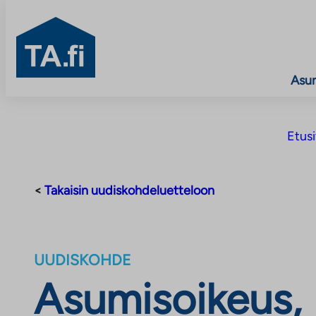
TA.fi
Asu
Siirry
Etus
sisältöön
<
Takaisin uudiskohdeluetteloon
UUDISKOHDE
Asumisoikeus, 