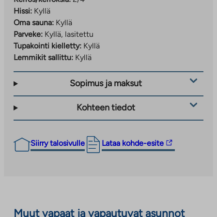
Hissi:
Kyllä
Oma sauna:
Kyllä
Parveke:
Kyllä, lasitettu
Tupakointi kielletty:
Kyllä
Lemmikit sallittu:
Kyllä
Sopimus ja maksut
Kohteen tiedot
Linkki
Siirry talosivulle
Lataa kohde-esite
vie
ulkopuoliseen
palveluun.
Linkki
aukeaa
Muut vapaat ja vapautuvat asunnot
uuteen