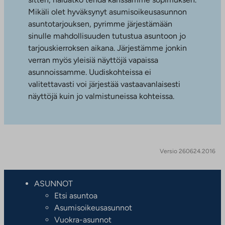
Mikäli olet hyväksynyt asumisoikeusasunnon
asuntotarjouksen, pyrimme järjestämään
sinulle mahdollisuuden tutustua asuntoon jo
tarjouskierroksen aikana. Järjestämme jonkin
verran myös yleisiä näyttöjä vapaissa
asunnoissamme. Uudiskohteissa ei
valitettavasti voi järjestää vastaavanlaisesti
näyttöjä kuin jo valmistuneissa kohteissa.
Versio 260624.2016
ASUNNOT
Etsi asuntoa
Asumisoikeusasunnot
Vuokra-asunnot