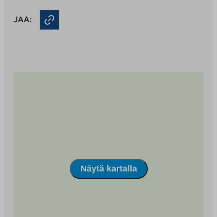
palveluun.
kuntosaleja ja lenkkipolkuja.
Linkki
JAA:
aukeaa
Autopaikat ja laajakaista
uuteen
välilehteen
Autopaikat varattavissa saatavuuden mukaan.
Kohteessa on Elisa kiinteistölaajakaista, jonka
perusnopeus 50 Mbit/s kuuluu käyttövastikkeeseen.
Näytä kartalla