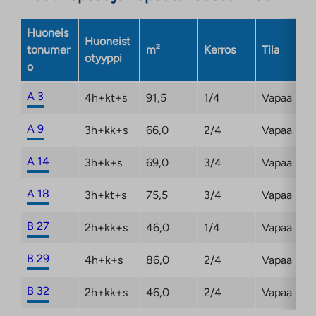
välilehteen
Huoneis
Huoneist
tonumer
m²
Kerros
Tila
otyyppi
o
A 3
4h+kt+s
91,5
1/4
Vapaa
A 9
3h+kk+s
66,0
2/4
Vapaa
A 14
3h+k+s
69,0
3/4
Vapaa
A 18
3h+kt+s
75,5
3/4
Vapaa
B 27
2h+kk+s
46,0
1/4
Vapaa
B 29
4h+k+s
86,0
2/4
Vapaa
B 32
2h+kk+s
46,0
2/4
Vapaa