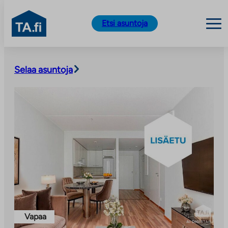
TA.fi
Etsi asuntoja
Siirry
sisältöön
Selaa asuntoja
Vapaa