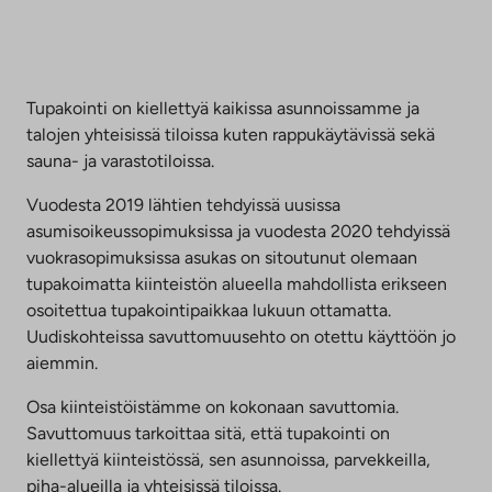
Tupakointi on kiellettyä kaikissa asunnoissamme ja
talojen yhteisissä tiloissa kuten rappukäytävissä sekä
sauna- ja varastotiloissa.
Vuodesta 2019 lähtien tehdyissä uusissa
asumisoikeussopimuksissa ja vuodesta 2020 tehdyissä
vuokrasopimuksissa asukas on sitoutunut olemaan
tupakoimatta kiinteistön alueella mahdollista erikseen
osoitettua tupakointipaikkaa lukuun ottamatta.
Uudiskohteissa savuttomuusehto on otettu käyttöön jo
aiemmin.
Osa kiinteistöistämme on kokonaan savuttomia.
Savuttomuus tarkoittaa sitä, että tupakointi on
kiellettyä kiinteistössä, sen asunnoissa, parvekkeilla,
piha-alueilla ja yhteisissä tiloissa.