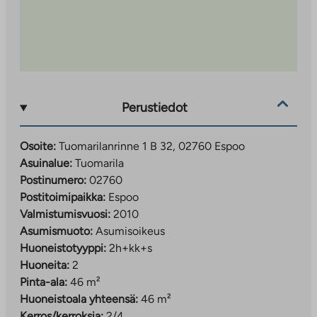
Perustiedot
Osoite:
Tuomarilanrinne 1 B 32, 02760 Espoo
Asuinalue:
Tuomarila
Postinumero:
02760
Postitoimipaikka:
Espoo
Valmistumisvuosi:
2010
Asumismuoto:
Asumisoikeus
Huoneistotyyppi:
2h+kk+s
Huoneita:
2
Pinta-ala:
46 m²
Huoneistoala yhteensä:
46 m²
Kerros/kerroksia:
2/4