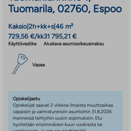
Tuomarila, 02760, Espoo
Kaksio
|
2h+kk+s
|
46 m²
729,56 €/kk
31 795,21 €
Käyttövastike
Alustava asumisoikeusmaksu
Vapaa
Opiskelijaetu
Opiskelijat saavat 2 viikkoa ilmaista muuttoaikaa
vapaisiin ja valmistuneisiin asuntoihin 31.8.2026
mennessä tehtyihin uusiin sopimuksiin. Etu
hyvitetään ensimmäisen kuun vuokrasta tai
vastikkeesta, ja sen saa näyttämällä