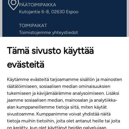
PÄÄTOIMIPAIKKA
Kutojantie 6-8, 02630 Espoo
TOIMIPAIKAT
Toimistojemme yhteystiedot
Tämä sivusto käyttää
ASIAKASPALVELUKESKUS
Puh. 045 7734 3777
evästeitä
(arkisin klo 8-16)
info@ta.fi
Käytämme evästeitä tarjoamamme sisällön ja mainosten
räätälöimiseen, sosiaalisen median ominaisuuksien
tukemiseen ja kävijämäärämme analysoimiseen. Lisäksi
jaamme sosiaalisen median, mainosalan ja analytiikka-
Tilaa uutiskirje
alan kumppaneillemme tietoja siitä, miten käytät
sivustoamme. Kumppanimme voivat yhdistää näitä
Mediapankki
tietoja muihin tietoihin, joita olet antanut heille tai joita
on kerätty, kun olet käyttänyt heidän palvelujaan.