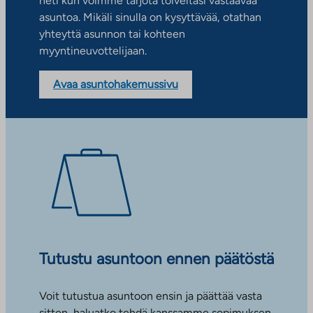
heti kun voimme tarjota toiveitasi vastaavaa
asuntoa. Mikäli sinulla on kysyttävää, otathan
yhteyttä asunnon tai kohteen
myyntineuvottelijaan.
Avaa asuntohakemussivu
Tutustu asuntoon ennen päätöstä
Voit tutustua asuntoon ensin ja päättää vasta
sitten, haluatko tehdä kanssamme sopimuksen.