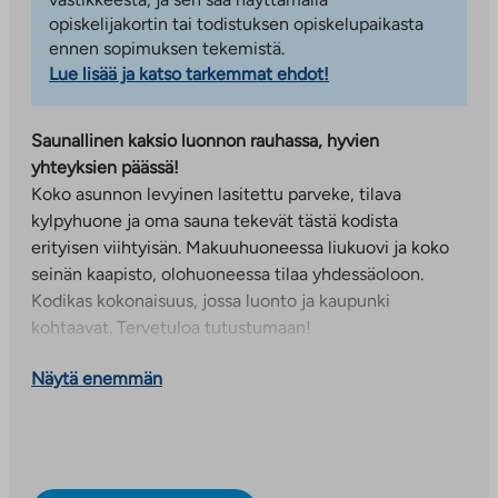
opiskelijakortin tai todistuksen opiskelupaikasta
ennen sopimuksen tekemistä.
Lue lisää ja katso tarkemmat ehdot!
Saunallinen kaksio luonnon rauhassa, hyvien
yhteyksien päässä!
Koko asunnon levyinen lasitettu parveke, tilava
kylpyhuone ja oma sauna tekevät tästä kodista
erityisen viihtyisän. Makuuhuoneessa liukuovi ja koko
seinän kaapisto, olohuoneessa tilaa yhdessäoloon.
Kodikas kokonaisuus, jossa luonto ja kaupunki
kohtaavat. Tervetuloa tutustumaan!
Asuntoon toteutetaan seuraava muutostyö:
Näytä enemmän
• Vaihdetaan valurautaliesi- induktiolieteen
Tähän asuntoon on lisäksi erikoisetuna saatavilla
seuraava valinnan muutostyö: