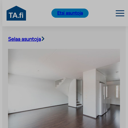
TA.fi
Etsi asuntoja
Siirry
sisältöön
Selaa asuntoja