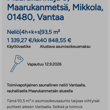
Maarukanmetsä, Mikkola,
01480, Vantaa
Neliö
|
4h+k+s
|
93,5 m²
1 339,27 €/kk
40 848,55 €
Käyttövastike
Alustava asumisoikeusmaksu
Vapautuu 12.9.2026
Toimivapohjainen saunallinen neliö Vantaalla,
rauhallisella Maarukanmetsän alueella
Tämä 93,5 m²:n asumisoikeusasunto tarjoaa viihtyisät
puitteet arkeen Vantaalla. Selkeä ja toimiva