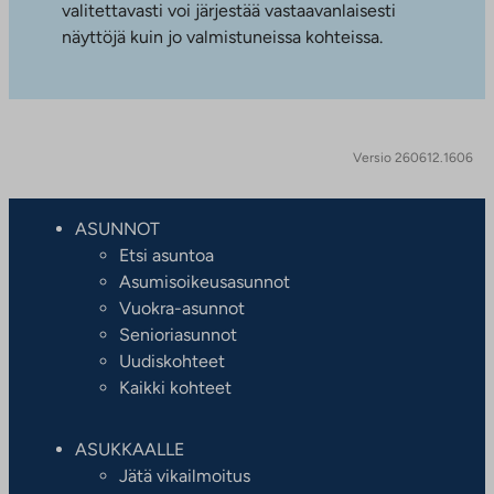
valitettavasti voi järjestää vastaavanlaisesti
näyttöjä kuin jo valmistuneissa kohteissa.
Versio 260612.1606
ASUNNOT
Etsi asuntoa
Asumisoikeusasunnot
Vuokra-asunnot
Senioriasunnot
Uudiskohteet
Kaikki kohteet
ASUKKAALLE
Jätä vikailmoitus