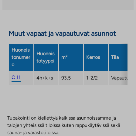
aukeaa
uuteen
välilehteen
Muut vapaat ja vapautuvat asunnot
Huoneis
Huoneis
tonumer
m²
Kerros
Tila
totyyppi
o
C 11
4h+k+s
93,5
1-2/2
Vapautuma
Tupakointi on kiellettyä kaikissa asunnoissamme ja
talojen yhteisissä tiloissa kuten rappukäytävissä sekä
sauna- ja varastotiloissa.