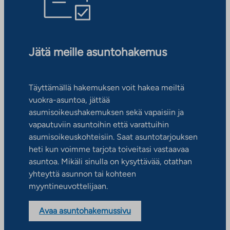
Jätä meille asuntohakemus
Täyttämällä hakemuksen voit hakea meiltä
vuokra-asuntoa, jättää
asumisoikeushakemuksen sekä vapaisiin ja
vapautuviin asuntoihin että varattuihin
asumisoikeuskohteisiin. Saat asuntotarjouksen
heti kun voimme tarjota toiveitasi vastaavaa
asuntoa. Mikäli sinulla on kysyttävää, otathan
yhteyttä asunnon tai kohteen
myyntineuvottelijaan.
Avaa asuntohakemussivu