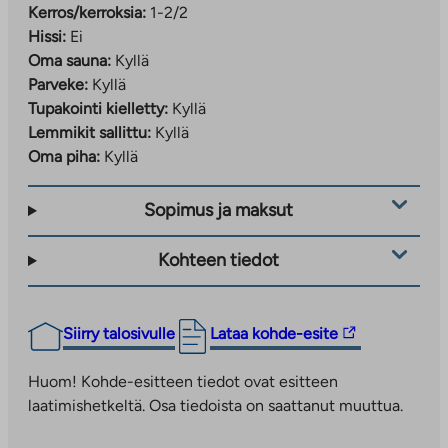
Kerros/kerroksia:
1-2/2
Hissi:
Ei
Oma sauna:
Kyllä
Parveke:
Kyllä
Tupakointi kielletty:
Kyllä
Lemmikit sallittu:
Kyllä
Oma piha:
Kyllä
Sopimus ja maksut
Kohteen tiedot
Linkki
Siirry talosivulle
Lataa kohde-esite
vie
ulkopuoliseen
Huom! Kohde-esitteen tiedot ovat esitteen
palveluun.
laatimishetkeltä. Osa tiedoista on saattanut muuttua.
Linkki