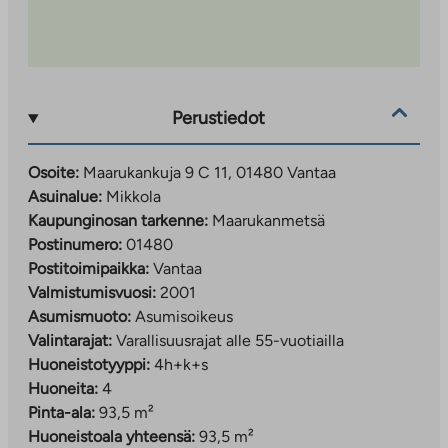
Perustiedot
Osoite:
Maarukankuja 9 C 11, 01480 Vantaa
Asuinalue:
Mikkola
Kaupunginosan tarkenne:
Maarukanmetsä
Postinumero:
01480
Postitoimipaikka:
Vantaa
Valmistumisvuosi:
2001
Asumismuoto:
Asumisoikeus
Valintarajat:
Varallisuusrajat alle 55-vuotiailla
Huoneistotyyppi:
4h+k+s
Huoneita:
4
Pinta-ala:
93,5 m²
Huoneistoala yhteensä:
93,5 m²