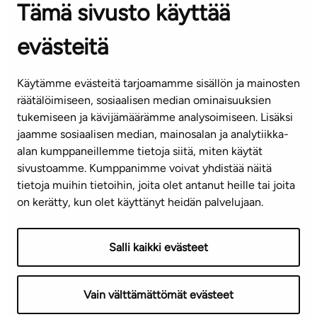
Tämä sivusto käyttää
ASIAKASPALVELUKESKUS
Puh. 045 7734 3777
evästeitä
(arkisin klo 8-16)
info@ta.fi
Käytämme evästeitä tarjoamamme sisällön ja mainosten
räätälöimiseen, sosiaalisen median ominaisuuksien
tukemiseen ja kävijämäärämme analysoimiseen. Lisäksi
jaamme sosiaalisen median, mainosalan ja analytiikka-
Tilaa uutiskirje
alan kumppaneillemme tietoja siitä, miten käytät
sivustoamme. Kumppanimme voivat yhdistää näitä
Mediapankki
tietoja muihin tietoihin, joita olet antanut heille tai joita
on kerätty, kun olet käyttänyt heidän palvelujaan.
Käyttöehdot
Tietosuojaseloste
Saavutettavuusseloste
Salli kaikki evästeet
Näytä evästeasetukseni
Vain välttämättömät evästeet