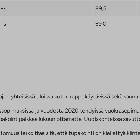
+s
89,5
+s
69,0
jen yhteisissä tiloissa kuten rappukäytävissä sekä sauna- 
ussopimuksissa ja vuodesta 2020 tehdyissä vuokrasopimu
 tupakointipaikkaa lukuun ottamatta. Uudiskohteissa savu
us tarkoittaa sitä, että tupakointi on kiellettyä kiinteis