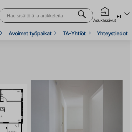
FI
Asukassivut
Avoimet työpaikat
TA-Yhtiöt
Yhteystiedot