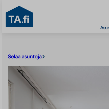
TA.fi
Asu
Siirry
sisältöön
Selaa asuntoja