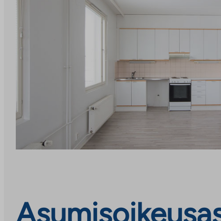
Asumisoikeusasu