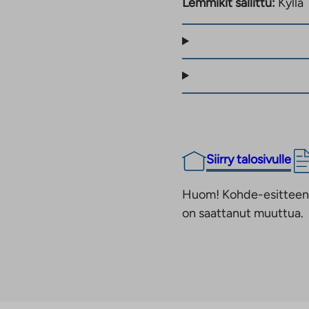
Lemmikit sallittu:
Kyllä
Siirry talosivulle
Huom! Kohde-esitteen t
on saattanut muuttua.