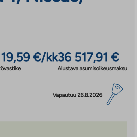
119,59 €/kk
36 517,91 €
tövastike
Alustava asumisoikeusmaksu
Vapautuu 26.8.2026