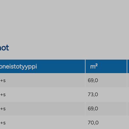
not
neistotyyppi
m²
+s
69,0
+s
73,0
+s
69,0
+s
70,0