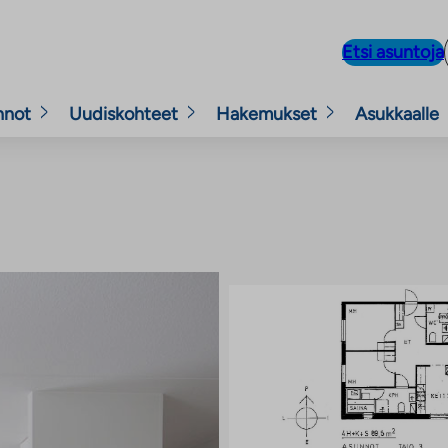
Etsi asuntoja
nnot
Uudiskohteet
Hakemukset
Asukkaalle