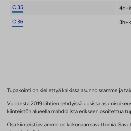
C 35
4h+k
C 36
3h+k
Tupakointi on kiellettyä kaikissa asunnoissamme ja talo
Vuodesta 2019 lähtien tehdyissä uusissa asumisoike
kiinteistön alueella mahdollista erikseen osoitettua
Osa kiinteistöistämme on kokonaan savuttomia. Savuttomu