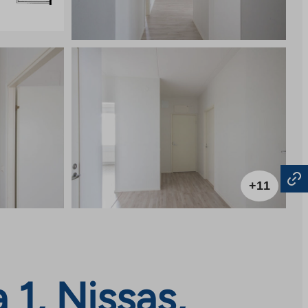
+11
 1, Nissas,