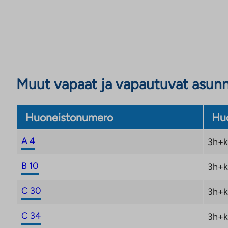
Muut vapaat ja vapautuvat asun
Huoneistonumero
Huo
A 4
3h+k
B 10
3h+k
C 30
3h+k
C 34
3h+k