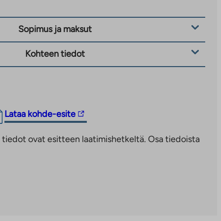
Sopimus ja maksut
Kohteen tiedot
Linkki
Lataa kohde-esite
vie
iedot ovat esitteen laatimishetkeltä. Osa tiedoista
ulkopuoliseen
palveluun.
Linkki
aukeaa
uuteen
välilehteen