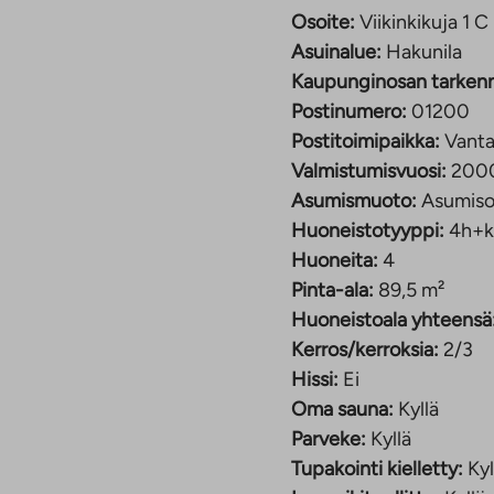
Osoite:
Viikinkikuja 1 
Asuinalue:
Hakunila
Kaupunginosan tarken
Postinumero:
01200
Postitoimipaikka:
Vant
Valmistumisvuosi:
200
Asumismuoto:
Asumiso
Huoneistotyyppi:
4h+k
Huoneita:
4
Pinta-ala:
89,5 m²
Huoneistoala yhteensä
Kerros/kerroksia:
2/3
Hissi:
Ei
Oma sauna:
Kyllä
Parveke:
Kyllä
Tupakointi kielletty:
Kyl