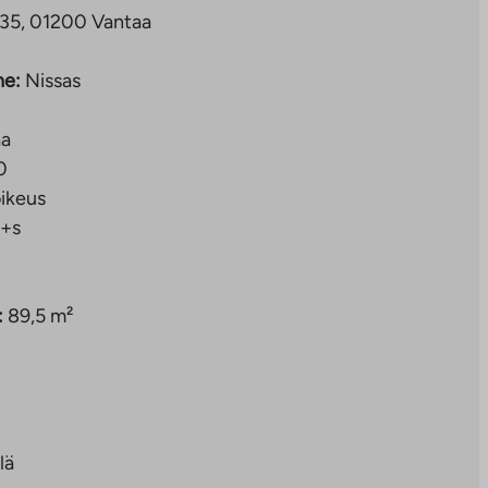
C 35, 01200 Vantaa
ne:
Nissas
aa
0
ikeus
+s
:
89,5 m²
lä