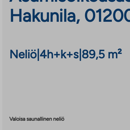
Hakunila, 0120
Neliö
|
4h+k+s
|
89,5 m²
Valoisa saunallinen neliö