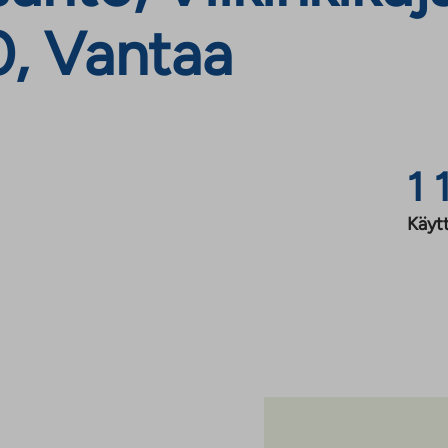
0, Vantaa
1 
Käyt