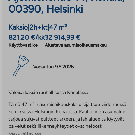
00390, Helsinki
Kaksio
|
2h+kt
|
47 m²
821,20 €/kk
32 914,99 €
Käyttövastike
Alustava asumisoikeusmaksu
Vapautuu 9.8.2026
Valoisa kaksio rauhallisessa Konalassa
Tämä 47 m²:n asumisoikeuskaksio sijaitsee viidennessä
kerroksessa Helsingin Konalassa. Rauhallinen asuinalue
tarjoaa sujuvat puitteet arkeen, ja lähialueelta löytyvät
palvelut sekä liikenneyhteydet ovat helposti
saavutettavissa.