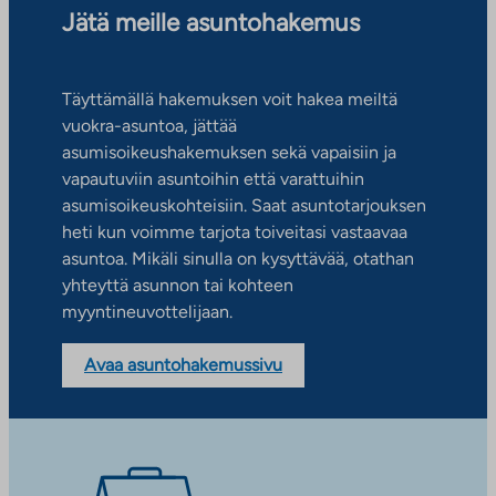
Jätä meille asuntohakemus
Täyttämällä hakemuksen voit hakea meiltä
vuokra-asuntoa, jättää
asumisoikeushakemuksen sekä vapaisiin ja
vapautuviin asuntoihin että varattuihin
asumisoikeuskohteisiin. Saat asuntotarjouksen
heti kun voimme tarjota toiveitasi vastaavaa
asuntoa. Mikäli sinulla on kysyttävää, otathan
yhteyttä asunnon tai kohteen
myyntineuvottelijaan.
Avaa asuntohakemussivu