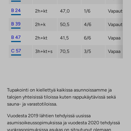
B 24
2h+kt
47,0
1/6
Vapautuma
B 39
2h+k
50,5
4/6
Vapautuma
B 47
2h+kt
41,5
6/6
Vapaa
C 57
3h+kt+s
70,5
3/5
Vapaa
Tupakointi on kiellettyä kaikissa asunnoissamme ja
talojen yhteisissä tiloissa kuten rappukäytävissä sekä
sauna- ja varastotiloissa.
Vuodesta 2019 lähtien tehdyissä uusissa
asumisoikeussopimuksissa ja vuodesta 2020 tehdyissä
vuokrasopimuksissa asukas on sitoutunut olemaan