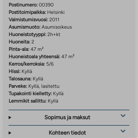
Postinumero:
00390
Postitoimipaikka:
Helsinki
Valmistumisvuosi:
2011
Asumismuoto:
Asumisoikeus
Huoneistotyyppi:
2h+kt
Huoneita:
2
Pinta-ala:
47 m²
Huoneistoala yhteensä:
47 m²
Kerros/kerroksia:
5/6
Hissi:
Kyllä
Talosauna:
Kyllä
Parveke:
Kyllä, lasitettu
Tupakointi kielletty:
Kyllä
Lemmikit sallittu:
Kyllä
Sopimus ja maksut
Kohteen tiedot