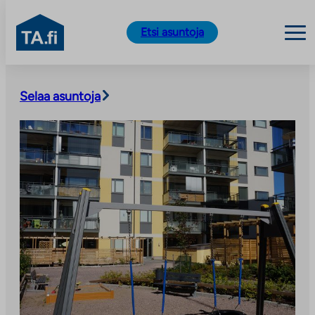
TA.fi
Etsi asuntoja
Siirry
sisältöön
Selaa asuntoja