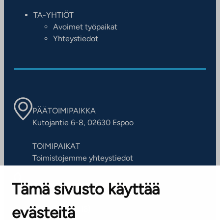
TA-YHTIÖT
Avoimet työpaikat
Yhteystiedot
PÄÄTOIMIPAIKKA
Kutojantie 6-8, 02630 Espoo
TOIMIPAIKAT
Toimistojemme yhteystiedot
Tämä sivusto käyttää
ASIAKASPALVELUKESKUS
Puh. 045 7734 3777
evästeitä
(arkisin klo 8-16)