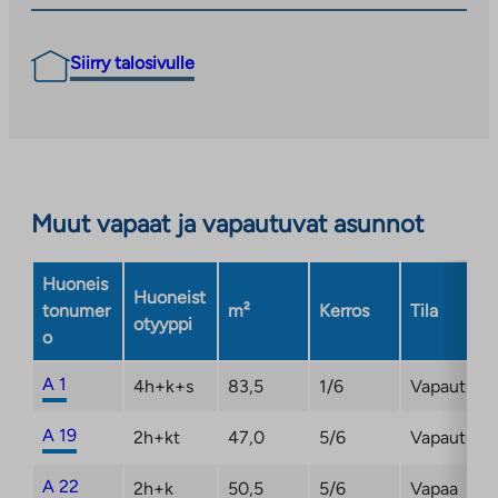
Siirry talosivulle
Muut vapaat ja vapautuvat asunnot
Huoneis
Huoneist
tonumer
m²
Kerros
Tila
otyyppi
o
A 1
4h+k+s
83,5
1/6
Vapautuma
A 19
2h+kt
47,0
5/6
Vapautuma
A 22
2h+k
50,5
5/6
Vapaa