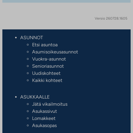
Versio 260728.1605
ASUNNOT
Etsi asuntoa
Asumisoikeusasunnot
Vuokra-asunnot
Senioriasunnot
Uudiskohteet
Kaikki kohteet
ASUKKAALLE
Jätä vikailmoitus
Asukassivut
Lomakkeet
Asukasopas