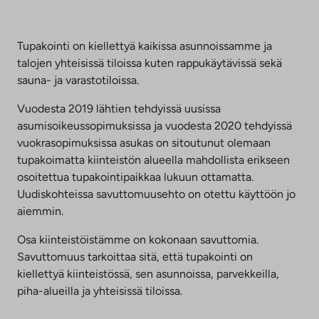
Tupakointi on kiellettyä kaikissa asunnoissamme ja
talojen yhteisissä tiloissa kuten rappukäytävissä sekä
sauna- ja varastotiloissa.
Vuodesta 2019 lähtien tehdyissä uusissa
asumisoikeussopimuksissa ja vuodesta 2020 tehdyissä
vuokrasopimuksissa asukas on sitoutunut olemaan
tupakoimatta kiinteistön alueella mahdollista erikseen
osoitettua tupakointipaikkaa lukuun ottamatta.
Uudiskohteissa savuttomuusehto on otettu käyttöön jo
aiemmin.
Osa kiinteistöistämme on kokonaan savuttomia.
Savuttomuus tarkoittaa sitä, että tupakointi on
kiellettyä kiinteistössä, sen asunnoissa, parvekkeilla,
piha-alueilla ja yhteisissä tiloissa.