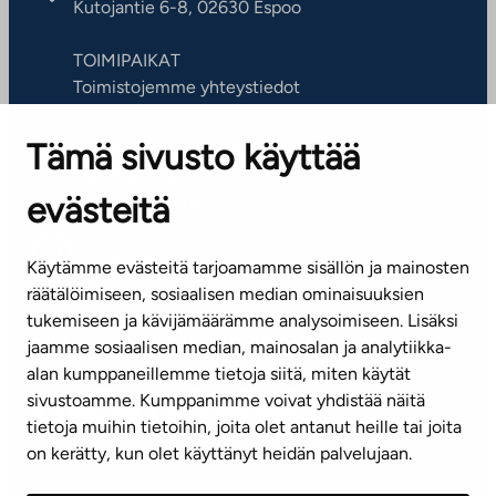
Kutojantie 6-8, 02630 Espoo
TOIMIPAIKAT
Toimistojemme yhteystiedot
Tämä sivusto käyttää
ASIAKASPALVELUKESKUS
Puh. 045 7734 3777
evästeitä
(arkisin klo 8-16)
info@ta.fi
Käytämme evästeitä tarjoamamme sisällön ja mainosten
räätälöimiseen, sosiaalisen median ominaisuuksien
tukemiseen ja kävijämäärämme analysoimiseen. Lisäksi
jaamme sosiaalisen median, mainosalan ja analytiikka-
Tilaa uutiskirje
alan kumppaneillemme tietoja siitä, miten käytät
sivustoamme. Kumppanimme voivat yhdistää näitä
Mediapankki
tietoja muihin tietoihin, joita olet antanut heille tai joita
on kerätty, kun olet käyttänyt heidän palvelujaan.