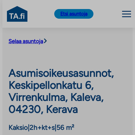
TA.fi
Etsi asuntoja
Siirry
sisältöön
Selaa asuntoja
Asumisoikeusasunnot,
Keskipellonkatu 6,
Virrenkulma, Kaleva,
04230, Kerava
Kaksio
|
2h+kt+s
|
56 m²