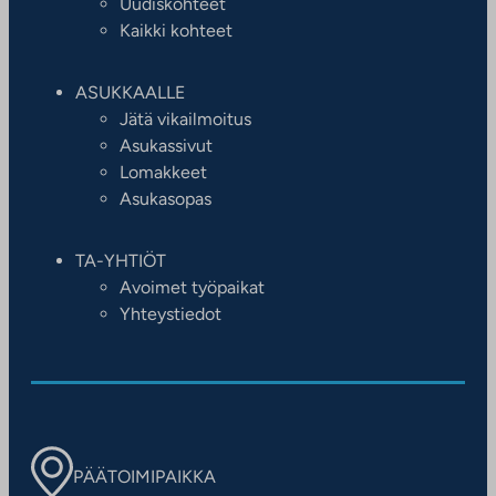
Uudiskohteet
Kaikki kohteet
ASUKKAALLE
Jätä vikailmoitus
Asukassivut
Lomakkeet
Asukasopas
TA-YHTIÖT
Avoimet työpaikat
Yhteystiedot
PÄÄTOIMIPAIKKA