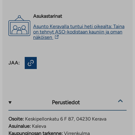
Asukastarinat
Asunto Keravalla tuntui heti oikealta: Taina
on tehnyt ASO-kodistaan kauniin ja oman
Linkki
näköisen
vie
ulkopuoliseen
palveluun.
Linkki
JAA:
aukeaa
uuteen
välilehteen
Perustiedot
Osoite:
Keskipellonkatu 6 F 87, 04230 Kerava
Asuinalue:
Kaleva
Kaupunginosan tarkenne:
Virrenkulma