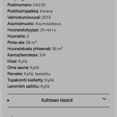
Postinumero:
04230
Postitoimipaikka:
Kerava
Valmistumisvuosi:
2012
Asumismuoto:
Asumisoikeus
Huoneistotyyppi:
2h+kt+s
Huoneita:
2
Pinta-ala:
56 m²
Huoneistoala yhteensä:
56 m²
Kerros/kerroksia:
3/4
Hissi:
Kyllä
Oma sauna:
Kyllä
Parveke:
Kyllä, lasitettu
Tupakointi kielletty:
Kyllä
Lemmikit sallittu:
Kyllä
Kohteen tiedot