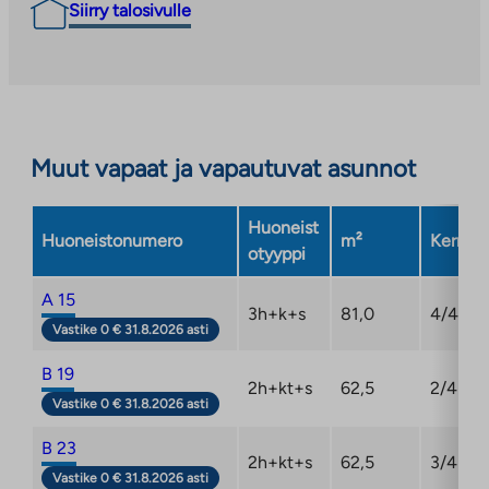
Siirry talosivulle
Muut vapaat ja vapautuvat asunnot
Huoneist
Huoneistonumero
m²
Kerros
otyyppi
A 15
3h+k+s
81,0
4/4
Vastike 0 € 31.8.2026 asti
B 19
2h+kt+s
62,5
2/4
Vastike 0 € 31.8.2026 asti
B 23
2h+kt+s
62,5
3/4
Vastike 0 € 31.8.2026 asti