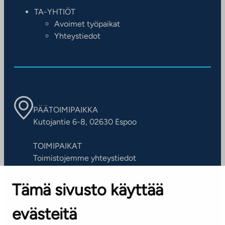
TA-YHTIÖT
Avoimet työpaikat
Yhteystiedot
PÄÄTOIMIPAIKKA
Kutojantie 6-8, 02630 Espoo
TOIMIPAIKAT
Toimistojemme yhteystiedot
Tämä sivusto käyttää
ASIAKASPALVELUKESKUS
Puh. 045 7734 3777
evästeitä
(arkisin klo 8-16)