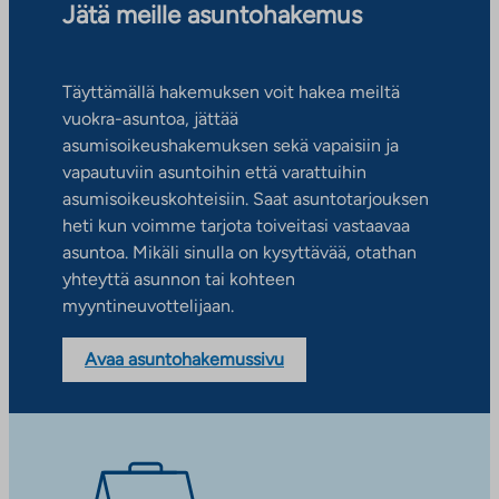
Jätä meille asuntohakemus
Täyttämällä hakemuksen voit hakea meiltä
vuokra-asuntoa, jättää
asumisoikeushakemuksen sekä vapaisiin ja
vapautuviin asuntoihin että varattuihin
asumisoikeuskohteisiin. Saat asuntotarjouksen
heti kun voimme tarjota toiveitasi vastaavaa
asuntoa. Mikäli sinulla on kysyttävää, otathan
yhteyttä asunnon tai kohteen
myyntineuvottelijaan.
Avaa asuntohakemussivu