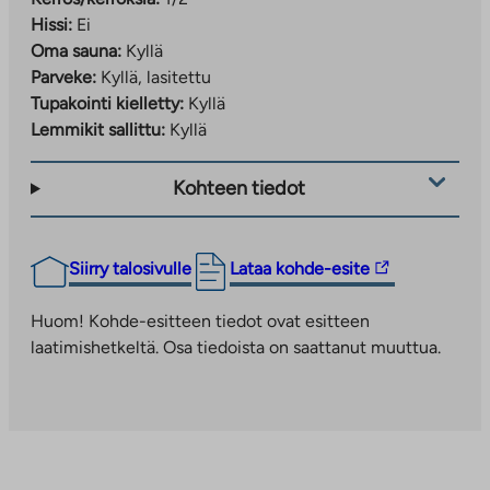
Hissi:
Ei
Oma sauna:
Kyllä
Parveke:
Kyllä, lasitettu
Tupakointi kielletty:
Kyllä
Lemmikit sallittu:
Kyllä
Kohteen tiedot
Linkki
Siirry talosivulle
Lataa kohde-esite
vie
ulkopuoliseen
Huom! Kohde-esitteen tiedot ovat esitteen
palveluun.
laatimishetkeltä. Osa tiedoista on saattanut muuttua.
Linkki
aukeaa
uuteen
välilehteen