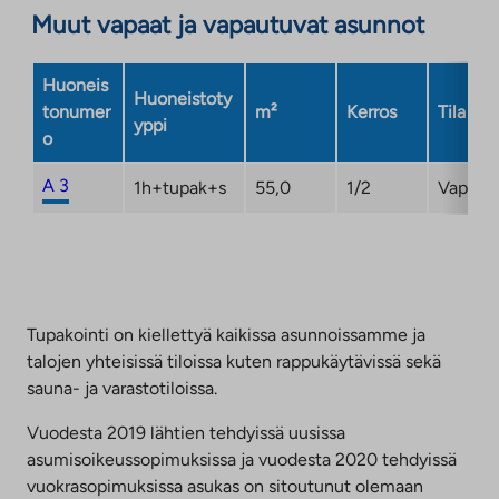
Muut vapaat ja vapautuvat asunnot
Huoneis
Huoneistoty
tonumer
m²
Kerros
Tila
yppi
o
A 3
1h+tupak+s
55,0
1/2
Vapaa
Tupakointi on kiellettyä kaikissa asunnoissamme ja
talojen yhteisissä tiloissa kuten rappukäytävissä sekä
sauna- ja varastotiloissa.
Vuodesta 2019 lähtien tehdyissä uusissa
asumisoikeussopimuksissa ja vuodesta 2020 tehdyissä
vuokrasopimuksissa asukas on sitoutunut olemaan