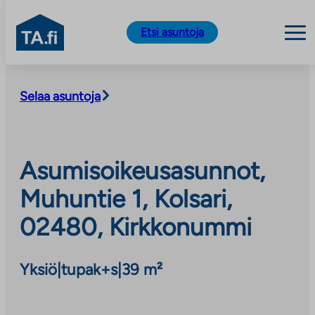
TA.fi
Etsi asuntoja
Siirry
sisältöön
Selaa asuntoja
Asumisoikeusasunnot,
Muhuntie 1, Kolsari,
02480, Kirkkonummi
Yksiö
|
tupak+s
|
39 m²