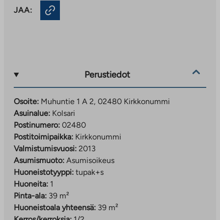
JAA:
Perustiedot
Osoite:
Muhuntie 1 A 2, 02480 Kirkkonummi
Asuinalue:
Kolsari
Postinumero:
02480
Postitoimipaikka:
Kirkkonummi
Valmistumisvuosi:
2013
Asumismuoto:
Asumisoikeus
Huoneistotyyppi:
tupak+s
Huoneita:
1
Pinta-ala:
39 m²
Huoneistoala yhteensä:
39 m²
Kerros/kerroksia:
1/2