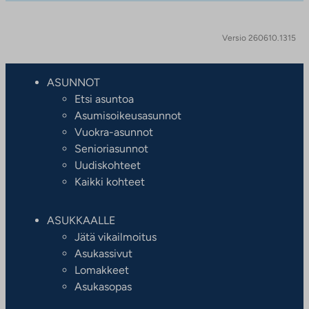
Versio 260610.1315
ASUNNOT
Etsi asuntoa
Asumisoikeusasunnot
Vuokra-asunnot
Senioriasunnot
Uudiskohteet
Kaikki kohteet
ASUKKAALLE
Jätä vikailmoitus
Asukassivut
Lomakkeet
Asukasopas