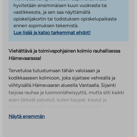
hyvitetään ensimmäisen kuun vuokrasta tai
vastikkeesta, ja sen saa näyttämällä
opiskelijakortin tai todistuksen opiskelupaikasta
ennen sopimuksen tekemistä.
Lue lisää ja katso tarkemmat ehdot!
Viehättävä ja toimivapohjainen kolmio rauhallisessa
Hämevaarassa!
Tervetuloa tutustumaan tähän valoisaan ja
kodikkaaseen kolmioon, joka sijaitsee vehreällä ja
viihtyisällä Hämevaaran alueella Vantaalla. Sijainti
tarjoaa rauhaa ja luonnonläheisyyttä, mutta silti kaikki
arjen tärkeät palvelut, kuten kaupat, koulut ja
liikenneyhteydet, löytyvät kätevästi läheltä.
Näytä enemmän
Asunnon erinomainen pohjaratkaisu hyödyntää neliöt
tehokkaasti – tilaa on juuri sopivasti asumiseen,
rentoutumiseen ja arjen pyörittämiseen. Avara