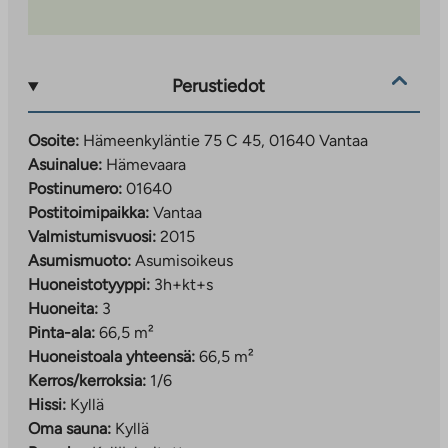
Perustiedot
Osoite:
Hämeenkyläntie 75 C 45, 01640 Vantaa
Asuinalue:
Hämevaara
Postinumero:
01640
Postitoimipaikka:
Vantaa
Valmistumisvuosi:
2015
Asumismuoto:
Asumisoikeus
Huoneistotyyppi:
3h+kt+s
Huoneita:
3
Pinta-ala:
66,5 m²
Huoneistoala yhteensä:
66,5 m²
Kerros/kerroksia:
1/6
Hissi:
Kyllä
Oma sauna:
Kyllä