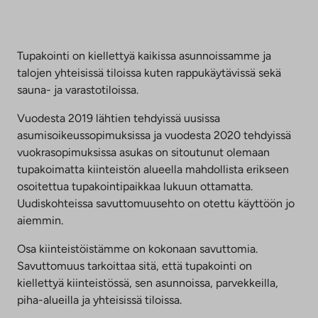
Tupakointi on kiellettyä kaikissa asunnoissamme ja
talojen yhteisissä tiloissa kuten rappukäytävissä sekä
sauna- ja varastotiloissa.
Vuodesta 2019 lähtien tehdyissä uusissa
asumisoikeussopimuksissa ja vuodesta 2020 tehdyissä
vuokrasopimuksissa asukas on sitoutunut olemaan
tupakoimatta kiinteistön alueella mahdollista erikseen
osoitettua tupakointipaikkaa lukuun ottamatta.
Uudiskohteissa savuttomuusehto on otettu käyttöön jo
aiemmin.
Osa kiinteistöistämme on kokonaan savuttomia.
Savuttomuus tarkoittaa sitä, että tupakointi on
kiellettyä kiinteistössä, sen asunnoissa, parvekkeilla,
piha-alueilla ja yhteisissä tiloissa.