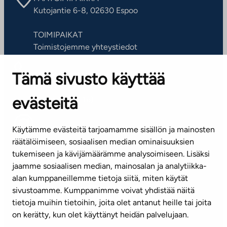
Kutojantie 6-8, 02630 Espoo
TOIMIPAIKAT
Toimistojemme yhteystiedot
Tämä sivusto käyttää
ASIAKASPALVELUKESKUS
Puh. 045 7734 3777
evästeitä
(arkisin klo 8-16)
info@ta.fi
Käytämme evästeitä tarjoamamme sisällön ja mainosten
räätälöimiseen, sosiaalisen median ominaisuuksien
tukemiseen ja kävijämäärämme analysoimiseen. Lisäksi
jaamme sosiaalisen median, mainosalan ja analytiikka-
Tilaa uutiskirje
alan kumppaneillemme tietoja siitä, miten käytät
sivustoamme. Kumppanimme voivat yhdistää näitä
Mediapankki
tietoja muihin tietoihin, joita olet antanut heille tai joita
on kerätty, kun olet käyttänyt heidän palvelujaan.