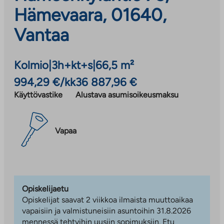
Hämevaara, 01640,
Vantaa
Kolmio
|
3h+kt+s
|
66,5 m²
994,29 €/kk
36 887,96 €
Käyttövastike
Alustava asumisoikeusmaksu
Vapaa
Opiskelijaetu
Opiskelijat saavat 2 viikkoa ilmaista muuttoaikaa
vapaisiin ja valmistuneisiin asuntoihin 31.8.2026
mennessä tehtyihin uusiin sopimuksiin. Etu