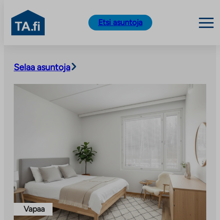
TA.fi
Etsi asuntoja
Siirry
sisältöön
Selaa asuntoja
Vapaa