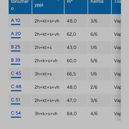
tonumer
m²
Kerros
Tila
yppi
o
A 10
2h+kt+s+vh
48,0
3/6
Vapaut
A 20
2h+kt+s+vh
62,0
6/6
Vapaut
B 25
2h+kt+s
43,0
1/6
Vapaa
B 39
2h+k+s+vh
60,0
5/6
Vapaa
C 45
3h+kt+s
66,5
1/6
Vapaa
C 48
2h+kt+s+vh
48,0
2/6
Vapaa
C 51
2h+kt+s+vh
47,0
3/6
Vapaa
C 54
3h+k+s+vh
84,0
4/6
Vapaa