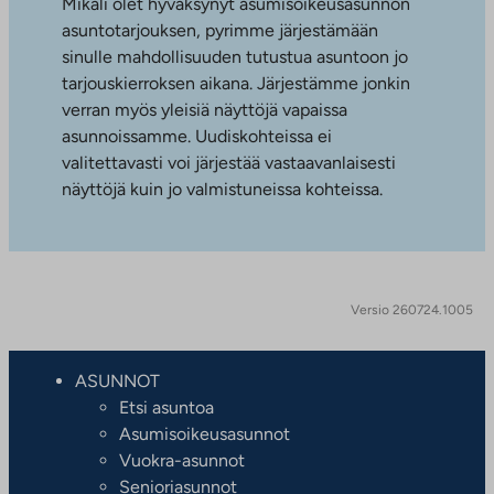
Mikäli olet hyväksynyt asumisoikeusasunnon
asuntotarjouksen, pyrimme järjestämään
sinulle mahdollisuuden tutustua asuntoon jo
tarjouskierroksen aikana. Järjestämme jonkin
verran myös yleisiä näyttöjä vapaissa
asunnoissamme. Uudiskohteissa ei
valitettavasti voi järjestää vastaavanlaisesti
näyttöjä kuin jo valmistuneissa kohteissa.
Versio 260724.1005
ASUNNOT
Etsi asuntoa
Asumisoikeusasunnot
Vuokra-asunnot
Senioriasunnot