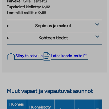
Parveke:
Kyllä, lasitettu
Tupakointi kielletty:
Kyllä
Lemmikit sallittu:
Kyllä
Sopimus ja maksut
Kohteen tiedot
Linkki
Siirry talosivulle
Lataa kohde-esite
vie
ulkopuoliseen
palveluun.
Linkki
aukeaa
Muut vapaat ja vapautuvat asunnot
uuteen
välilehteen
Huoneis
Huoneistoty