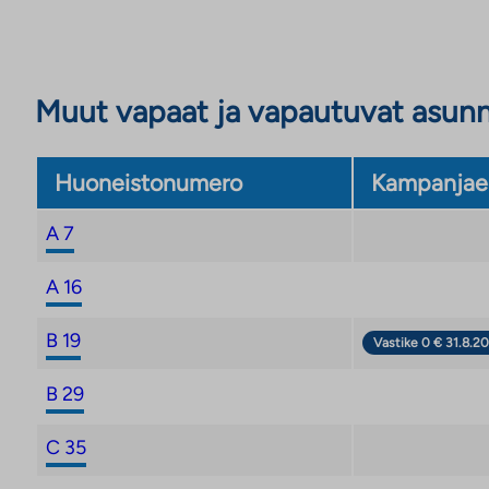
Muut vapaat ja vapautuvat asun
Huoneistonumero
Kampanjae
A 7
A 16
B 19
Vastike 0 € 31.8.20
B 29
C 35