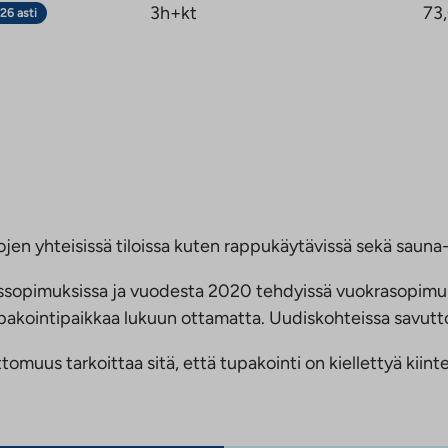
3h+kt
73
26 asti
jen yhteisissä tiloissa kuten rappukäytävissä sekä sauna- 
ussopimuksissa ja vuodesta 2020 tehdyissä vuokrasopimu
 tupakointipaikkaa lukuun ottamatta. Uudiskohteissa savu
us tarkoittaa sitä, että tupakointi on kiellettyä kiinteis