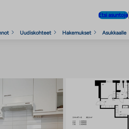
Etsi asuntoja
nnot
Uudiskohteet
Hakemukset
Asukkaalle