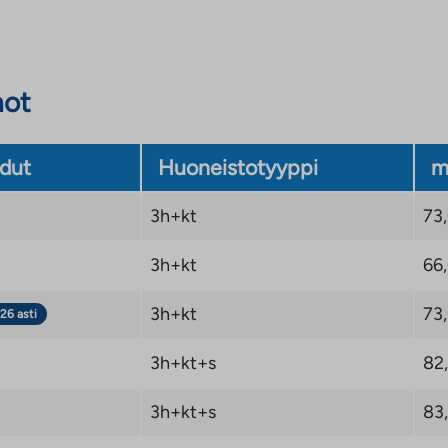
not
dut
Huoneistotyyppi
m
3h+kt
73
3h+kt
66
3h+kt
73
26 asti
3h+kt+s
82
3h+kt+s
83