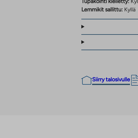
Tupakointi kielletty:
Kyl
Lemmikit sallittu:
Kyllä
Siirry talosivulle