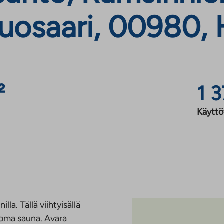
uosaari, 00980, H
²
1 
Käyttö
lla. Tällä viihtyisällä
a oma sauna. Avara