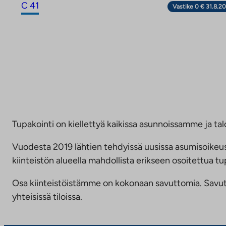
C 41
Vastike 0 € 31.8.20
Tupakointi on kiellettyä kaikissa asunnoissamme ja talo
Vuodesta 2019 lähtien tehdyissä uusissa asumisoike
kiinteistön alueella mahdollista erikseen osoitettua
Osa kiinteistöistämme on kokonaan savuttomia. Savuttomu
yhteisissä tiloissa.