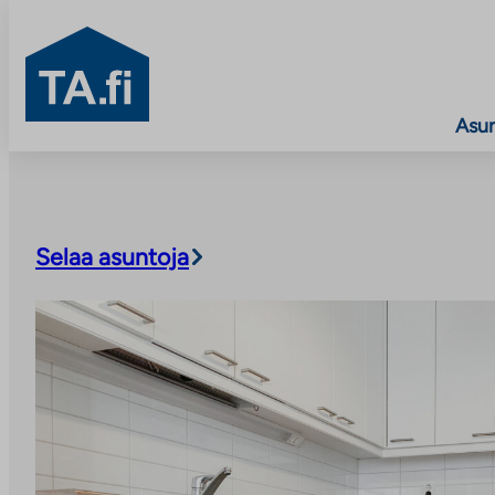
TA.fi
Asu
Siirry
sisältöön
Selaa asuntoja