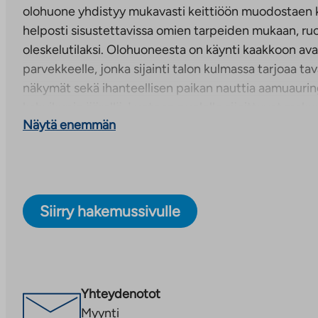
olohuone yhdistyy mukavasti keittiöön muodostaen 
helposti sisustettavissa omien tarpeiden mukaan, ruo
oleskelutilaksi. Olohuoneesta on käynti kaakkoon avau
parvekkeelle, jonka sijainti talon kulmassa tarjoaa ta
näkymät sekä ihanteellisen paikan nauttia aamuauri
kahvikupin äärellä. Luoteen puolelle sijoittuvat ma
Näytä enemmän
asuntoon miellyttävää viileyttä ja rauhallista tunnelm
Huoneistokuvat ovat vastaavanlaisen asunnon kuvia.
Viihtyisä asumisoikeuskohde Vuosaaressa
Siirry hakemussivulle
Ramsinniementie 14 on vuonna 2015 valmistunut as
Vuosaaressa. Kolmessa hissillisessä kerrostalossa on k
asuntoa. Jokaisessa talossa on autohalli sekä talosau
vilvoitteluparvekkeineen. A-talosta löytyy tilava pes
Yhteydenotot
kaikkien asukkaiden käyttöön. Suurimmissa kolmiois
Myynti