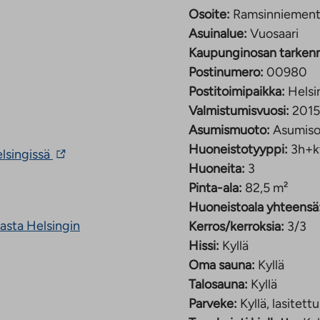
illä n. 1,2 kilometrin
Osoite:
Ramsinniementi
on yhteys Rastilan
Asuinalue:
Vuosaari
bussi. Lähimmälle
Kaupunginosan tarken
kävelymatkan päässä on
Postinumero:
00980
ualue.
Postitoimipaikka:
Helsi
Valmistumisvuosi:
2015
Asumismuoto:
Asumiso
Huoneistotyyppi:
3h+k
Linkki
lsingissä
vie
Huoneita:
3
ulkopuoliseen
Pinta-ala:
82,5 m²
palveluun.
Huoneistoala yhteensä
Linkki
aukeaa
hasta Helsingin
Kerros/kerroksia:
3/3
uuteen
Hissi:
Kyllä
välilehteen
Oma sauna:
Kyllä
Talosauna:
Kyllä
Parveke:
Kyllä, lasitettu