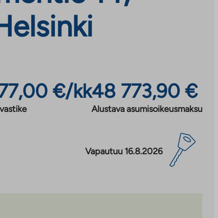
elsinki
377,00 €/kk
48 773,90 €
vastike
Alustava asumisoikeusmaksu
Vapautuu 16.8.2026