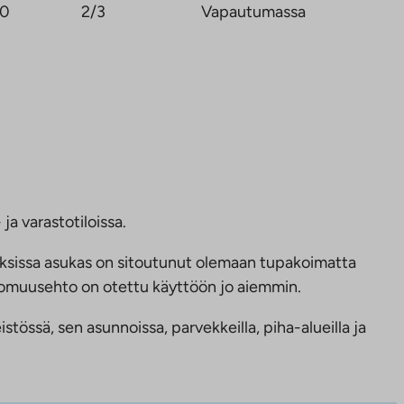
,0
2/3
Vapautumassa
ja varastotiloissa.
ksissa asukas on sitoutunut olemaan tupakoimatta
ttomuusehto on otettu käyttöön jo aiemmin.
tössä, sen asunnoissa, parvekkeilla, piha-alueilla ja