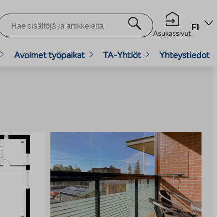
FI
Asukassivut
Avoimet työpaikat
TA-Yhtiöt
Yhteystiedot