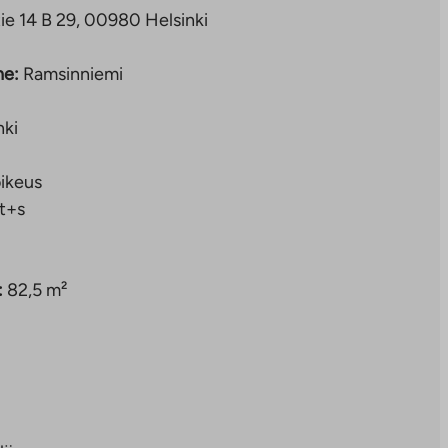
e 14 B 29, 00980 Helsinki
ne:
Ramsinniemi
nki
ikeus
t+s
:
82,5 m²