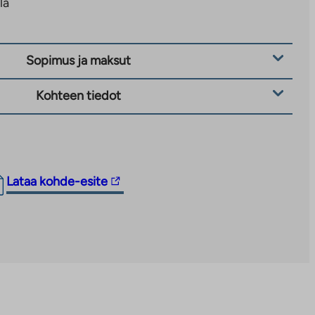
lä
Sopimus ja maksut
Kohteen tiedot
Linkki
Lataa kohde-esite
vie
ulkopuoliseen
palveluun.
Linkki
aukeaa
uuteen
välilehteen