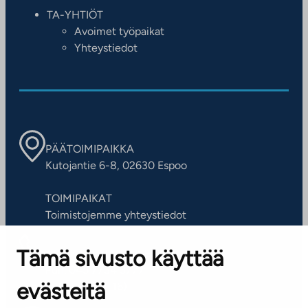
TA-YHTIÖT
Avoimet työpaikat
Yhteystiedot
PÄÄTOIMIPAIKKA
Kutojantie 6-8, 02630 Espoo
TOIMIPAIKAT
Toimistojemme yhteystiedot
Tämä sivusto käyttää
ASIAKASPALVELUKESKUS
Puh. 045 7734 3777
evästeitä
(arkisin klo 8-16)