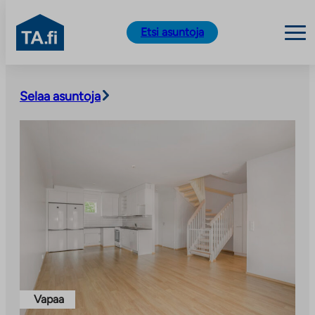
TA.fi
Etsi asuntoja
Siirry
sisältöön
Selaa asuntoja
Vapaa