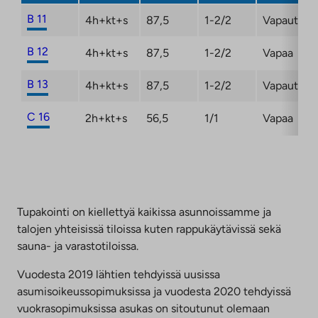
B 11
4h+kt+s
87,5
1-2/2
Vapautuma
B 12
4h+kt+s
87,5
1-2/2
Vapaa
B 13
4h+kt+s
87,5
1-2/2
Vapautuma
C 16
2h+kt+s
56,5
1/1
Vapaa
Tupakointi on kiellettyä kaikissa asunnoissamme ja
talojen yhteisissä tiloissa kuten rappukäytävissä sekä
sauna- ja varastotiloissa.
Vuodesta 2019 lähtien tehdyissä uusissa
asumisoikeussopimuksissa ja vuodesta 2020 tehdyissä
vuokrasopimuksissa asukas on sitoutunut olemaan