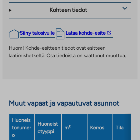
Kohteen tiedot
Linkki
Siirry talosivulle
Lataa kohde-esite
vie
ulkopuoliseen
Huom! Kohde-esitteen tiedot ovat esitteen
palveluun.
laatimishetkeltä. Osa tiedoista on saattanut muuttua.
Linkki
aukeaa
uuteen
välilehteen
Muut vapaat ja vapautuvat asunnot
Huoneis
Huoneist
tonumer
m²
Kerros
Tila
otyyppi
o