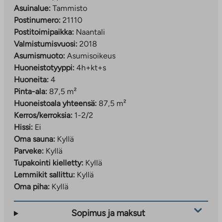
Asuinalue:
Tammisto
Postinumero:
21110
Postitoimipaikka:
Naantali
Valmistumisvuosi:
2018
Asumismuoto:
Asumisoikeus
Huoneistotyyppi:
4h+kt+s
Huoneita:
4
Pinta-ala:
87,5 m²
Huoneistoala yhteensä:
87,5 m²
Kerros/kerroksia:
1-2/2
Hissi:
Ei
Oma sauna:
Kyllä
Parveke:
Kyllä
Tupakointi kielletty:
Kyllä
Lemmikit sallittu:
Kyllä
Oma piha:
Kyllä
Sopimus ja maksut