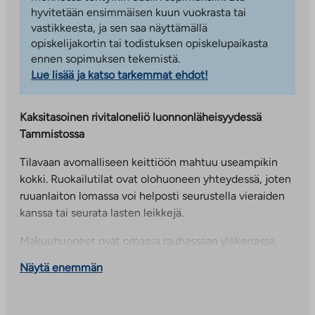
hyvitetään ensimmäisen kuun vuokrasta tai
vastikkeesta, ja sen saa näyttämällä
opiskelijakortin tai todistuksen opiskelupaikasta
ennen sopimuksen tekemistä.
Lue lisää ja katso tarkemmat ehdot!
Kaksitasoinen rivitaloneliö luonnonläheisyydessä
Tammistossa
Tilavaan avomalliseen keittiöön mahtuu useampikin
kokki. Ruokailutilat ovat olohuoneen yhteydessä, joten
ruuanlaiton lomassa voi helposti seurustella vieraiden
kanssa tai seurata lasten leikkejä.
Makuuhuoneet ovat omassa rauhassaan yläkerrassa,
kaappitilaa löytyy jokaisesta huoneesta ja
Näytä enemmän
asumismukavuutta lisää myös oma parveke.
Alakerrassa erillinen, tilava vaatehuone. Oman saunan
lämmöstä nautit juuri silloin kuin sinulle sopii!