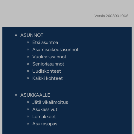
Versio 260803.1006
ASUNNOT
Etsi asuntoa
Asumisoikeusasunnot
Vuokra-asunnot
Senioriasunnot
Uudiskohteet
Kaikki kohteet
ASUKKAALLE
Jätä vikailmoitus
Asukassivut
Lomakkeet
Asukasopas