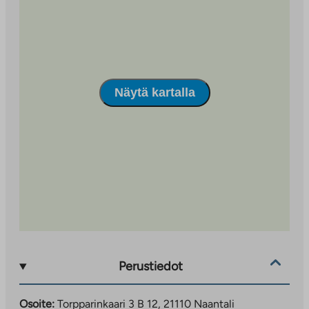
Alueella on päiväkoti ja alakoulu. Naantalin keskustaan
matkaa on noin neljä kilometriä ja Turkuun noin 13
kilometriä.
Näytä kartalla
Perustiedot
Osoite:
Torpparinkaari 3 B 12, 21110 Naantali