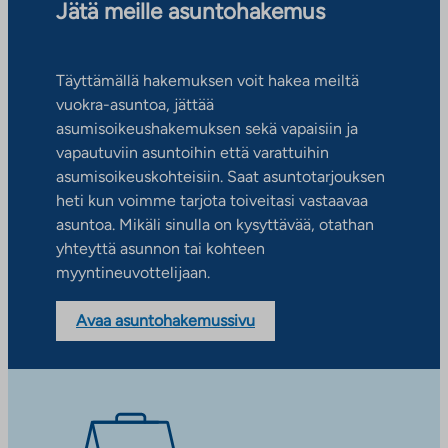
Jätä meille asuntohakemus
Täyttämällä hakemuksen voit hakea meiltä
vuokra-asuntoa, jättää
asumisoikeushakemuksen sekä vapaisiin ja
vapautuviin asuntoihin että varattuihin
asumisoikeuskohteisiin. Saat asuntotarjouksen
heti kun voimme tarjota toiveitasi vastaavaa
asuntoa. Mikäli sinulla on kysyttävää, otathan
yhteyttä asunnon tai kohteen
myyntineuvottelijaan.
Avaa asuntohakemussivu