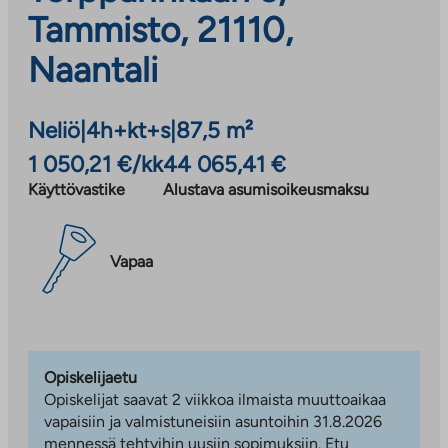
Tammisto, 21110,
Naantali
Neliö
|
4h+kt+s
|
87,5 m²
1 050,21 €/kk
44 065,41 €
Käyttövastike
Alustava asumisoikeusmaksu
Vapaa
Opiskelijaetu
Opiskelijat saavat 2 viikkoa ilmaista muuttoaikaa
vapaisiin ja valmistuneisiin asuntoihin 31.8.2026
mennessä tehtyihin uusiin sopimuksiin. Etu