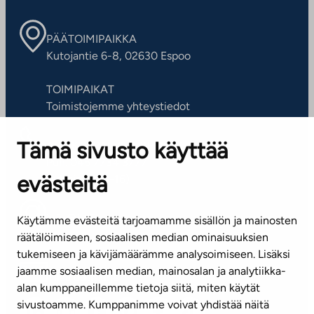
PÄÄTOIMIPAIKKA
Kutojantie 6-8, 02630 Espoo
TOIMIPAIKAT
Toimistojemme yhteystiedot
Tämä sivusto käyttää
ASIAKASPALVELUKESKUS
Puh. 045 7734 3777
evästeitä
(arkisin klo 8-16)
info@ta.fi
Käytämme evästeitä tarjoamamme sisällön ja mainosten
räätälöimiseen, sosiaalisen median ominaisuuksien
tukemiseen ja kävijämäärämme analysoimiseen. Lisäksi
jaamme sosiaalisen median, mainosalan ja analytiikka-
Tilaa uutiskirje
alan kumppaneillemme tietoja siitä, miten käytät
sivustoamme. Kumppanimme voivat yhdistää näitä