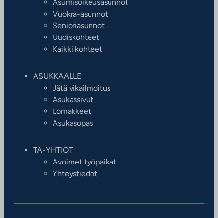
Asumisoikeusasunnot
Vuokra-asunnot
Senioriasunnot
Uudiskohteet
Kaikki kohteet
ASUKKAALLE
Jätä vikailmoitus
Asukassivut
Lomakkeet
Asukasopas
TA-YHTIÖT
Avoimet työpaikat
Yhteystiedot