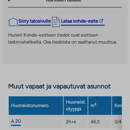
Linkki
Siirry talosivulle
Lataa kohde-esite
vie
ulkopuoliseen
Huom! Kohde-esitteen tiedot ovat esitteen
palveluun.
laatimishetkeltä. Osa tiedoista on saattanut muuttua.
Linkki
aukeaa
uuteen
välilehteen
Muut vapaat ja vapautuvat asunnot
Huoneist
Huoneistonumero
m²
Kerros
otyyppi
A 20
2h+k
46,5
3/4