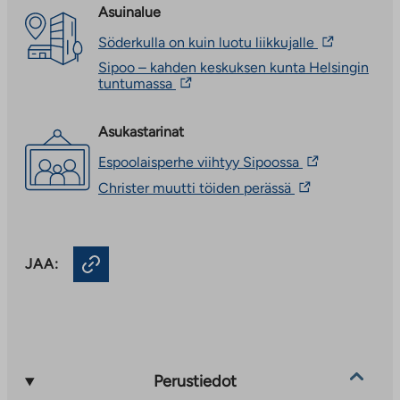
Asuinalue
Linkki
Söderkulla on kuin luotu liikkujalle
vie
Sipoo – kahden keskuksen kunta Helsingin
ulkopuolisee
Linkki
tuntumassa
palveluun.
vie
Linkki
ulkopuoliseen
aukeaa
palveluun.
Asukastarinat
uuteen
Linkki
välilehteen
Linkki
Espoolaisperhe viihtyy Sipoossa
aukeaa
vie
uuteen
Linkki
Christer muutti töiden perässä
ulkopuoliseen
välilehteen
vie
palveluun.
ulkopuoliseen
Linkki
palveluun.
aukeaa
Linkki
uuteen
JAA:
aukeaa
välilehteen
uuteen
välilehteen
Perustiedot