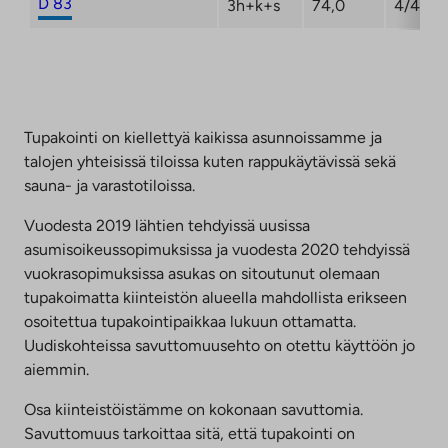
D 83
3h+k+s
74,0
4/4
Tupakointi on kiellettyä kaikissa asunnoissamme ja
talojen yhteisissä tiloissa kuten rappukäytävissä sekä
sauna- ja varastotiloissa.
Vuodesta 2019 lähtien tehdyissä uusissa
asumisoikeussopimuksissa ja vuodesta 2020 tehdyissä
vuokrasopimuksissa asukas on sitoutunut olemaan
tupakoimatta kiinteistön alueella mahdollista erikseen
osoitettua tupakointipaikkaa lukuun ottamatta.
Uudiskohteissa savuttomuusehto on otettu käyttöön jo
aiemmin.
Osa kiinteistöistämme on kokonaan savuttomia.
Savuttomuus tarkoittaa sitä, että tupakointi on