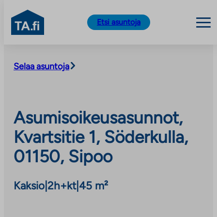
TA.fi
Etsi asuntoja
Siirry
sisältöön
Selaa asuntoja
Asumisoikeusasunnot,
Kvartsitie 1, Söderkulla,
01150, Sipoo
Kaksio
|
2h+kt
|
45 m²