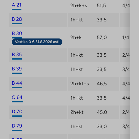
A 21
2h+k+s
51,5
4/4
B 28
1h+kt
33,5
B 30
2h+k
57,0
1/4
Vastike 0 € 31.8.2026 asti
B 35
1h+kt
33,5
2/4
B 39
1h+kt
33,5
3/4
B 44
2h+kt+s
46,5
4/4
C 64
1h+kt
33,5
4/4
D 70
2h+kt
45,0
2/4
D 79
1h+kt
33,0
3/4