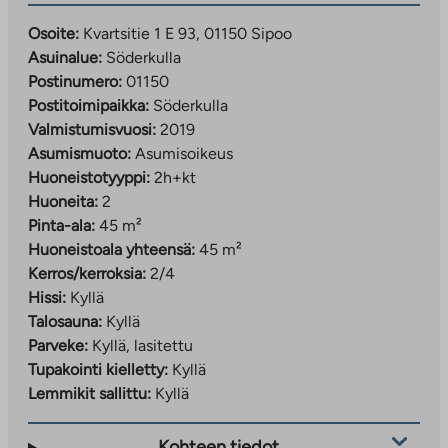
Osoite:
Kvartsitie 1 E 93, 01150 Sipoo
Asuinalue:
Söderkulla
Postinumero:
01150
Postitoimipaikka:
Söderkulla
Valmistumisvuosi:
2019
Asumismuoto:
Asumisoikeus
Huoneistotyyppi:
2h+kt
Huoneita:
2
Pinta-ala:
45 m²
Huoneistoala yhteensä:
45 m²
Kerros/kerroksia:
2/4
Hissi:
Kyllä
Talosauna:
Kyllä
Parveke:
Kyllä, lasitettu
Tupakointi kielletty:
Kyllä
Lemmikit sallittu:
Kyllä
Kohteen tiedot