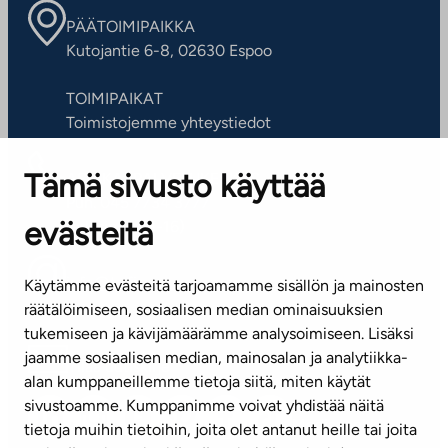
PÄÄTOIMIPAIKKA
Kutojantie 6-8, 02630 Espoo
TOIMIPAIKAT
Toimistojemme yhteystiedot
Tämä sivusto käyttää
ASIAKASPALVELUKESKUS
Puh. 045 7734 3777
evästeitä
(arkisin klo 8-16)
info@ta.fi
Käytämme evästeitä tarjoamamme sisällön ja mainosten
räätälöimiseen, sosiaalisen median ominaisuuksien
tukemiseen ja kävijämäärämme analysoimiseen. Lisäksi
jaamme sosiaalisen median, mainosalan ja analytiikka-
Tilaa uutiskirje
alan kumppaneillemme tietoja siitä, miten käytät
sivustoamme. Kumppanimme voivat yhdistää näitä
Mediapankki
tietoja muihin tietoihin, joita olet antanut heille tai joita