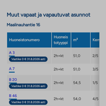
välilehteen
Muut vapaat ja vapautuvat asunnot
Maalinauhantie 16
Huoneis
Huoneistonumero
m²
Kerros
totyyppi
A 3
2h+kt
51,0
2/5
Vastike 0 € 31.8.2026 asti
A 7
2h+kt
51,0
3/5
B 20
2h+kt
54,5
1/5
Vastike 0 € 31.8.2026 asti
B 46
2h+kt
54,0
4/5
Vastike 0 € 31.8.2026 asti