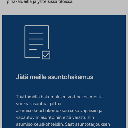
piha-alueilla ja yhteisissä tiloissa.
Jätä meille asuntohakemus
Täyttämällä hakemuksen voit hakea meiltä
vuokra-asuntoa, jättää
asumisoikeushakemuksen sekä vapaisiin ja
vapautuviin asuntoihin että varattuihin
asumisoikeuskohteisiin. Saat asuntotarjouksen