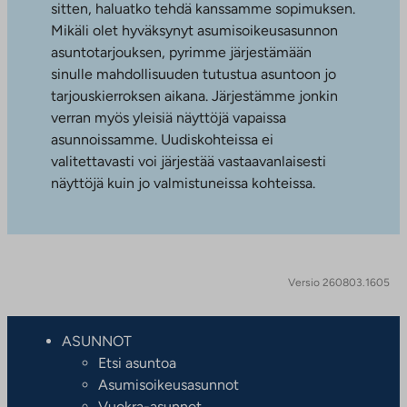
sitten, haluatko tehdä kanssamme sopimuksen.
Mikäli olet hyväksynyt asumisoikeusasunnon
asuntotarjouksen, pyrimme järjestämään
sinulle mahdollisuuden tutustua asuntoon jo
tarjouskierroksen aikana. Järjestämme jonkin
verran myös yleisiä näyttöjä vapaissa
asunnoissamme. Uudiskohteissa ei
valitettavasti voi järjestää vastaavanlaisesti
näyttöjä kuin jo valmistuneissa kohteissa.
Versio 260803.1605
ASUNNOT
Etsi asuntoa
Asumisoikeusasunnot
Vuokra-asunnot