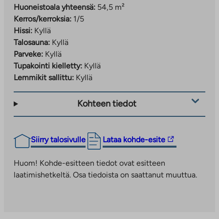
Huoneistoala yhteensä:
54,5 m²
Kerros/kerroksia:
1/5
Hissi:
Kyllä
Talosauna:
Kyllä
Parveke:
Kyllä
Tupakointi kielletty:
Kyllä
Lemmikit sallittu:
Kyllä
Kohteen tiedot
Linkki
Siirry talosivulle
Lataa kohde-esite
vie
ulkopuoliseen
Huom! Kohde-esitteen tiedot ovat esitteen
palveluun.
laatimishetkeltä. Osa tiedoista on saattanut muuttua.
Linkki
aukeaa
uuteen