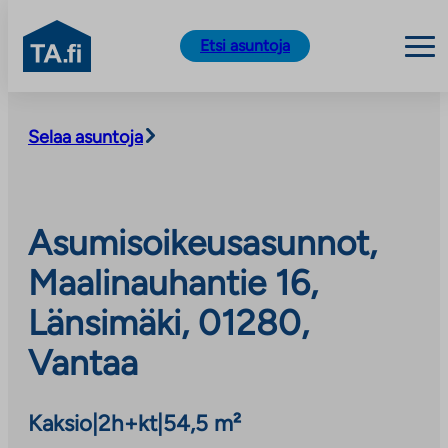
TA.fi
Etsi asuntoja
Siirry
sisältöön
Selaa asuntoja
Asumisoikeusasunnot,
Maalinauhantie 16,
Länsimäki, 01280,
Vantaa
Kaksio
|
2h+kt
|
54,5 m²