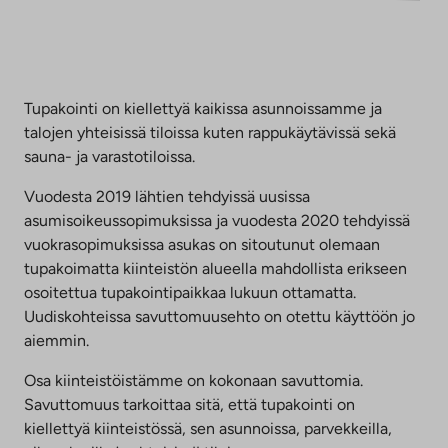
Tupakointi on kiellettyä kaikissa asunnoissamme ja
talojen yhteisissä tiloissa kuten rappukäytävissä sekä
sauna- ja varastotiloissa.
Vuodesta 2019 lähtien tehdyissä uusissa
asumisoikeussopimuksissa ja vuodesta 2020 tehdyissä
vuokrasopimuksissa asukas on sitoutunut olemaan
tupakoimatta kiinteistön alueella mahdollista erikseen
osoitettua tupakointipaikkaa lukuun ottamatta.
Uudiskohteissa savuttomuusehto on otettu käyttöön jo
aiemmin.
Osa kiinteistöistämme on kokonaan savuttomia.
Savuttomuus tarkoittaa sitä, että tupakointi on
kiellettyä kiinteistössä, sen asunnoissa, parvekkeilla,