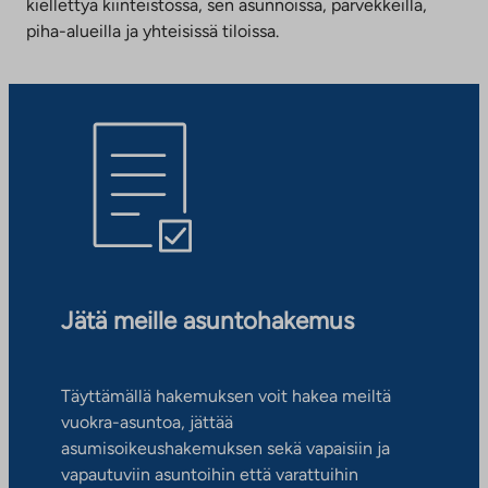
kiellettyä kiinteistössä, sen asunnoissa, parvekkeilla,
piha-alueilla ja yhteisissä tiloissa.
Jätä meille asuntohakemus
Täyttämällä hakemuksen voit hakea meiltä
vuokra-asuntoa, jättää
asumisoikeushakemuksen sekä vapaisiin ja
vapautuviin asuntoihin että varattuihin