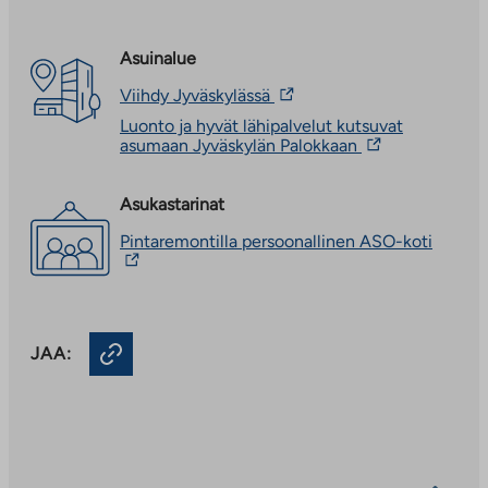
Asuinalue
Linkki
Viihdy Jyväskylässä
vie
Luonto ja hyvät lähipalvelut kutsuvat
ulkopuoliseen
Linkki
asumaan Jyväskylän Palokkaan
palveluun.
vie
Linkki
ulkopuoliseen
aukeaa
palveluun.
Asukastarinat
uuteen
Linkki
välilehteen
Linkki
Pintaremontilla persoonallinen ASO-koti
aukeaa
vie
uuteen
ulkopu
välilehteen
palvelu
Linkki
aukeaa
JAA:
uuteen
välileh