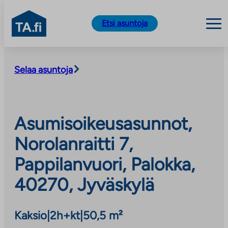
TA.fi
Etsi asuntoja
Siirry
sisältöön
Selaa asuntoja
Asumisoikeusasunnot,
Norolanraitti 7,
Pappilanvuori, Palokka,
40270, Jyväskylä
Kaksio
|
2h+kt
|
50,5 m²