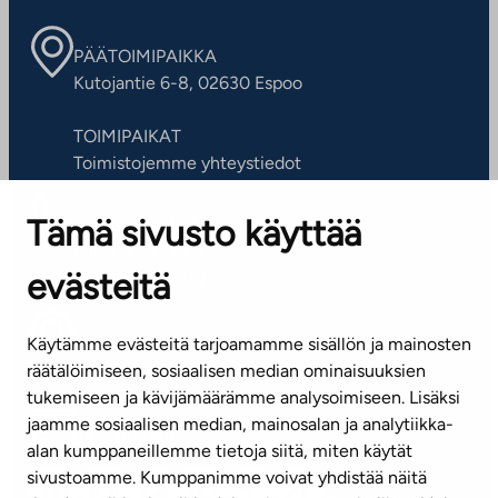
PÄÄTOIMIPAIKKA
Kutojantie 6-8, 02630 Espoo
TOIMIPAIKAT
Toimistojemme yhteystiedot
Tämä sivusto käyttää
ASIAKASPALVELUKESKUS
Puh. 045 7734 3777
evästeitä
(arkisin klo 8-16)
info@ta.fi
Käytämme evästeitä tarjoamamme sisällön ja mainosten
räätälöimiseen, sosiaalisen median ominaisuuksien
tukemiseen ja kävijämäärämme analysoimiseen. Lisäksi
jaamme sosiaalisen median, mainosalan ja analytiikka-
Tilaa uutiskirje
alan kumppaneillemme tietoja siitä, miten käytät
sivustoamme. Kumppanimme voivat yhdistää näitä