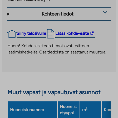
Kohteen tiedot
Linkki
Siirry talosivulle
Lataa kohde-esite
vie
ulkopuoliseen
Huom! Kohde-esitteen tiedot ovat esitteen
palveluun.
laatimishetkeltä. Osa tiedoista on saattanut muuttua.
Linkki
aukeaa
uuteen
välilehteen
Muut vapaat ja vapautuvat asunnot
Huoneist
Huoneistonumero
m²
Kerros
otyyppi