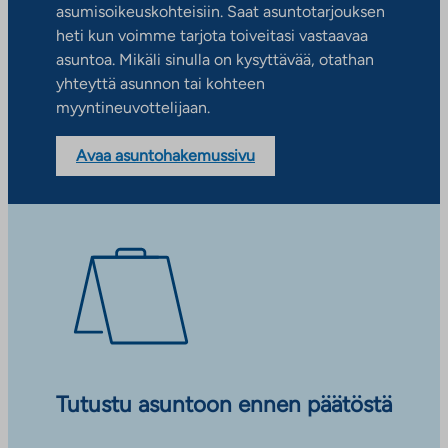
asumisoikeuskohteisiin. Saat asuntotarjouksen
heti kun voimme tarjota toiveitasi vastaavaa
asuntoa. Mikäli sinulla on kysyttävää, otathan
yhteyttä asunnon tai kohteen
myyntineuvottelijaan.
Avaa asuntohakemussivu
Tutustu asuntoon ennen päätöstä