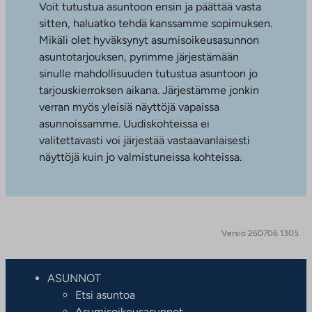
Voit tutustua asuntoon ensin ja päättää vasta
sitten, haluatko tehdä kanssamme sopimuksen.
Mikäli olet hyväksynyt asumisoikeusasunnon
asuntotarjouksen, pyrimme järjestämään
sinulle mahdollisuuden tutustua asuntoon jo
tarjouskierroksen aikana. Järjestämme jonkin
verran myös yleisiä näyttöjä vapaissa
asunnoissamme. Uudiskohteissa ei
valitettavasti voi järjestää vastaavanlaisesti
näyttöjä kuin jo valmistuneissa kohteissa.
Versio 260706.1305
ASUNNOT
Etsi asuntoa
Asumisoikeusasunnot