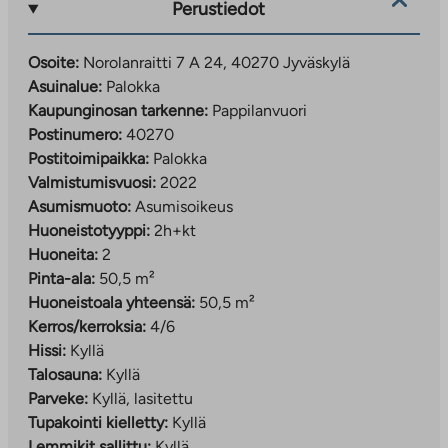
Perustiedot
Osoite:
Norolanraitti 7 A 24, 40270 Jyväskylä
Asuinalue:
Palokka
Kaupunginosan tarkenne:
Pappilanvuori
Postinumero:
40270
Postitoimipaikka:
Palokka
Valmistumisvuosi:
2022
Asumismuoto:
Asumisoikeus
Huoneistotyyppi:
2h+kt
Huoneita:
2
Pinta-ala:
50,5 m²
Huoneistoala yhteensä:
50,5 m²
Kerros/kerroksia:
4/6
Hissi:
Kyllä
Talosauna:
Kyllä
Parveke:
Kyllä, lasitettu
Tupakointi kielletty:
Kyllä
Lemmikit sallittu:
Kyllä