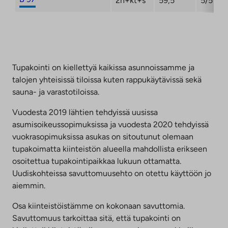
2h+kt+s
59,5
5/5
Tupakointi on kiellettyä kaikissa asunnoissamme ja
talojen yhteisissä tiloissa kuten rappukäytävissä sekä
sauna- ja varastotiloissa.
Vuodesta 2019 lähtien tehdyissä uusissa
asumisoikeussopimuksissa ja vuodesta 2020 tehdyissä
vuokrasopimuksissa asukas on sitoutunut olemaan
tupakoimatta kiinteistön alueella mahdollista erikseen
osoitettua tupakointipaikkaa lukuun ottamatta.
Uudiskohteissa savuttomuusehto on otettu käyttöön jo
aiemmin.
Osa kiinteistöistämme on kokonaan savuttomia.
Savuttomuus tarkoittaa sitä, että tupakointi on