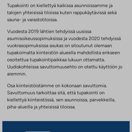
Tupakointi on kiellettyä kaikissa asunnoissamme ja
talojen yhteisissä tiloissa kuten rappukäytävissä sekä
sauna- ja varastotiloissa.
Vuodesta 2019 lähtien tehdyissä uusissa
asumisoikeussopimuksissa ja vuodesta 2020 tehdyissä
vuokrasopimuksissa asukas on sitoutunut olemaan
tupakoimatta kiinteistön alueella mahdollista erikseen
osoitettua tupakointipaikkaa lukuun ottamatta.
Uudiskohteissa savuttomuusehto on otettu käyttöön jo
aiemmin.
Osa kiinteistöistämme on kokonaan savuttomia.
Savuttomuus tarkoittaa sitä, että tupakointi on
kiellettyä kiinteistössä, sen asunnoissa, parvekkeilla,
piha-alueilla ja yhteisissä tiloissa.