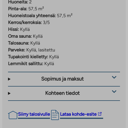
Huoneita:
2
Pinta-ala:
57,5 m²
Huoneistoala yhteensä:
57,5 m²
Kerros/kerroksia:
3/5
Hissi:
Kyllä
Oma sauna:
Kyllä
Talosauna:
Kyllä
Parveke:
Kyllä, lasitettu
Tupakointi kielletty:
Kyllä
Lemmikit sallittu:
Kyllä
Sopimus ja maksut
Kohteen tiedot
Linkki
Siirry talosivulle
Lataa kohde-esite
vie
ulkopuoliseen