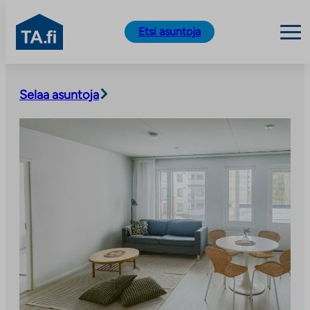
TA.fi
Etsi asuntoja
Siirry
sisältöön
Selaa asuntoja