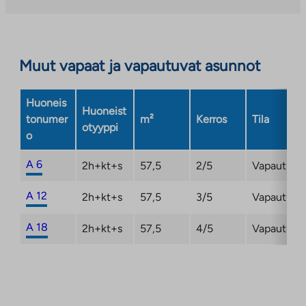
palveluun.
Linkki
aukeaa
Muut vapaat ja vapautuvat asunnot
uuteen
välilehteen
Huoneis
Huoneist
tonumer
m²
Kerros
Tila
otyyppi
o
A 6
2h+kt+s
57,5
2/5
Vapautuma
A 12
2h+kt+s
57,5
3/5
Vapautuma
A 18
2h+kt+s
57,5
4/5
Vapautuma