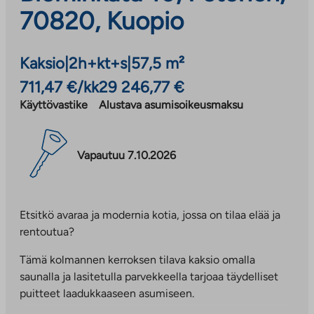
70820, Kuopio
Kaksio
|
2h+kt+s
|
57,5 m²
711,47 €/kk
29 246,77 €
Käyttövastike
Alustava asumisoikeusmaksu
Vapautuu 7.10.2026
Etsitkö avaraa ja modernia kotia, jossa on tilaa elää ja
rentoutua?
Tämä kolmannen kerroksen tilava kaksio omalla
saunalla ja lasitetulla parvekkeella tarjoaa täydelliset
puitteet laadukkaaseen asumiseen.