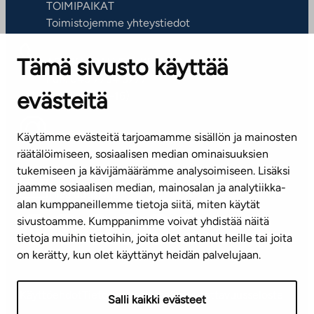
TOIMIPAIKAT
Toimistojemme yhteystiedot
Tämä sivusto käyttää
ASIAKASPALVELUKESKUS
Puh. 045 7734 3777
evästeitä
(arkisin klo 8-16)
info@ta.fi
Käytämme evästeitä tarjoamamme sisällön ja mainosten
räätälöimiseen, sosiaalisen median ominaisuuksien
tukemiseen ja kävijämäärämme analysoimiseen. Lisäksi
jaamme sosiaalisen median, mainosalan ja analytiikka-
Tilaa uutiskirje
alan kumppaneillemme tietoja siitä, miten käytät
sivustoamme. Kumppanimme voivat yhdistää näitä
Mediapankki
tietoja muihin tietoihin, joita olet antanut heille tai joita
on kerätty, kun olet käyttänyt heidän palvelujaan.
Käyttöehdot
Tietosuojaseloste
Saavutettavuusseloste
Salli kaikki evästeet