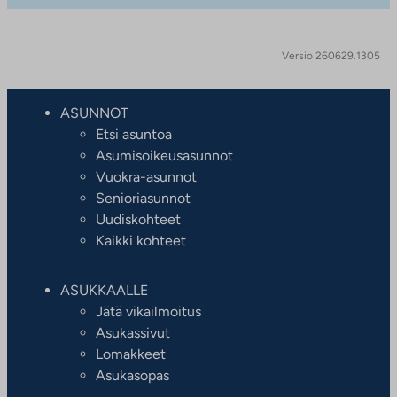
Versio 260629.1305
ASUNNOT
Etsi asuntoa
Asumisoikeusasunnot
Vuokra-asunnot
Senioriasunnot
Uudiskohteet
Kaikki kohteet
ASUKKAALLE
Jätä vikailmoitus
Asukassivut
Lomakkeet
Asukasopas