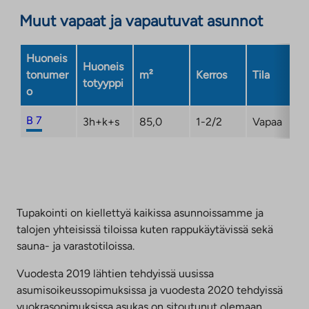
aukeaa
Muut vapaat ja vapautuvat asunnot
uuteen
välilehteen
Huoneis
Huoneis
tonumer
m²
Kerros
Tila
totyyppi
o
B 7
3h+k+s
85,0
1-2/2
Vapaa
Tupakointi on kiellettyä kaikissa asunnoissamme ja
talojen yhteisissä tiloissa kuten rappukäytävissä sekä
sauna- ja varastotiloissa.
Vuodesta 2019 lähtien tehdyissä uusissa
asumisoikeussopimuksissa ja vuodesta 2020 tehdyissä
vuokrasopimuksissa asukas on sitoutunut olemaan