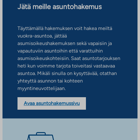
Jätä meille asuntohakemus
Täyttämällä hakemuksen voit hakea meiltä
vuokra-asuntoa, jättää
asumisoikeushakemuksen sekä vapaisiin ja
vapautuviin asuntoihin että varattuihin
asumisoikeuskohteisiin. Saat asuntotarjouksen
heti kun voimme tarjota toiveitasi vastaavaa
asuntoa. Mikäli sinulla on kysyttävää, otathan
yhteyttä asunnon tai kohteen
myyntineuvottelijaan.
Avaa asuntohakemussivu