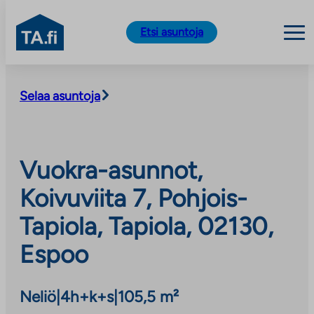
TA.fi
Etsi asuntoja
Siirry
sisältöön
Selaa asuntoja
Vuokra-asunnot,
Koivuviita 7, Pohjois-
Tapiola, Tapiola, 02130,
Espoo
Neliö
|
4h+k+s
|
105,5 m²