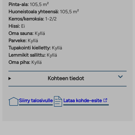
Pinta-ala:
105,5 m²
Huoneistoala yhteensä:
105,5 m²
Kerros/kerroksia:
1-2/2
Hissi:
Ei
Oma sauna:
Kyllä
Parveke:
Kyllä
Tupakointi kielletty:
Kyllä
Lemmikit sallittu:
Kyllä
Oma piha:
Kyllä
Kohteen tiedot
Linkki
Siirry talosivulle
Lataa kohde-esite
vie
ulkopuoliseen
palveluun.
Linkki