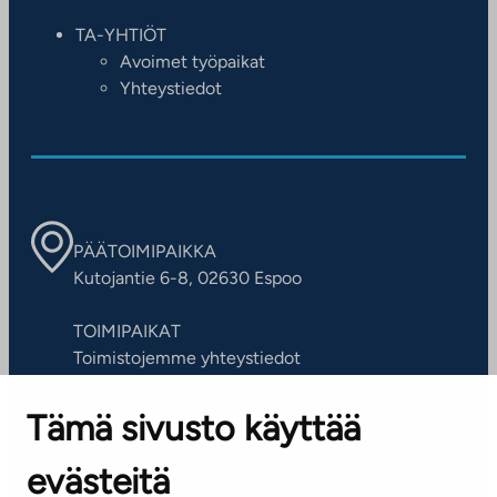
TA-YHTIÖT
Avoimet työpaikat
Yhteystiedot
PÄÄTOIMIPAIKKA
Kutojantie 6-8, 02630 Espoo
TOIMIPAIKAT
Toimistojemme yhteystiedot
Tämä sivusto käyttää
ASIAKASPALVELUKESKUS
Puh. 045 7734 3777
evästeitä
(arkisin klo 8-16)