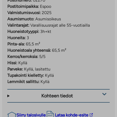
Postinumero:
02270
Postitoimipaikka:
Espoo
Valmistumisvuosi:
2025
Asumismuoto:
Asumisoikeus
Valintarajat:
Varallisuusrajat alle 55-vuotiailla
Huoneistotyyppi:
3h+kt
Huoneita:
3
Pinta-ala:
65,5 m²
Huoneistoala yhteensä:
65,5 m²
Kerros/kerroksia:
5/5
Hissi:
Kyllä
Parveke:
Kyllä, lasitettu
Tupakointi kielletty:
Kyllä
Lemmikit sallittu:
Kyllä
Kohteen tiedot
Linkki
Siirry talosivulle
Lataa kohde-esite