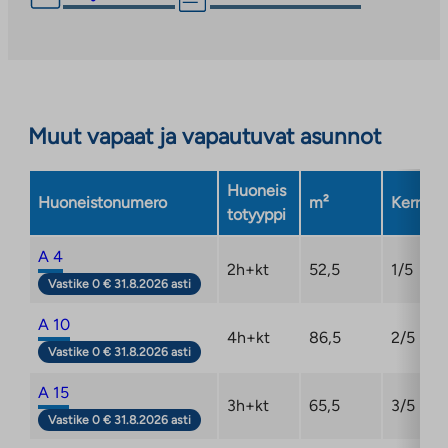
vie
ulkopuoliseen
palveluun.
Linkki
aukeaa
Muut vapaat ja vapautuvat asunnot
uuteen
välilehteen
Huoneis
Huoneistonumero
m²
Kerros
totyyppi
A 4
2h+kt
52,5
1/5
Vastike 0 € 31.8.2026 asti
A 10
4h+kt
86,5
2/5
Vastike 0 € 31.8.2026 asti
A 15
3h+kt
65,5
3/5
Vastike 0 € 31.8.2026 asti