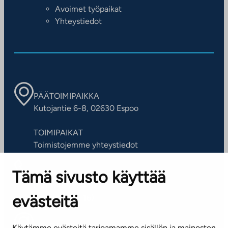
Avoimet työpaikat
Yhteystiedot
PÄÄTOIMIPAIKKA
Kutojantie 6-8, 02630 Espoo
TOIMIPAIKAT
Toimistojemme yhteystiedot
Tämä sivusto käyttää
ASIAKASPALVELUKESKUS
Puh. 045 7734 3777
evästeitä
(arkisin klo 8-16)
info@ta.fi
Käytämme evästeitä tarjoamamme sisällön ja mainosten