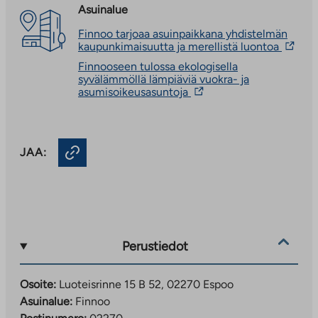
Asuinalue
Finnoo tarjoaa asuinpaikkana yhdistelmän
Linkki
kaupunkimaisuutta ja merellistä luontoa
vie
Finnooseen tulossa ekologisella
ulkopu
syvälämmöllä lämpiäviä vuokra- ja
palvelu
Linkki
asumisoikeusasuntoja
Linkki
vie
aukeaa
ulkopuoliseen
uuteen
palveluun.
välileh
Linkki
JAA:
aukeaa
uuteen
välilehteen
Perustiedot
Osoite:
Luoteisrinne 15 B 52, 02270 Espoo
Asuinalue:
Finnoo