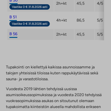
B 50
2h+kt
45,5
4/5
Vastike 0 € 31.8.2026 asti
B 51
4h+kt
86,5
5/5
Vastike 0 € 31.8.2026 asti
B 56
2h+kt
45,5
5/5
Tupakointi on kiellettyä kaikissa asunnoissamme ja
talojen yhteisissä tiloissa kuten rappukäytävissä sekä
sauna- ja varastotiloissa.
Vuodesta 2019 lähtien tehdyissä uusissa
asumisoikeussopimuksissa ja vuodesta 2020 tehdyissä
vuokrasopimuksissa asukas on sitoutunut olemaan
tupakoimatta kiinteistön alueella mahdollista erikseen