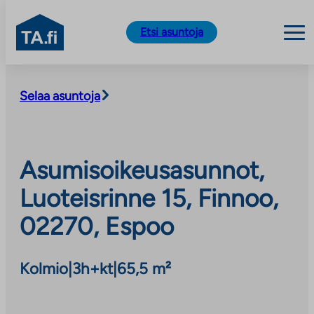
TA.fi
Etsi asuntoja
Siirry
sisältöön
Selaa asuntoja
Asumisoikeusasunnot,
Luoteisrinne 15, Finnoo,
02270, Espoo
Kolmio
|
3h+kt
|
65,5 m²