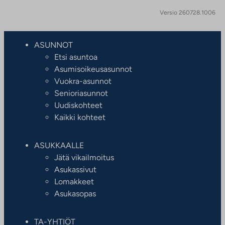
Versio 260728.1006
ASUNNOT
Etsi asuntoa
Asumisoikeusasunnot
Vuokra-asunnot
Senioriasunnot
Uudiskohteet
Kaikki kohteet
ASUKKAALLE
Jätä vikailmoitus
Asukassivut
Lomakkeet
Asukasopas
TA-YHTIÖT