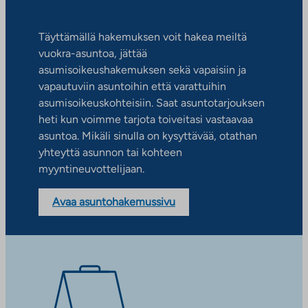
Täyttämällä hakemuksen voit hakea meiltä
vuokra-asuntoa, jättää
asumisoikeushakemuksen sekä vapaisiin ja
vapautuviin asuntoihin että varattuihin
asumisoikeuskohteisiin. Saat asuntotarjouksen
heti kun voimme tarjota toiveitasi vastaavaa
asuntoa. Mikäli sinulla on kysyttävää, otathan
yhteyttä asunnon tai kohteen
myyntineuvottelijaan.
Avaa asuntohakemussivu