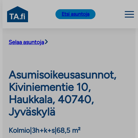
TA.fi
Etsi asuntoja
Siirry
sisältöön
Selaa asuntoja
Asumisoikeusasunnot,
Kiviniementie 10,
Haukkala, 40740,
Jyväskylä
Kolmio
|
3h+k+s
|
68,5 m²