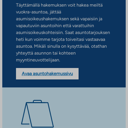
Täyttämällä hakemuksen voit hakea meiltä
vuokra-asuntoa, jättää
asumisoikeushakemuksen sekä vapaisiin ja
vapautuviin asuntoihin että varattuihin
asumisoikeuskohteisiin. Saat asuntotarjouksen
heti kun voimme tarjota toiveitasi vastaavaa
asuntoa. Mikäli sinulla on kysyttävää, otathan
yhteyttä asunnon tai kohteen
myyntineuvottelijaan.
Avaa asuntohakemussivu