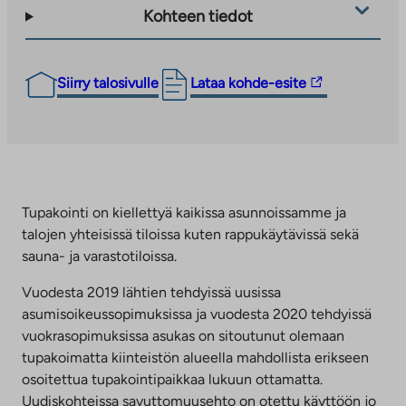
Kohteen tiedot
Linkki
Siirry talosivulle
Lataa kohde-esite
vie
ulkopuoliseen
palveluun.
Linkki
aukeaa
uuteen
Tupakointi on kiellettyä kaikissa asunnoissamme ja
välilehteen
talojen yhteisissä tiloissa kuten rappukäytävissä sekä
sauna- ja varastotiloissa.
Vuodesta 2019 lähtien tehdyissä uusissa
asumisoikeussopimuksissa ja vuodesta 2020 tehdyissä
vuokrasopimuksissa asukas on sitoutunut olemaan
tupakoimatta kiinteistön alueella mahdollista erikseen
osoitettua tupakointipaikkaa lukuun ottamatta.
Uudiskohteissa savuttomuusehto on otettu käyttöön jo