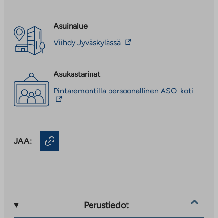
Asuinalue
Linkki
Viihdy Jyväskylässä
vie
ulkopuoliseen
palveluun.
Asukastarinat
Linkki
aukeaa
Linkki
Pintaremontilla persoonallinen ASO-koti
uuteen
vie
välilehteen
ulkopu
palvelu
Linkki
aukeaa
JAA:
uuteen
välileh
Perustiedot