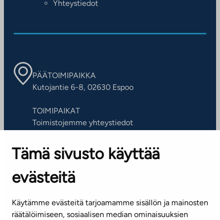
Yhteystiedot
PÄÄTOIMIPAIKKA
Kutojantie 6-8, 02630 Espoo
TOIMIPAIKAT
Toimistojemme yhteystiedot
Tämä sivusto käyttää
ASIAKASPALVELUKESKUS
Puh. 045 7734 3777
evästeitä
(arkisin klo 8-16)
info@ta.fi
Käytämme evästeitä tarjoamamme sisällön ja mainosten
räätälöimiseen, sosiaalisen median ominaisuuksien