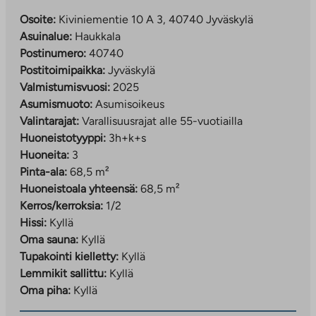
Osoite:
Kiviniementie 10 A 3, 40740 Jyväskylä
Asuinalue:
Haukkala
Postinumero:
40740
Postitoimipaikka:
Jyväskylä
Valmistumisvuosi:
2025
Asumismuoto:
Asumisoikeus
Valintarajat:
Varallisuusrajat alle 55-vuotiailla
Huoneistotyyppi:
3h+k+s
Huoneita:
3
Pinta-ala:
68,5 m²
Huoneistoala yhteensä:
68,5 m²
Kerros/kerroksia:
1/2
Hissi:
Kyllä
Oma sauna:
Kyllä
Tupakointi kielletty:
Kyllä
Lemmikit sallittu:
Kyllä
Oma piha:
Kyllä