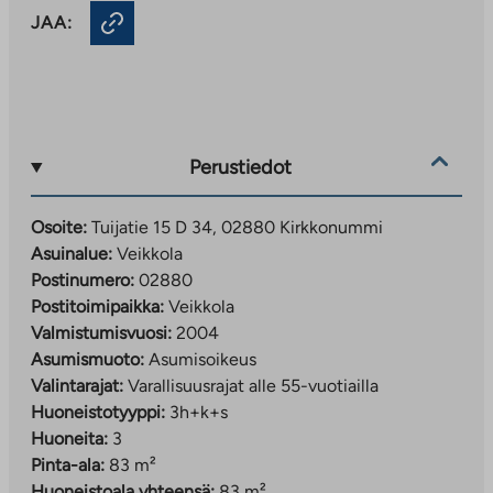
JAA:
Perustiedot
Osoite:
Tuijatie 15 D 34, 02880 Kirkkonummi
Asuinalue:
Veikkola
Postinumero:
02880
Postitoimipaikka:
Veikkola
Valmistumisvuosi:
2004
Asumismuoto:
Asumisoikeus
Valintarajat:
Varallisuusrajat alle 55-vuotiailla
Huoneistotyyppi:
3h+k+s
Huoneita:
3
Pinta-ala:
83 m²
Huoneistoala yhteensä:
83 m²