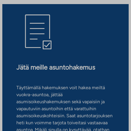
Jätä meille asuntohakemus
Täyttämällä hakemuksen voit hakea meiltä
vuokra-asuntoa, jättää
asumisoikeushakemuksen sekä vapaisiin ja
vapautuviin asuntoihin että varattuihin
asumisoikeuskohteisiin. Saat asuntotarjouksen
heti kun voimme tarjota toiveitasi vastaavaa
asuntoa. Mikäli sinulla on kysyttävää, otathan