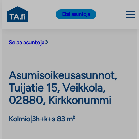
TA.fi
Etsi asuntoja
Siirry
sisältöön
Selaa asuntoja
Asumisoikeusasunnot,
Tuijatie 15, Veikkola,
02880, Kirkkonummi
Kolmio
|
3h+k+s
|
83 m²