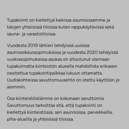
välilehteen
Tupakointi on kiellettyä kaikissa asunnoissamme ja
talojen yhteisissä tiloissa kuten rappukäytävissä sekä
sauna- ja varastotiloissa.
Vuodesta 2019 lähtien tehdyissä uusissa
asumisoikeussopimuksissa ja vuodesta 2020 tehdyissä
vuokrasopimuksissa asukas on sitoutunut olemaan
tupakoimatta kiinteistön alueella mahdollista erikseen
osoitettua tupakointipaikkaa lukuun ottamatta.
Uudiskohteissa savuttomuusehto on otettu käyttöön jo
aiemmin.
Osa kiinteistöistämme on kokonaan savuttomia.
Savuttomuus tarkoittaa sitä, että tupakointi on
kiellettyä kiinteistössä, sen asunnoissa, parvekkeilla,
piha-alueilla ja yhteisissä tiloissa.