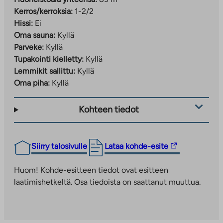
Kerros/kerroksia:
1-2/2
Hissi:
Ei
Oma sauna:
Kyllä
Parveke:
Kyllä
Tupakointi kielletty:
Kyllä
Lemmikit sallittu:
Kyllä
Oma piha:
Kyllä
Kohteen tiedot
Linkki
Siirry talosivulle
Lataa kohde-esite
vie
ulkopuoliseen
Huom! Kohde-esitteen tiedot ovat esitteen
palveluun.
laatimishetkeltä. Osa tiedoista on saattanut muuttua.
Linkki
aukeaa
uuteen