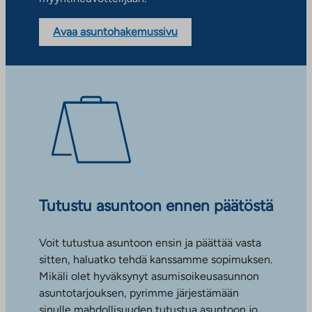
Avaa asuntohakemussivu
Tutustu asuntoon ennen päätöstä
Voit tutustua asuntoon ensin ja päättää vasta
sitten, haluatko tehdä kanssamme sopimuksen.
Mikäli olet hyväksynyt asumisoikeusasunnon
asuntotarjouksen, pyrimme järjestämään
sinulle mahdollisuuden tutustua asuntoon jo