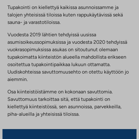
Tupakointi on kiellettyä kaikissa asunnoissamme ja
talojen yhteisissä tiloissa kuten rappukäytävissä sekä
sauna- ja varastotiloissa.
Vuodesta 2019 lähtien tehdyissä uusissa
asumisoikeussopimuksissa ja vuodesta 2020 tehdyissä
vuokrasopimuksissa asukas on sitoutunut olemaan
tupakoimatta kiinteistön alueella mahdollista erikseen
osoitettua tupakointipaikkaa lukuun ottamatta.
Uudiskohteissa savuttomuusehto on otettu käyttöön jo
aiemmin.
Osa kiinteistöistämme on kokonaan savuttomia.
Savuttomuus tarkoittaa sitä, että tupakointi on
kiellettyä kiinteistössä, sen asunnoissa, parvekkeilla,
piha-alueilla ja yhteisissä tiloissa.