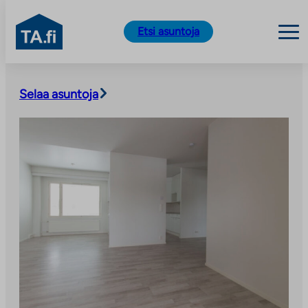
TA.fi
Etsi asuntoja
Siirry
sisältöön
Selaa asuntoja