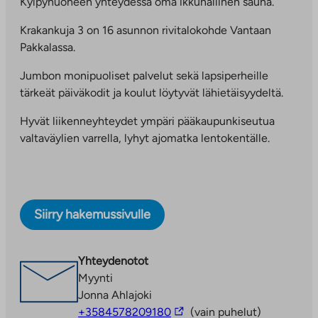
Kylpyhuoneen yhteydessä oma ikkunallinen sauna.
Krakankuja 3 on 16 asunnon rivitalokohde Vantaan
Pakkalassa.
Jumbon monipuoliset palvelut sekä lapsiperheille
tärkeät päiväkodit ja koulut löytyvät lähietäisyydeltä.
Hyvät liikenneyhteydet ympäri pääkaupunkiseutua
valtaväylien varrella, lyhyt ajomatka lentokentälle.
Siirry hakemussivulle
Yhteydenotot
Myynti
Jonna Ahlajoki
Linkki
+3584578209180
(vain puhelut)