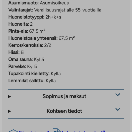
Asumismuoto:
Asumisoikeus
Valintarajat:
Varallisuusrajat alle 55-vuotiailla
Huoneistotyyppi:
2h+k+s
Huoneita:
2
Pinta-ala:
67,5 m²
Huoneistoala yhteensä:
67,5 m²
Kerros/kerroksia:
2/2
Hissi:
Ei
Oma sauna:
Kyllä
Parveke:
Kyllä
Tupakointi kielletty:
Kyllä
Lemmikit sallittu:
Kyllä
Sopimus ja maksut
Kohteen tiedot