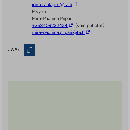
vie
Linkki
jonna.ahlajoki@ta.fi
ulkopuoliseen
vie
Myynti
palveluun
ulkopuoliseen
Mira-Pauliina Piipari
Linkki
palveluun
+358409222424
(vain puhelut)
vie
Linkki
mira-pauliina.piipari@ta.fi
ulkopuoliseen
vie
palveluun
ulkopuoliseen
JAA:
palveluun