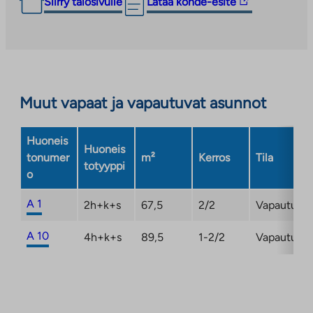
Linkki
Siirry talosivulle
Lataa kohde-esite
vie
ulkopuoliseen
palveluun.
Linkki
aukeaa
Muut vapaat ja vapautuvat asunnot
uuteen
välilehteen
Huoneis
Huoneis
tonumer
m²
Kerros
Tila
totyyppi
o
A 1
2h+k+s
67,5
2/2
Vapautuma
A 10
4h+k+s
89,5
1-2/2
Vapautuma