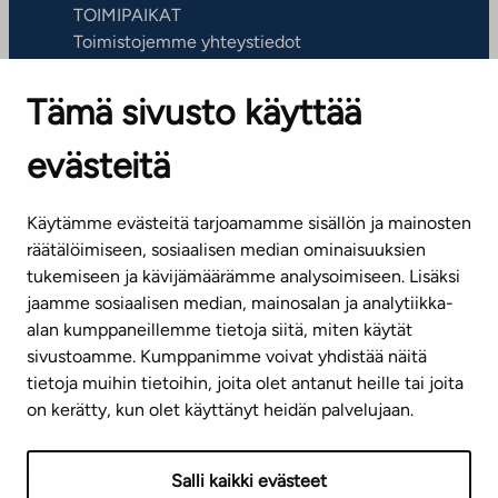
TOIMIPAIKAT
Toimistojemme yhteystiedot
Tämä sivusto käyttää
ASIAKASPALVELUKESKUS
Puh. 045 7734 3777
evästeitä
(arkisin klo 8-16)
info@ta.fi
Käytämme evästeitä tarjoamamme sisällön ja mainosten
räätälöimiseen, sosiaalisen median ominaisuuksien
tukemiseen ja kävijämäärämme analysoimiseen. Lisäksi
jaamme sosiaalisen median, mainosalan ja analytiikka-
Tilaa uutiskirje
alan kumppaneillemme tietoja siitä, miten käytät
sivustoamme. Kumppanimme voivat yhdistää näitä
Mediapankki
tietoja muihin tietoihin, joita olet antanut heille tai joita
on kerätty, kun olet käyttänyt heidän palvelujaan.
Käyttöehdot
Tietosuojaseloste
Saavutettavuusseloste
Salli kaikki evästeet