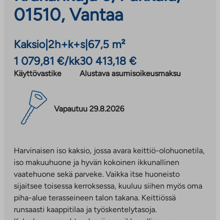
01510, Vantaa
Kaksio
|
2h+k+s
|
67,5 m²
1 079,81 €/kk
30 413,18 €
Käyttövastike
Alustava asumisoikeusmaksu
Vapautuu 29.8.2026
Harvinaisen iso kaksio, jossa avara keittiö-olohuonetila,
iso makuuhuone ja hyvän kokoinen ikkunallinen
vaatehuone sekä parveke. Vaikka itse huoneisto
sijaitsee toisessa kerroksessa, kuuluu siihen myös oma
piha-alue terasseineen talon takana. Keittiössä
runsaasti kaappitilaa ja työskentelytasoja.