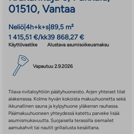
01510, Vantaa
Neliö
|
4h+k+s
|
89,5 m²
1 415,51 €/kk
39 868,27 €
Käyttövastike
Alustava asumisoikeusmaksu
Vapautuu 2.9.2026
Tilava rivitaloyhtiön päätyhuoneisto. Arjen yhteiset tilat
alakerrassa. Kolme hyvän kokoista makuuhuonetta sekä
ikkunallinen sauna ja kylpyhuone yläkerran rauhassa.
Päämakuuhuoneen yhteydessä katettu parveke lisää
asumismukavuutta. Suojaisella terassilla siemailet
aamukahvit tai nautit grillailusta kesäiltana.