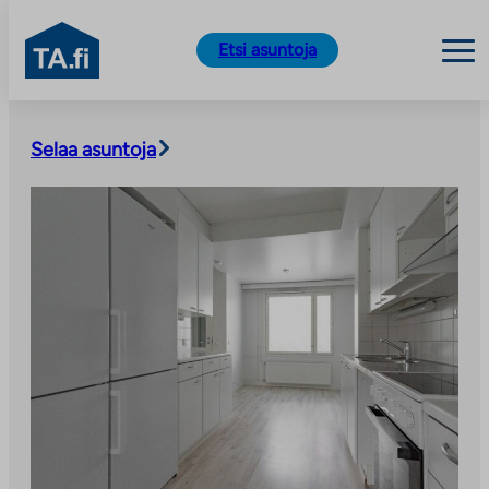
TA.fi
Etsi asuntoja
Siirry
sisältöön
Selaa asuntoja