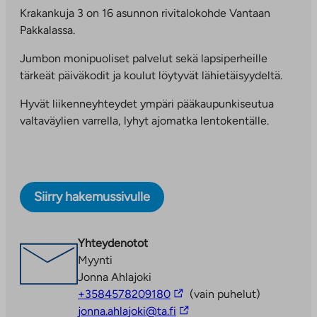
Krakankuja 3 on 16 asunnon rivitalokohde Vantaan
Pakkalassa.
Jumbon monipuoliset palvelut sekä lapsiperheille
tärkeät päiväkodit ja koulut löytyvät lähietäisyydeltä.
Hyvät liikenneyhteydet ympäri pääkaupunkiseutua
valtaväylien varrella, lyhyt ajomatka lentokentälle.
Siirry hakemussivulle
Yhteydenotot
Myynti
Jonna Ahlajoki
Linkki
+3584578209180
(vain puhelut)
vie
Linkki
jonna.ahlajoki@ta.fi