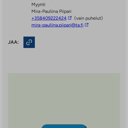
ulkopuoliseen
vie
Myynti
palveluun
ulkopuoliseen
Mira-Pauliina Piipari
Linkki
palveluun
+358409222424
(vain puhelut)
vie
Linkki
mira-pauliina.piipari@ta.fi
ulkopuoliseen
vie
palveluun
ulkopuoliseen
JAA:
palveluun