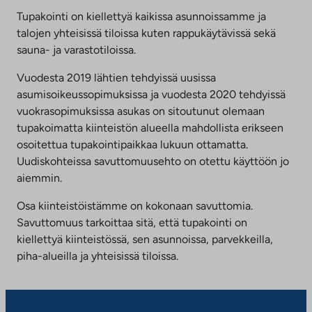
Tupakointi on kiellettyä kaikissa asunnoissamme ja
talojen yhteisissä tiloissa kuten rappukäytävissä sekä
sauna- ja varastotiloissa.
Vuodesta 2019 lähtien tehdyissä uusissa
asumisoikeussopimuksissa ja vuodesta 2020 tehdyissä
vuokrasopimuksissa asukas on sitoutunut olemaan
tupakoimatta kiinteistön alueella mahdollista erikseen
osoitettua tupakointipaikkaa lukuun ottamatta.
Uudiskohteissa savuttomuusehto on otettu käyttöön jo
aiemmin.
Osa kiinteistöistämme on kokonaan savuttomia.
Savuttomuus tarkoittaa sitä, että tupakointi on
kiellettyä kiinteistössä, sen asunnoissa, parvekkeilla,
piha-alueilla ja yhteisissä tiloissa.