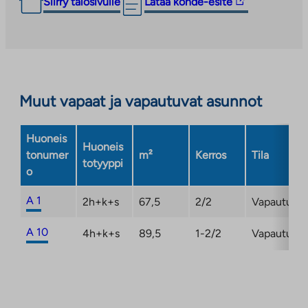
Linkki
Siirry talosivulle
Lataa kohde-esite
vie
ulkopuoliseen
palveluun.
Linkki
aukeaa
Muut vapaat ja vapautuvat asunnot
uuteen
välilehteen
Huoneis
Huoneis
tonumer
m²
Kerros
Tila
totyyppi
o
A 1
2h+k+s
67,5
2/2
Vapautuma
A 10
4h+k+s
89,5
1-2/2
Vapautuma