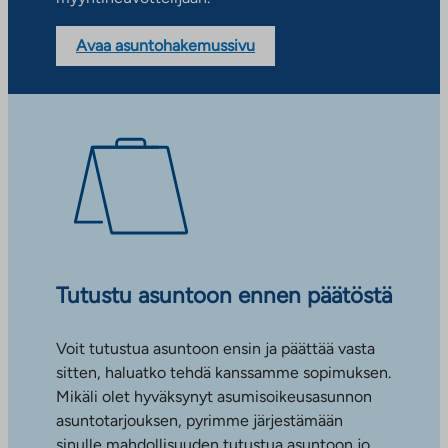
Avaa asuntohakemussivu
Tutustu asuntoon ennen päätöstä
Voit tutustua asuntoon ensin ja päättää vasta
sitten, haluatko tehdä kanssamme sopimuksen.
Mikäli olet hyväksynyt asumisoikeusasunnon
asuntotarjouksen, pyrimme järjestämään
sinulle mahdollisuuden tutustua asuntoon jo