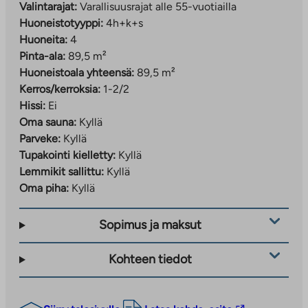
Valintarajat:
Varallisuusrajat alle 55-vuotiailla
Huoneistotyyppi:
4h+k+s
Huoneita:
4
Pinta-ala:
89,5 m²
Huoneistoala yhteensä:
89,5 m²
Kerros/kerroksia:
1-2/2
Hissi:
Ei
Oma sauna:
Kyllä
Parveke:
Kyllä
Tupakointi kielletty:
Kyllä
Lemmikit sallittu:
Kyllä
Oma piha:
Kyllä
Sopimus ja maksut
Kohteen tiedot