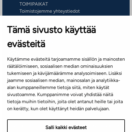
TOIMIPAIKAT
Toimistojemme yhteystiedot
Tämä sivusto käyttää
ASIAKASPALVELUKESKUS
Puh. 045 7734 3777
evästeitä
(arkisin klo 8-16)
info@ta.fi
Käytämme evästeitä tarjoamamme sisällön ja mainosten
räätälöimiseen, sosiaalisen median ominaisuuksien
tukemiseen ja kävijämäärämme analysoimiseen. Lisäksi
jaamme sosiaalisen median, mainosalan ja analytiikka-
Tilaa uutiskirje
alan kumppaneillemme tietoja siitä, miten käytät
sivustoamme. Kumppanimme voivat yhdistää näitä
Mediapankki
tietoja muihin tietoihin, joita olet antanut heille tai joita
on kerätty, kun olet käyttänyt heidän palvelujaan.
Käyttöehdot
Tietosuojaseloste
Saavutettavuusseloste
Salli kaikki evästeet