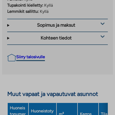
Tupakointi kielletty:
Kyllä
Lemmikit sallittu:
Kyllä
Sopimus ja maksut
Kohteen tiedot
Siirry talosivulle
Muut vapaat ja vapautuvat asunnot
Huoneis
Huoneistoty
tonumer
m²
Kerros
Tila