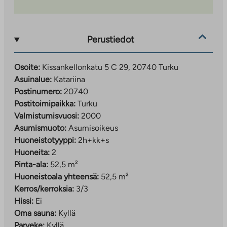
Perustiedot
Osoite:
Kissankellonkatu 5 C 29, 20740 Turku
Asuinalue:
Katariina
Postinumero:
20740
Postitoimipaikka:
Turku
Valmistumisvuosi:
2000
Asumismuoto:
Asumisoikeus
Huoneistotyyppi:
2h+kk+s
Huoneita:
2
Pinta-ala:
52,5 m²
Huoneistoala yhteensä:
52,5 m²
Kerros/kerroksia:
3/3
Hissi:
Ei
Oma sauna:
Kyllä
Parveke:
Kyllä