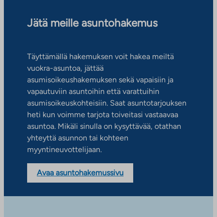
Jätä meille asuntohakemus
Täyttämällä hakemuksen voit hakea meiltä
vuokra-asuntoa, jättää
asumisoikeushakemuksen sekä vapaisiin ja
vapautuviin asuntoihin että varattuihin
asumisoikeuskohteisiin. Saat asuntotarjouksen
heti kun voimme tarjota toiveitasi vastaavaa
asuntoa. Mikäli sinulla on kysyttävää, otathan
yhteyttä asunnon tai kohteen
myyntineuvottelijaan.
Avaa asuntohakemussivu