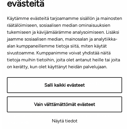
evästeitä
(arkisin klo 8-16)
info@ta.fi
Käytämme evästeitä tarjoamamme sisällön ja mainosten
räätälöimiseen, sosiaalisen median ominaisuuksien
tukemiseen ja kävijämäärämme analysoimiseen. Lisäksi
jaamme sosiaalisen median, mainosalan ja analytiikka-
Tilaa uutiskirje
alan kumppaneillemme tietoja siitä, miten käytät
sivustoamme. Kumppanimme voivat yhdistää näitä
Mediapankki
tietoja muihin tietoihin, joita olet antanut heille tai joita
on kerätty, kun olet käyttänyt heidän palvelujaan.
Käyttöehdot
Tietosuojaseloste
Saavutettavuusseloste
Salli kaikki evästeet
Näytä evästeasetukseni
Vain välttämättömät evästeet
Copyright © 2026 TA-Yhtiöt | Pidätämme oikeuden
Näytä tiedot
muutoksiin