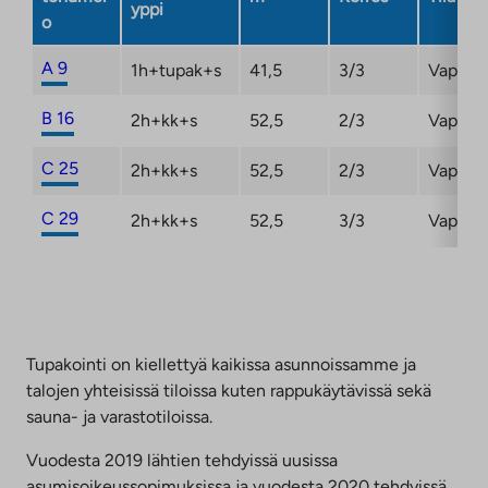
yppi
o
A 9
1h+tupak+s
41,5
3/3
Vapaut
B 16
2h+kk+s
52,5
2/3
Vapaut
C 25
2h+kk+s
52,5
2/3
Vapaut
C 29
2h+kk+s
52,5
3/3
Vapaut
Tupakointi on kiellettyä kaikissa asunnoissamme ja
talojen yhteisissä tiloissa kuten rappukäytävissä sekä
sauna- ja varastotiloissa.
Vuodesta 2019 lähtien tehdyissä uusissa
asumisoikeussopimuksissa ja vuodesta 2020 tehdyissä