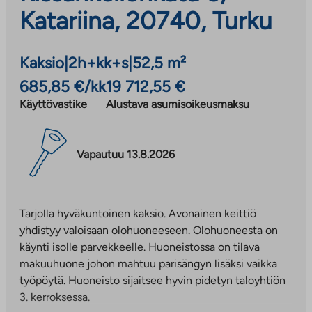
Katariina, 20740, Turku
Kaksio
|
2h+kk+s
|
52,5 m²
685,85 €/kk
19 712,55 €
Käyttövastike
Alustava asumisoikeusmaksu
Vapautuu 13.8.2026
Tarjolla hyväkuntoinen kaksio. Avonainen keittiö
yhdistyy valoisaan olohuoneeseen. Olohuoneesta on
käynti isolle parvekkeelle. Huoneistossa on tilava
makuuhuone johon mahtuu parisängyn lisäksi vaikka
työpöytä. Huoneisto sijaitsee hyvin pidetyn taloyhtiön
3. kerroksessa.