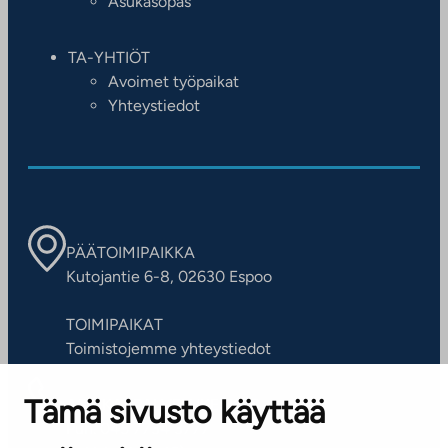
Asukasopas
TA-YHTIÖT
Avoimet työpaikat
Yhteystiedot
PÄÄTOIMIPAIKKA
Kutojantie 6-8, 02630 Espoo
TOIMIPAIKAT
Toimistojemme yhteystiedot
Tämä sivusto käyttää
ASIAKASPALVELUKESKUS
Puh. 045 7734 3777