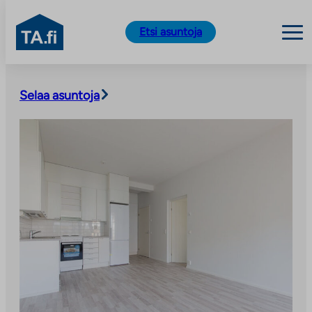
TA.fi
Etsi asuntoja
Siirry
sisältöön
Selaa asuntoja