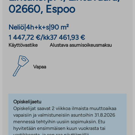
02660, Espoo
Neliö
|
4h+k+s
|
90 m²
1 447,72 €/kk
37 461,93 €
Käyttövastike
Alustava asumisoikeusmaksu
Vapaa
Opiskelijaetu
Opiskelijat saavat 2 viikkoa ilmaista muuttoaikaa
vapaisiin ja valmistuneisiin asuntoihin 31.8.2026
mennessä tehtyihin uusiin sopimuksiin. Etu
hyvitetään ensimmäisen kuun vuokrasta tai
vastikkeesta, ja sen saa näyttämällä