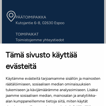
PÄÄTOIMIPAIKKA
Kutojantie 6-8, 02630 Espoo
TOIMIPAIKAT
Toimistojemme yhteystiedot
Tämä sivusto käyttää
ASIAKASPALVELUKESKUS
Puh. 045 7734 3777
evästeitä
(arkisin klo 8-16)
info@ta.fi
Käytämme evästeitä tarjoamamme sisällön ja mainosten
räätälöimiseen, sosiaalisen median ominaisuuksien
tukemiseen ja kävijämäärämme analysoimiseen. Lisäksi
jaamme sosiaalisen median, mainosalan ja analytiikka-
Tilaa uutiskirje
alan kumppaneillemme tietoja siitä, miten käytät