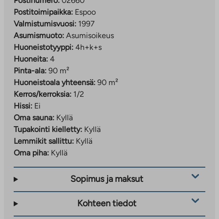
Postinumero:
02660
Postitoimipaikka:
Espoo
Valmistumisvuosi:
1997
Asumismuoto:
Asumisoikeus
Huoneistotyyppi:
4h+k+s
Huoneita:
4
Pinta-ala:
90 m²
Huoneistoala yhteensä:
90 m²
Kerros/kerroksia:
1/2
Hissi:
Ei
Oma sauna:
Kyllä
Tupakointi kielletty:
Kyllä
Lemmikit sallittu:
Kyllä
Oma piha:
Kyllä
Sopimus ja maksut
Kohteen tiedot