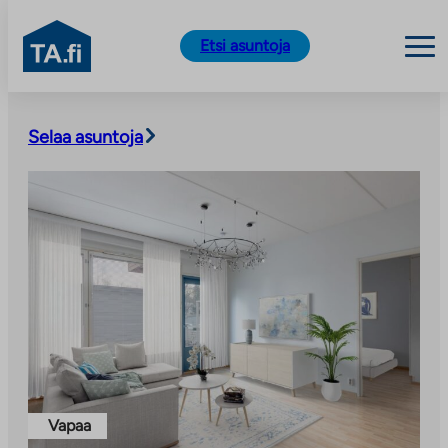
TA.fi
Etsi asuntoja
Siirry
sisältöön
Selaa asuntoja
Vapaa