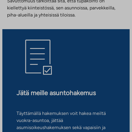
Savuttomuus tarkoittaa sitä, että tupakointi on
kiellettyä kiinteistössä, sen asunnoissa, parvekkeilla,
piha-alueilla ja yhteisissä tiloissa.
Jätä meille asuntohakemus
Täyttämällä hakemuksen voit hakea meiltä
vuokra-asuntoa, jättää
asumisoikeushakemuksen sekä vapaisiin ja