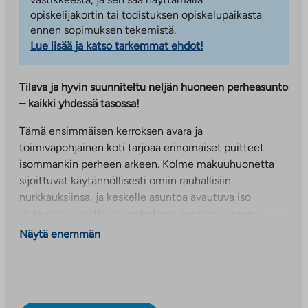
opiskelijakortin tai todistuksen opiskelupaikasta
ennen sopimuksen tekemistä.
Lue lisää ja katso tarkemmat ehdot!
Tilava ja hyvin suunniteltu neljän huoneen perheasunto
– kaikki yhdessä tasossa!
Tämä ensimmäisen kerroksen avara ja
toimivapohjainen koti tarjoaa erinomaiset puitteet
isommankin perheen arkeen. Kolme makuuhuonetta
sijoittuvat käytännöllisesti omiin rauhallisiin
nurkkauksiinsa, ja keskelle asuntoa avautuva iso
olohuone ja keittiö muodostavat kodin sydämen –
valoisan ja viihtyisän oleskelualueen, jossa mahtuu
Näytä enemmän
viettämään aikaa yhdessä.
Keittiössä on runsaasti kaappi- ja laskutilaa, ja sen
vieressä oleva ruokailutila tekee arjen sujumisesta
mutkatonta. Olohuoneesta on käynti tilavalle terassille,