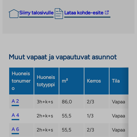
Linkki
Siirry talosivulle
Lataa kohde-esite
vie
ulkopuoliseen
palveluun.
Linkki
aukeaa
Muut vapaat ja vapautuvat asunnot
uuteen
välilehteen
Huoneis
Huoneis
tonumer
m²
Kerros
Tila
totyyppi
o
A 2
3h+k+s
86,0
2/3
Vapaa
A 4
2h+k+s
55,5
1/3
Vapaa
A 6
2h+k+s
55,5
2/3
Vapaa