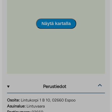
loistavista ulkoilu- ja liikuntamahdollisuuksistaan, sillä
lähistöllä on useita puistoja, metsäreittejä ja
harrastuspaikkoja.
Näytä kartalla
Lintukorpi 1 sopii erityisesti niille, jotka arvostavat
rauhallista asumista, hyviä kulkuyhteyksiä ja kodikasta
taloyhtiömiljöötä luonnonläheisellä alueella.
Perustiedot
Osoite:
Lintukorpi 1 B 10, 02660 Espoo
Asuinalue:
Lintuvaara