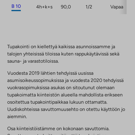
B 10
4h+k+s
90,0
1/2
Vapaa
Tupakointi on kiellettyä kaikissa asunnoissamme ja
talojen yhteisissä tiloissa kuten rappukäytävissä sekä
sauna- ja varastotiloissa.
Vuodesta 2019 lähtien tehdyissä uusissa
asumisoikeussopimuksissa ja vuodesta 2020 tehdyissä
vuokrasopimuksissa asukas on sitoutunut olemaan
tupakoimatta kiinteistön alueella mahdollista erikseen
osoitettua tupakointipaikkaa lukuun ottamatta.
Uudiskohteissa savuttomuusehto on otettu käyttöön jo
aiemmin.
Osa kiinteistöistämme on kokonaan savuttomia.