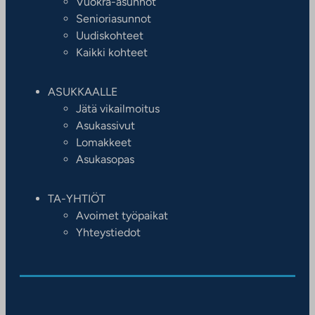
Vuokra-asunnot
Senioriasunnot
Uudiskohteet
Kaikki kohteet
ASUKKAALLE
Jätä vikailmoitus
Asukassivut
Lomakkeet
Asukasopas
TA-YHTIÖT
Avoimet työpaikat
Yhteystiedot