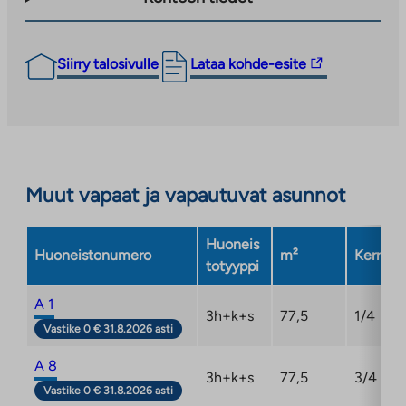
Linkki
Siirry talosivulle
Lataa kohde-esite
vie
ulkopuoliseen
palveluun.
Linkki
aukeaa
Muut vapaat ja vapautuvat asunnot
uuteen
välilehteen
Huoneis
Huoneistonumero
m²
Kerros
totyyppi
A 1
3h+k+s
77,5
1/4
Vastike 0 € 31.8.2026 asti
A 8
3h+k+s
77,5
3/4
Vastike 0 € 31.8.2026 asti