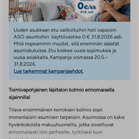
Uuden asukkaan etu valikoituihin heti vapaisiin
ASO-asuntoihin: käyttövastike 0 € 31.8.2026 asti.
Mitä nopeammin muutat, sitä enemmän säästät
asumiskuluissa. Etu koskee uusia sopimuksia ja
uusia asiakkaita. Kampanja voimassa 20.5.–
31.8.2026.
Lue tarkemmat kampanjaehdot.
Toimivapohjainen läpitalon kolmio erinomaisella
sijainnilla!
Tilava ensimmäinen kerroksen kolmio sopii
monenlaisiin asumisen tarpeisiin. Asunnossa on kaksi
hyvänkokoista makuuhuonetta, jotka soveltuvat
erinomaisesti niin perheelle, työtilaksi kuin