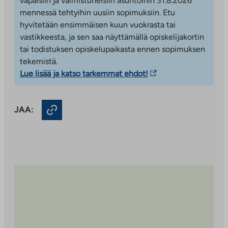
vapaisiin ja valmistuneisiin asuntoihin 31.8.2026
liikenneyhteydet. Korson rautatieasemalle on matkaa
mennessä tehtyihin uusiin sopimuksiin. Etu
noin 200 metriä. Koulut ja päiväkodit sijaitsevat
hyvitetään ensimmäisen kuun vuokrasta tai
kilometrin säteellä ja Korson keskustan kaupalliset
vastikkeesta, ja sen saa näyttämällä opiskelijakortin
palvelut vain muutaman sadan metrin päässä.
tai todistuksen opiskelupaikasta ennen sopimuksen
Lähistöllä on hyvät ulkoilu- ja liikuntamahdollisuudet.
tekemistä.
Vantaan keskuspuisto lenkkipolkuineen on noin 500
Linkki
Lue lisää ja katso tarkemmat ehdot!
metrin päässä ja uimahalli ja urheilupuisto noin
vie
kilometrin päässä.
ulkopuoliseen
JAA:
palveluun.
Linkki
aukeaa
uuteen
välilehteen