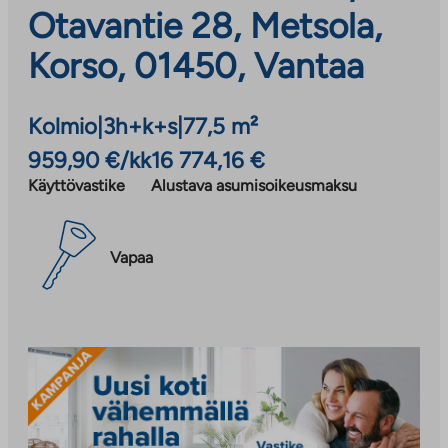
Otavantie 28, Metsola,
Korso, 01450, Vantaa
Kolmio
|
3h+k+s
|
77,5 m²
959,90 €/kk
16 774,16 €
Käyttövastike
Alustava asumisoikeusmaksu
Vapaa