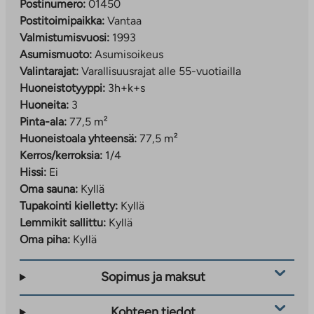
Postinumero:
01450
Postitoimipaikka:
Vantaa
Valmistumisvuosi:
1993
Asumismuoto:
Asumisoikeus
Valintarajat:
Varallisuusrajat alle 55-vuotiailla
Huoneistotyyppi:
3h+k+s
Huoneita:
3
Pinta-ala:
77,5 m²
Huoneistoala yhteensä:
77,5 m²
Kerros/kerroksia:
1/4
Hissi:
Ei
Oma sauna:
Kyllä
Tupakointi kielletty:
Kyllä
Lemmikit sallittu:
Kyllä
Oma piha:
Kyllä
Sopimus ja maksut
Kohteen tiedot