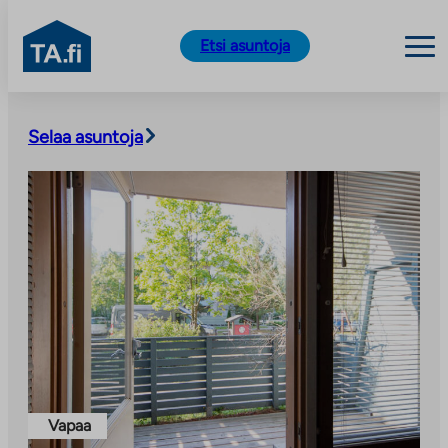
TA.fi
Etsi asuntoja
Siirry
sisältöön
Selaa asuntoja
Vapaa