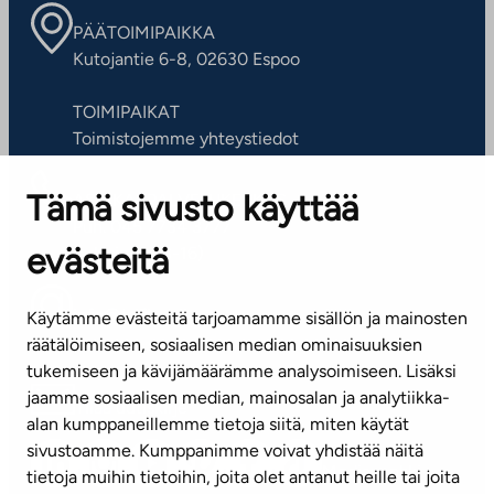
PÄÄTOIMIPAIKKA
Kutojantie 6-8, 02630 Espoo
TOIMIPAIKAT
Toimistojemme yhteystiedot
Tämä sivusto käyttää
ASIAKASPALVELUKESKUS
Puh. 045 7734 3777
evästeitä
(arkisin klo 8-16)
info@ta.fi
Käytämme evästeitä tarjoamamme sisällön ja mainosten
räätälöimiseen, sosiaalisen median ominaisuuksien
tukemiseen ja kävijämäärämme analysoimiseen. Lisäksi
jaamme sosiaalisen median, mainosalan ja analytiikka-
Tilaa uutiskirje
alan kumppaneillemme tietoja siitä, miten käytät
sivustoamme. Kumppanimme voivat yhdistää näitä
Mediapankki
tietoja muihin tietoihin, joita olet antanut heille tai joita