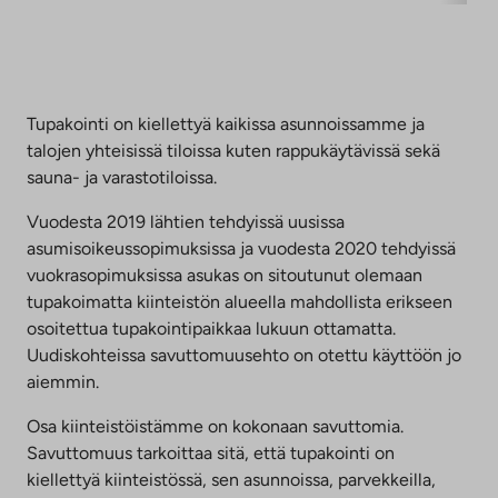
Tupakointi on kiellettyä kaikissa asunnoissamme ja
talojen yhteisissä tiloissa kuten rappukäytävissä sekä
sauna- ja varastotiloissa.
Vuodesta 2019 lähtien tehdyissä uusissa
asumisoikeussopimuksissa ja vuodesta 2020 tehdyissä
vuokrasopimuksissa asukas on sitoutunut olemaan
tupakoimatta kiinteistön alueella mahdollista erikseen
osoitettua tupakointipaikkaa lukuun ottamatta.
Uudiskohteissa savuttomuusehto on otettu käyttöön jo
aiemmin.
Osa kiinteistöistämme on kokonaan savuttomia.
Savuttomuus tarkoittaa sitä, että tupakointi on
kiellettyä kiinteistössä, sen asunnoissa, parvekkeilla,