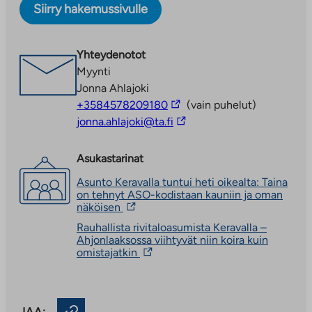
Siirry hakemussivulle
Taloyhtiön piha on suuri ja leikkialue on turvallisella
paikalla. Ahjossa on koulu ja kaksi päiväkotia.
Ruokakauppa ja apteekki ovat parinsadan metrin
Yhteydenotot
päässä ja muut palvelut ovat Keravan keskustassa noin
Myynti
kahden kilometrin päässä.
Jonna Ahlajoki
Linkki
+3584578209180
(vain puhelut)
vie
Linkki
jonna.ahlajoki@ta.fi
ulkopuoliseen
vie
palveluun
ulkopuoliseen
Asukastarinat
palveluun
Asunto Keravalla tuntui heti oikealta: Taina
on tehnyt ASO-kodistaan kauniin ja oman
Linkki
näköisen
vie
Rauhallista rivitaloasumista Keravalla –
ulkopuoliseen
Ahjonlaaksossa viihtyvät niin koira kuin
palveluun.
Linkki
omistajatkin
Linkki
vie
aukeaa
ulkopuoliseen
uuteen
palveluun.
välilehteen
Linkki
JAA: