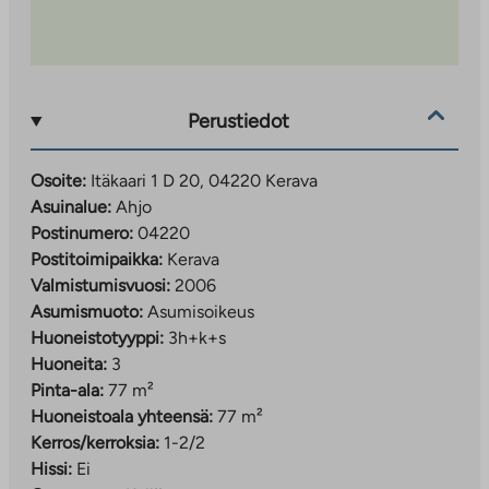
Perustiedot
Osoite:
Itäkaari 1 D 20, 04220 Kerava
Asuinalue:
Ahjo
Postinumero:
04220
Postitoimipaikka:
Kerava
Valmistumisvuosi:
2006
Asumismuoto:
Asumisoikeus
Huoneistotyyppi:
3h+k+s
Huoneita:
3
Pinta-ala:
77 m²
Huoneistoala yhteensä:
77 m²
Kerros/kerroksia:
1-2/2
Hissi:
Ei