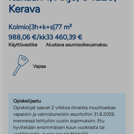
Kerava
Kolmio
|
3h+k+s
|
77 m²
988,06 €/kk
33 460,39 €
Käyttövastike
Alustava asumisoikeusmaksu
Vapaa
Opiskelijaetu
Opiskelijat saavat 2 viikkoa ilmaista muuttoaikaa
vapaisiin ja valmistuneisiin asuntoihin 31.8.2026
mennessä tehtyihin uusiin sopimuksiin. Etu
hyvitetään ensimmäisen kuun vuokrasta tai
vastikkeesta, ja sen saa näyttämällä