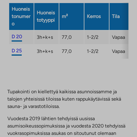
Huoneis
Huoneis
tonumer
m²
Kerros
Tila
totyyppi
o
D 20
3h+k+s
77,0
1-2/2
Vapaa
D 25
3h+k+s
77,0
1-2/2
Vapaa
Tupakointi on kiellettyä kaikissa asunnoissamme ja
talojen yhteisissä tiloissa kuten rappukäytävissä sekä
sauna- ja varastotiloissa.
Vuodesta 2019 lähtien tehdyissä uusissa
asumisoikeussopimuksissa ja vuodesta 2020 tehdyissä
vuokrasopimuksissa asukas on sitoutunut olemaan