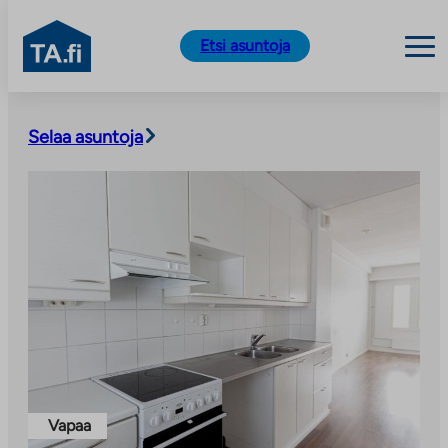
TA.fi
Etsi asuntoja
Siirry
sisältöön
Selaa asuntoja
Vapaa