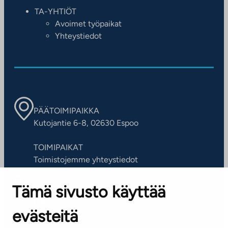
TA-YHTIÖT
Avoimet työpaikat
Yhteystiedot
PÄÄTOIMIPAIKKA
Kutojantie 6-8, 02630 Espoo
TOIMIPAIKAT
Toimistojemme yhteystiedot
Tämä sivusto käyttää
ASIAKASPALVELUKESKUS
Puh. 045 7734 3777
evästeitä
(arkisin klo 8-16)