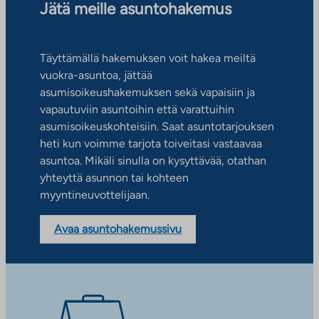
Jätä meille asuntohakemus
Täyttämällä hakemuksen voit hakea meiltä
vuokra-asuntoa, jättää
asumisoikeushakemuksen sekä vapaisiin ja
vapautuviin asuntoihin että varattuihin
asumisoikeuskohteisiin. Saat asuntotarjouksen
heti kun voimme tarjota toiveitasi vastaavaa
asuntoa. Mikäli sinulla on kysyttävää, otathan
yhteyttä asunnon tai kohteen
myyntineuvottelijaan.
Avaa asuntohakemussivu