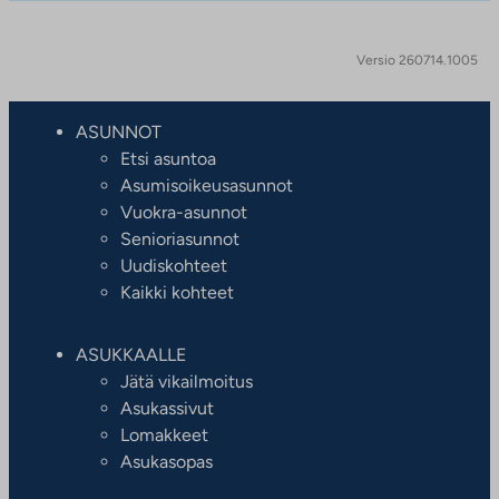
Versio 260714.1005
ASUNNOT
Etsi asuntoa
Asumisoikeusasunnot
Vuokra-asunnot
Senioriasunnot
Uudiskohteet
Kaikki kohteet
ASUKKAALLE
Jätä vikailmoitus
Asukassivut
Lomakkeet
Asukasopas