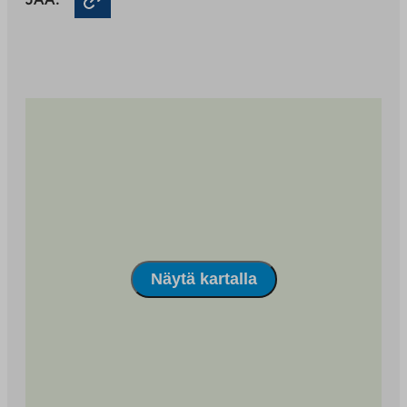
aukeaa
uuteen
välilehteen
Näytä kartalla