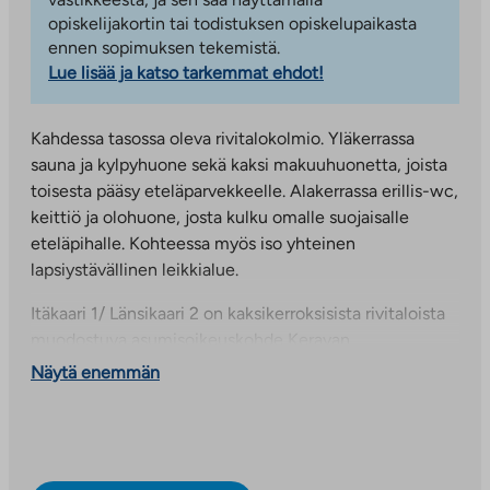
opiskelijakortin tai todistuksen opiskelupaikasta
ennen sopimuksen tekemistä.
Lue lisää ja katso tarkemmat ehdot!
Kahdessa tasossa oleva rivitalokolmio. Yläkerrassa
sauna ja kylpyhuone sekä kaksi makuuhuonetta, joista
toisesta pääsy eteläparvekkeelle. Alakerrassa erillis-wc,
keittiö ja olohuone, josta kulku omalle suojaisalle
eteläpihalle. Kohteessa myös iso yhteinen
lapsiystävällinen leikkialue.
Itäkaari 1/ Länsikaari 2 on kaksikerroksisista rivitaloista
muodostuva asumisoikeuskohde Keravan
Ahjonlaaksossa. Vuonna 2006 valmistuneessa
Näytä enemmän
kohteessa on yhteensä 26 asuntoa.
Ahjonlaakso on rauhallinen ja vehreä kaupunginosa
Lahdenväylän itäpuolella lähellä Sipoon rajaa. Itäkaaren
rivitaloasunnot soveltuvat erinomaisesti lapsiperheille.