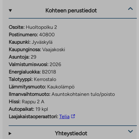
Kohteen perustiedot
Osoite:
Huoltopolku 2
Postinumero:
40800
Kaupunki:
Jyväskylä
Kaupunginosa:
Vaajakoski
Asuntoja:
29
Valmistumisvuosi:
2026
Energialuokka:
B2018
Talotyyppi:
Kerrostalo
Lämmitysmuoto:
Kaukolämpö
Ilmanvaihtomuoto:
Asuntokohtainen tulo/poisto
Hissi:
Rappu 2 A
Autopaikat:
19 kpl
Linkki
Laajakaistaoperaattori:
Telia
vie
ulkopuoliseen
Yhteystiedot
palveluun.