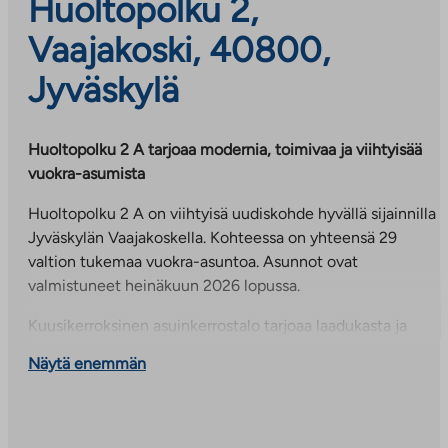
Huoltopolku 2,
Vaajakoski, 40800,
Jyväskylä
Huoltopolku 2 A tarjoaa modernia, toimivaa ja viihtyisää
vuokra-asumista
Huoltopolku 2 A on viihtyisä uudiskohde hyvällä sijainnilla
Jyväskylän Vaajakoskella. Kohteessa on yhteensä 29
valtion tukemaa vuokra-asuntoa. Asunnot ovat
valmistuneet heinäkuun 2026 lopussa.
Kuusikerroksinen asuinkerrostalo tarjoaa laadukasta ja
huolettomampaa asumista toimivien pohjaratkaisujen
Näytä enemmän
ansiosta. Asuntovalikoima koostuu kaksioista, kolmioista
ja neliöistä (40,0–81,5 m²). Kaikissa asunnoissa on
lasitettu parveke sekä oma sauna, jotka tuovat arkeen
mukavuutta ja lisäävät asumisviihtyvyyttä. Keittiössä on