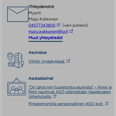
uuteen
Asuntoa haetaan täyttämällä hakemus
Yhteydenotot
välilehteen
osoitteessa
ta.fi/asuntohakemukset/vuokrahakemus
.
Myynti
Hakemusta täyttäessä valitse
Maiju Kokkonen
toivekohteeksi
Huoltopolku 2 A
.
Linkki
04577343805
(vain puhelut)
Asukasvalinnoissa huomioidaan hakijaruokakunnan
vie
Linkki
maiju.kokkonen@ta.fi
tulot, varallisuus ja asunnontarve Varken
ulkopuoliseen
vie
Muut yhteystiedot
asukasvalintaohjeistuksen mukaan.
palveluun
ulkopuoliseen
Katso
asukasvalintaperusteet
.
palveluun
Asuinalue
Linkki
Viihdy Jyväskylässä
vie
ulkopuoliseen
palveluun.
Asukastarinat
Linkki
aukeaa
“On tämä niin huoletonta asumista” – Anne ja
uuteen
Petri nauttivat ASO-elämästään Vaajakosken
välilehteen
Linkki
Urheilutiellä
vie
Linkki
Pintaremontilla persoonallinen ASO-koti
ulkopuoliseen
vie
palveluun.
ulkopu
Linkki