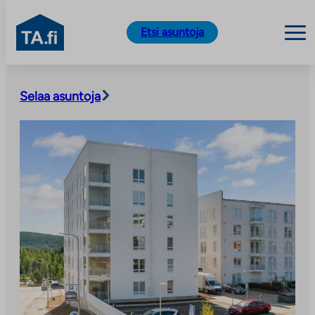
TA.fi
Etsi asuntoja
Siirry
sisältöön
Selaa asuntoja