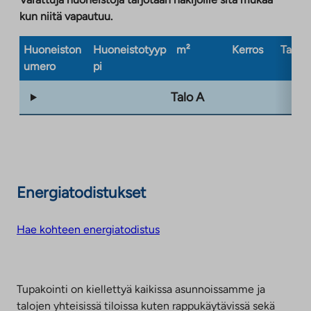
kun niitä vapautuu.
Huoneiston
Huoneistotyyp
m²
Kerros
Taloty
umero
pi
Talo A
Energiatodistukset
Hae kohteen energiatodistus
Tupakointi on kiellettyä kaikissa asunnoissamme ja
talojen yhteisissä tiloissa kuten rappukäytävissä sekä