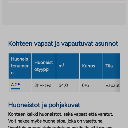
Linkki
aukeaa
uuteen
välilehteen
Kohteen vapaat ja vapautuvat asunnot
Huoneis
Huoneist
tonumer
m²
Kerros
Tila
otyyppi
o
A 25
3h+kt+s
54,0
6/6
Vapautuma
Huoneistot ja pohjakuvat
Kohteen kaikki huoneistot, sekä vapaat että varatut.
Voit hakea myös huoneistoa, joka on varattuna.
Varattuja huoneistoja tarjotaan hakijoille sitä mukaa