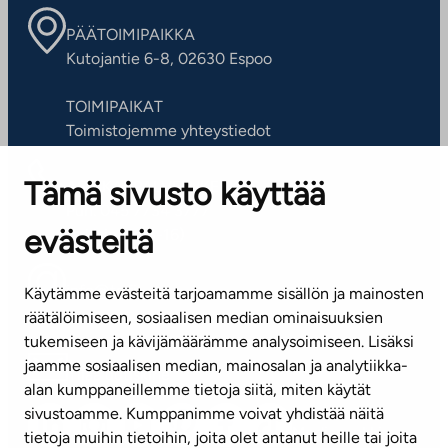
PÄÄTOIMIPAIKKA
Kutojantie 6-8, 02630 Espoo
TOIMIPAIKAT
Toimistojemme yhteystiedot
Tämä sivusto käyttää
ASIAKASPALVELUKESKUS
Puh. 045 7734 3777
evästeitä
(arkisin klo 8-16)
info@ta.fi
Käytämme evästeitä tarjoamamme sisällön ja mainosten
räätälöimiseen, sosiaalisen median ominaisuuksien
tukemiseen ja kävijämäärämme analysoimiseen. Lisäksi
jaamme sosiaalisen median, mainosalan ja analytiikka-
Tilaa uutiskirje
alan kumppaneillemme tietoja siitä, miten käytät
sivustoamme. Kumppanimme voivat yhdistää näitä
Mediapankki
tietoja muihin tietoihin, joita olet antanut heille tai joita