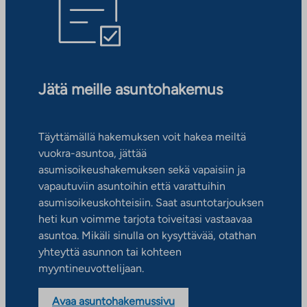
Jätä meille asuntohakemus
Täyttämällä hakemuksen voit hakea meiltä
vuokra-asuntoa, jättää
asumisoikeushakemuksen sekä vapaisiin ja
vapautuviin asuntoihin että varattuihin
asumisoikeuskohteisiin. Saat asuntotarjouksen
heti kun voimme tarjota toiveitasi vastaavaa
asuntoa. Mikäli sinulla on kysyttävää, otathan
yhteyttä asunnon tai kohteen
myyntineuvottelijaan.
Avaa asuntohakemussivu