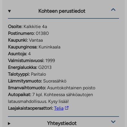
Kohteen perustiedot
Osoite:
Kalkkitie 4a
Postinumero:
01380
Kaupunki:
Vantaa
Kaupunginosa:
Kuninkaala
Asuntoja:
4
Valmistumisvuosi:
1999
Energialuokka:
G2013
Talotyyppi:
Paritalo
Lämmitysmuoto:
Suorasähkö
Ilmanvaihtomuoto:
Asuntokohtainen poisto
Autopaikat:
7 kpl.
Kohteessa sähköautojen
latausmahdollisuus. Kysy lisää!
Linkki
Laajakaistaoperaattori:
Telia
vie
ulkopuoliseen
Yhteystiedot