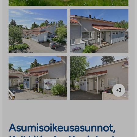
+3
Asumisoikeusasunnot,