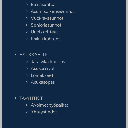
Etsi asuntoa
Asumisoikeusasunnot
Vuokra-asunnot
Senioriasunnot
Uudiskohteet
Kaikki kohteet
ASUKKAALLE
Jätä vikailmoitus
Asukassivut
Lomakkeet
Asukasopas
TA-YHTIÖT
Avoimet työpaikat
Yhteystiedot