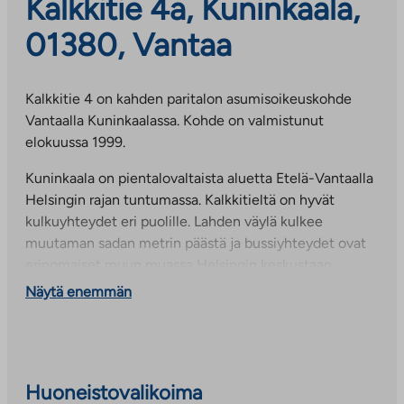
Kalkkitie 4a, Kuninkaala,
01380, Vantaa
Kalkkitie 4 on kahden paritalon asumisoikeuskohde
Vantaalla Kuninkaalassa. Kohde on valmistunut
elokuussa 1999.
Kuninkaala on pientalovaltaista aluetta Etelä-Vantaalla
Helsingin rajan tuntumassa. Kalkkitieltä on hyvät
kulkuyhteydet eri puolille. Lahden väylä kulkee
muutaman sadan metrin päästä ja bussiyhteydet ovat
erinomaiset muun muassa Helsingin keskustaan.
Lähimmät koulut ja päiväkodit ovat alle kilometrin
Näytä enemmän
päässä.
Asunnoissa on ilmalämpöpumppu ja takkavaraus.
Sähkölämmitteisissä kohteissa ilmalämpöpumpulla
voidaan säästää jopa 30–50 % vuosittaisista
Huoneistovalikoima