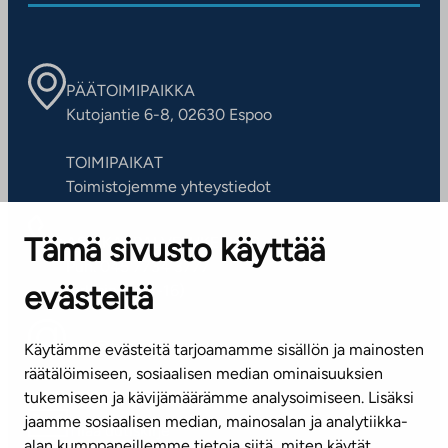
PÄÄTOIMIPAIKKA
Kutojantie 6-8, 02630 Espoo
TOIMIPAIKAT
Toimistojemme yhteystiedot
Tämä sivusto käyttää
ASIAKASPALVELUKESKUS
Puh. 045 7734 3777
evästeitä
(arkisin klo 8-16)
info@ta.fi
Käytämme evästeitä tarjoamamme sisällön ja mainosten
räätälöimiseen, sosiaalisen median ominaisuuksien
tukemiseen ja kävijämäärämme analysoimiseen. Lisäksi
jaamme sosiaalisen median, mainosalan ja analytiikka-
Tilaa uutiskirje
alan kumppaneillemme tietoja siitä, miten käytät