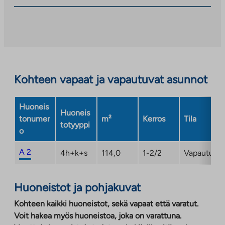
palveluun.
Linkki
aukeaa
uuteen
välilehteen
Kohteen vapaat ja vapautuvat asunnot
Huoneis
Huoneis
tonumer
m²
Kerros
Tila
totyyppi
o
A 2
4h+k+s
114,0
1-2/2
Vapautuma
Huoneistot ja pohjakuvat
Kohteen kaikki huoneistot, sekä vapaat että varatut.
Voit hakea myös huoneistoa, joka on varattuna.