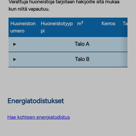
Varattuja huoneistoja tarjotaan hakijoille sitä mukaa
kun niitä vapautuu.
Huoneiston
Huoneistotyyp
m²
Kerros
Taloty
umero
pi
Talo A
Talo B
Energiatodistukset
Hae kohteen energiatodistus