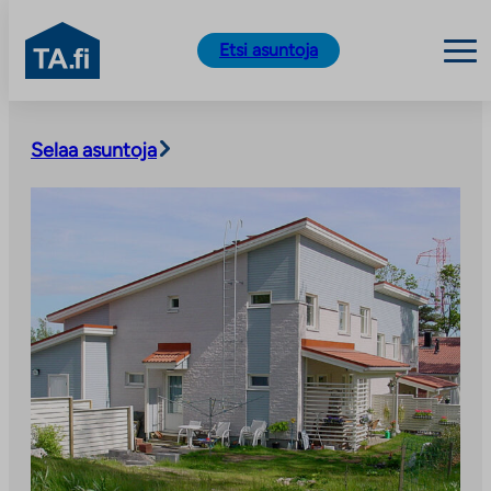
TA.fi
Etsi asuntoja
Siirry
sisältöön
Selaa asuntoja