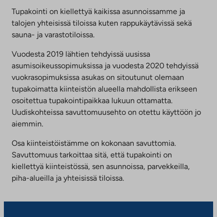
Tupakointi on kiellettyä kaikissa asunnoissamme ja
talojen yhteisissä tiloissa kuten rappukäytävissä sekä
sauna- ja varastotiloissa.
Vuodesta 2019 lähtien tehdyissä uusissa
asumisoikeussopimuksissa ja vuodesta 2020 tehdyissä
vuokrasopimuksissa asukas on sitoutunut olemaan
tupakoimatta kiinteistön alueella mahdollista erikseen
osoitettua tupakointipaikkaa lukuun ottamatta.
Uudiskohteissa savuttomuusehto on otettu käyttöön jo
aiemmin.
Osa kiinteistöistämme on kokonaan savuttomia.
Savuttomuus tarkoittaa sitä, että tupakointi on
kiellettyä kiinteistössä, sen asunnoissa, parvekkeilla,
piha-alueilla ja yhteisissä tiloissa.