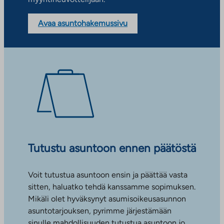
Avaa asuntohakemussivu
Tutustu asuntoon ennen päätöstä
Voit tutustua asuntoon ensin ja päättää vasta
sitten, haluatko tehdä kanssamme sopimuksen.
Mikäli olet hyväksynyt asumisoikeusasunnon
asuntotarjouksen, pyrimme järjestämään
sinulle mahdollisuuden tutustua asuntoon jo