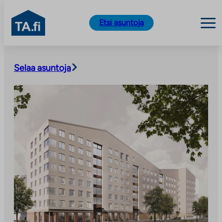
TA.fi
Etsi asuntoja
Siirry
sisältöön
Selaa asuntoja