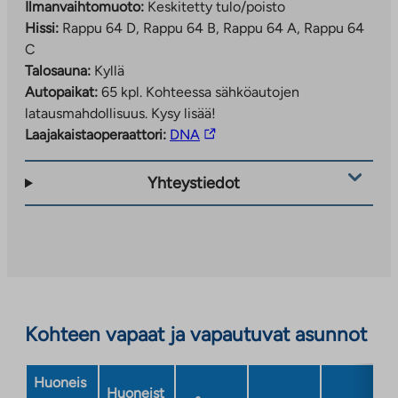
ta.fi/asuntohakemukset/asumisoikeushakemus/
Ilmanvaihtomuoto:
Keskitetty tulo/poisto
Hakemusta täyttäessä valitse
uudiskohde
-
Hissi:
Rappu 64 D, Rappu 64 B, Rappu 64 A, Rappu 64
painike ja merkitse toivekohteeksi
Konalantie 64
,
C
jotta haku kohdistuu oikein.
Talosauna:
Kyllä
Autopaikat:
65 kpl.
Kohteessa sähköautojen
Onko nykyinen omistusasuntosi vielä myymättä?
TA-
latausmahdollisuus. Kysy lisää!
Housing LKV hoitaa asuntosi myynnin puolestasi –
Linkki
Laajakaistaoperaattori:
DNA
välityspalkkio 0 €, kun teet asumisoikeussopimuksen
vie
TA-Asumisoikeus Oy asumisoikeusasuntoon
ulkopuoliseen
Yhteystiedot
viimeistään 31.12.2026. Tutustu kampanjaehtoihin:
palveluun.
https://ta.fi/housing/tarjous/
Linkki
aukeaa
uuteen
välilehteen
Kohteen vapaat ja vapautuvat asunnot
Huoneis
Huoneist