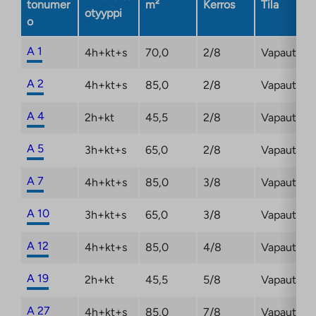
tonumer
m²
Kerros
Tila
otyyppi
o
A 1
4h+kt+s
70,0
2/8
Vapautuma
A 2
4h+kt+s
85,0
2/8
Vapautuma
A 4
2h+kt
45,5
2/8
Vapautuma
A 5
3h+kt+s
65,0
2/8
Vapautuma
A 7
4h+kt+s
85,0
3/8
Vapautuma
A 10
3h+kt+s
65,0
3/8
Vapautuma
A 12
4h+kt+s
85,0
4/8
Vapautuma
A 19
2h+kt
45,5
5/8
Vapautuma
A 27
4h+kt+s
85,0
7/8
Vapautuma