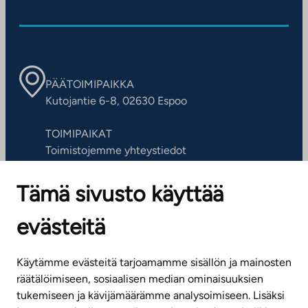
PÄÄTOIMIPAIKKA
Kutojantie 6-8, 02630 Espoo
TOIMIPAIKAT
Toimistojemme yhteystiedot
Tämä sivusto käyttää
ASIAKASPALVELUKESKUS
Puh. 045 7734 3777
evästeitä
(arkisin klo 8-16)
info@ta.fi
Käytämme evästeitä tarjoamamme sisällön ja mainosten
räätälöimiseen, sosiaalisen median ominaisuuksien
tukemiseen ja kävijämäärämme analysoimiseen. Lisäksi