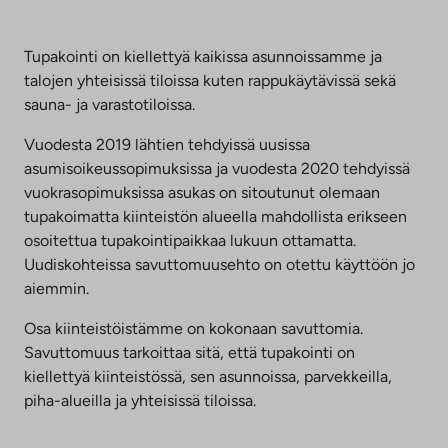
Tupakointi on kiellettyä kaikissa asunnoissamme ja
talojen yhteisissä tiloissa kuten rappukäytävissä sekä
sauna- ja varastotiloissa.
Vuodesta 2019 lähtien tehdyissä uusissa
asumisoikeussopimuksissa ja vuodesta 2020 tehdyissä
vuokrasopimuksissa asukas on sitoutunut olemaan
tupakoimatta kiinteistön alueella mahdollista erikseen
osoitettua tupakointipaikkaa lukuun ottamatta.
Uudiskohteissa savuttomuusehto on otettu käyttöön jo
aiemmin.
Osa kiinteistöistämme on kokonaan savuttomia.
Savuttomuus tarkoittaa sitä, että tupakointi on
kiellettyä kiinteistössä, sen asunnoissa, parvekkeilla,
piha-alueilla ja yhteisissä tiloissa.