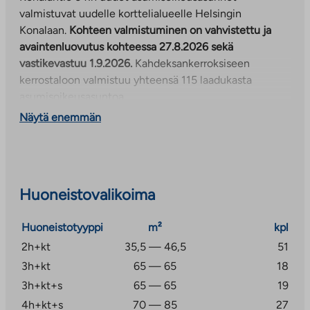
valmistuvat uudelle korttelialueelle Helsingin
Konalaan.
Kohteen valmistuminen on vahvistettu ja
avaintenluovutus kohteessa 27.8.2026 sekä
vastikevastuu 1.9.2026.
Kahdeksankerroksiseen
kerrostaloon valmistuu yhteensä 115 laadukasta
asumisoikeusasuntoa.
Näytä enemmän
Kaikissa asunnoissa on lasitettu parveke sekä
vakiovarusteena astianpesukone. Osassa asunnoista
luksusta arkeen tuo myös oma sauna tai vaatehuone.
Huomaathan, että A-rapussa asuinkerrokset ovat 2-
Huoneistovalikoima
8krs, B-rapun asuinkerrokset ovat 2-7krs, C-rapun
asuinkerrokset ovat 2-7krs sekä D-rapun asuinkerrokset
Huoneistotyyppi
m²
kpl
1-7 krs eli D-rapun ylin kerros on 7 kerros ei kahdeksas.
2h+kt
35,5 — 46,5
51
Esittelyssä kaikkien A,B,C ja D-rappujen toisen
3h+kt
65 — 65
18
kerroksen asunnot 5.8.2026 kello 16 – 17!
3h+kt+s
65 — 65
19
4h+kt+s
70 — 85
27
Ilmoittautuminen esittelyyn A-rapun edessä sisäpihalla