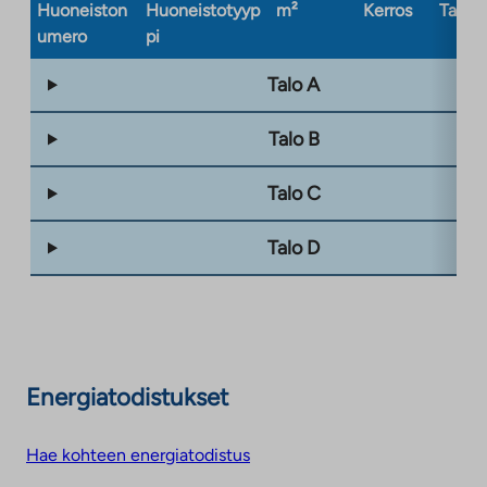
Huoneiston
Huoneistotyyp
m²
Kerros
Taloty
umero
pi
Talo A
Talo B
Talo C
Talo D
Energiatodistukset
Hae kohteen energiatodistus