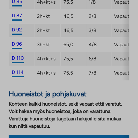
D 85
4h+kt+s
75,5
1/8
Vapautuma
D 87
2h+kt
46,5
2/8
Vapautuma
D 92
2h+kt
46,5
3/8
Vapautuma
D 96
3h+kt
65,0
4/8
Vapautuma
D 110
4h+kt+s
75,5
6/8
Vapautuma
D 114
4h+kt+s
75,5
7/8
Vapautuma
Huoneistot ja pohjakuvat
Kohteen kaikki huoneistot, sekä vapaat että varatut.
Voit hakea myös huoneistoa, joka on varattuna.
Varattuja huoneistoja tarjotaan hakijoille sitä mukaa
kun niitä vapautuu.