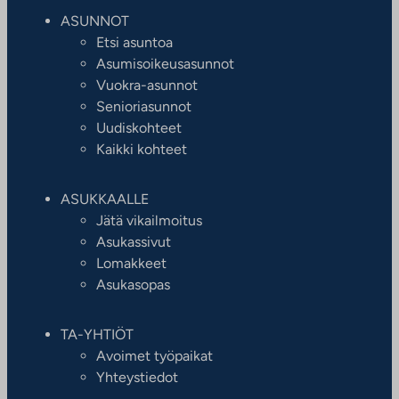
ASUNNOT
Etsi asuntoa
Asumisoikeusasunnot
Vuokra-asunnot
Senioriasunnot
Uudiskohteet
Kaikki kohteet
ASUKKAALLE
Jätä vikailmoitus
Asukassivut
Lomakkeet
Asukasopas
TA-YHTIÖT
Avoimet työpaikat
Yhteystiedot