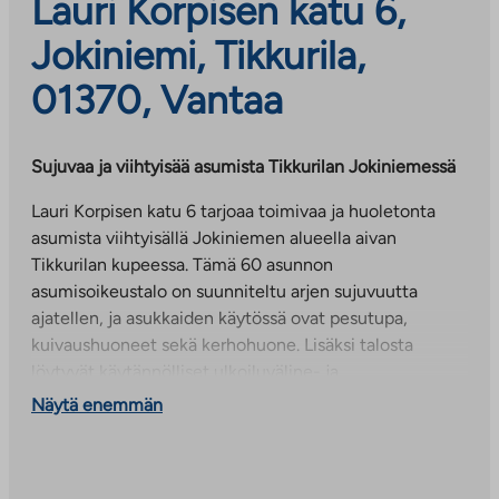
Lauri Korpisen katu 6,
Jokiniemi, Tikkurila,
01370, Vantaa
Sujuvaa ja viihtyisää asumista Tikkurilan Jokiniemessä
Lauri Korpisen katu 6 tarjoaa toimivaa ja huoletonta
asumista viihtyisällä Jokiniemen alueella aivan
Tikkurilan kupeessa. Tämä 60 asunnon
asumisoikeustalo on suunniteltu arjen sujuvuutta
ajatellen, ja asukkaiden käytössä ovat pesutupa,
kuivaushuoneet sekä kerhohuone. Lisäksi talosta
löytyvät käytännölliset ulkoiluväline- ja
lastenvaunuvarastot sekä asuntokohtaiset lämpimät
Näytä enemmän
irtaimistovarastot.
Tikkurilan kattavat palvelut, kuten koulut, päiväkodit ja
kaupat, ovat vain lyhyen matkan päässä. Erinomaisten