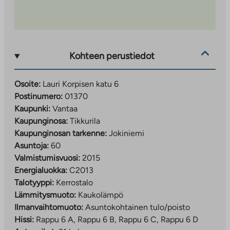
Kohteen perustiedot
Osoite:
Lauri Korpisen katu 6
Postinumero:
01370
Kaupunki:
Vantaa
Kaupunginosa:
Tikkurila
Kaupunginosan tarkenne:
Jokiniemi
Asuntoja:
60
Valmistumisvuosi:
2015
Energialuokka:
C2013
Talotyyppi:
Kerrostalo
Lämmitysmuoto:
Kaukolämpö
Ilmanvaihtomuoto:
Asuntokohtainen tulo/poisto
Hissi:
Rappu 6 A, Rappu 6 B, Rappu 6 C, Rappu 6 D