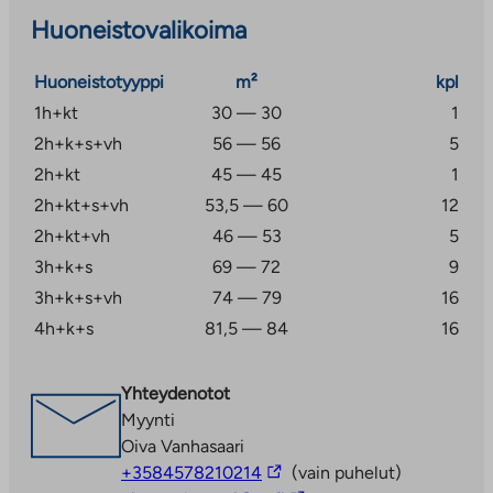
junayhteyksien ansiosta liikkuminen sujuu
Huoneistovalikoima
vaivattomasti niin Helsingin kuin Riihimäen suuntaan.
Vantaanjoen varren ulkoilureitit ja lenkkipolut tarjoavat
Huoneistotyyppi
m²
kpl
hienot puitteet liikkumiseen ja luonnosta nauttimiseen
1h+kt
30 — 30
1
ympäri vuoden.
2h+k+s+vh
56 — 56
5
2h+kt
45 — 45
1
2h+kt+s+vh
53,5 — 60
12
2h+kt+vh
46 — 53
5
3h+k+s
69 — 72
9
3h+k+s+vh
74 — 79
16
4h+k+s
81,5 — 84
16
Yhteydenotot
Myynti
Oiva Vanhasaari
Linkki
+3584578210214
(vain puhelut)