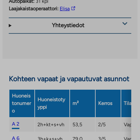
Autopaikat:
31 kpl
Linkki
Laajakaistaoperaattori:
Elisa
vie
ulkopuoliseen
Yhteystiedot
palveluun.
Linkki
aukeaa
uuteen
välilehteen
Kohteen vapaat ja vapautuvat asunnot
Huoneis
Huoneistoty
tonumer
m²
Kerros
Tila
yppi
o
A 2
2h+kt+s+vh
53,5
2/5
Vapaa
A 6
3h+k+s+vh
79,0
3/5
Vapaa