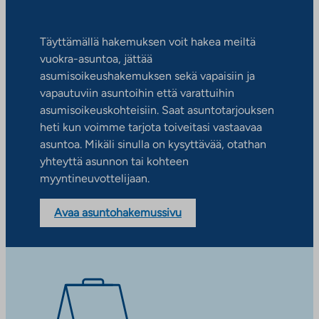
Täyttämällä hakemuksen voit hakea meiltä
vuokra-asuntoa, jättää
asumisoikeushakemuksen sekä vapaisiin ja
vapautuviin asuntoihin että varattuihin
asumisoikeuskohteisiin. Saat asuntotarjouksen
heti kun voimme tarjota toiveitasi vastaavaa
asuntoa. Mikäli sinulla on kysyttävää, otathan
yhteyttä asunnon tai kohteen
myyntineuvottelijaan.
Avaa asuntohakemussivu