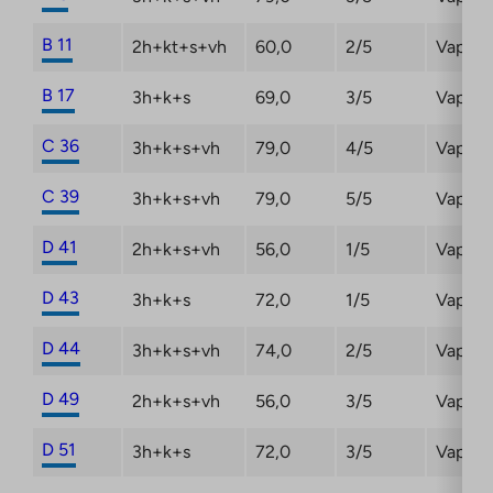
B 11
2h+kt+s+vh
60,0
2/5
Vapaut
B 17
3h+k+s
69,0
3/5
Vapaa
C 36
3h+k+s+vh
79,0
4/5
Vapaa
C 39
3h+k+s+vh
79,0
5/5
Vapaa
D 41
2h+k+s+vh
56,0
1/5
Vapaut
D 43
3h+k+s
72,0
1/5
Vapaa
D 44
3h+k+s+vh
74,0
2/5
Vapaa
D 49
2h+k+s+vh
56,0
3/5
Vapaa
D 51
3h+k+s
72,0
3/5
Vapaa