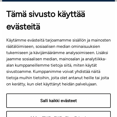
Tämä sivusto käyttää
ASIAKASPALVELUKESKUS
Puh. 045 7734 3777
evästeitä
(arkisin klo 8-16)
info@ta.fi
Käytämme evästeitä tarjoamamme sisällön ja mainosten
räätälöimiseen, sosiaalisen median ominaisuuksien
tukemiseen ja kävijämäärämme analysoimiseen. Lisäksi
jaamme sosiaalisen median, mainosalan ja analytiikka-
Tilaa uutiskirje
alan kumppaneillemme tietoja siitä, miten käytät
sivustoamme. Kumppanimme voivat yhdistää näitä
Mediapankki
tietoja muihin tietoihin, joita olet antanut heille tai joita
on kerätty, kun olet käyttänyt heidän palvelujaan.
Käyttöehdot
Tietosuojaseloste
Saavutettavuusseloste
Salli kaikki evästeet
Näytä evästeasetukseni