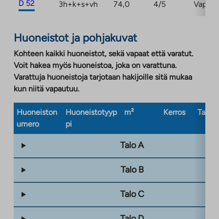
D 52
3h+k+s+vh
74,0
4/5
Vapaa
Huoneistot ja pohjakuvat
Kohteen kaikki huoneistot, sekä vapaat että varatut.
Voit hakea myös huoneistoa, joka on varattuna.
Varattuja huoneistoja tarjotaan hakijoille sitä mukaa
kun niitä vapautuu.
Huoneiston
Huoneistotyyp
m²
Kerros
Taloty
umero
pi
Talo A
Talo B
Talo C
Talo D