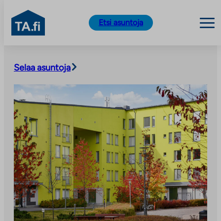
TA.fi
Etsi asuntoja
Siirry
sisältöön
Selaa asuntoja