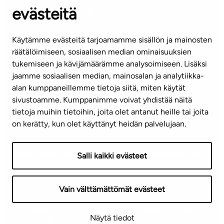
evästeitä
(arkisin klo 8-16)
info@ta.fi
Käytämme evästeitä tarjoamamme sisällön ja mainosten
räätälöimiseen, sosiaalisen median ominaisuuksien
tukemiseen ja kävijämäärämme analysoimiseen. Lisäksi
jaamme sosiaalisen median, mainosalan ja analytiikka-
Tilaa uutiskirje
alan kumppaneillemme tietoja siitä, miten käytät
sivustoamme. Kumppanimme voivat yhdistää näitä
Mediapankki
tietoja muihin tietoihin, joita olet antanut heille tai joita
on kerätty, kun olet käyttänyt heidän palvelujaan.
Käyttöehdot
Tietosuojaseloste
Saavutettavuusseloste
Salli kaikki evästeet
Näytä evästeasetukseni
Vain välttämättömät evästeet
Copyright © 2026 TA-Yhtiöt | Pidätämme oikeuden
Näytä tiedot
muutoksiin