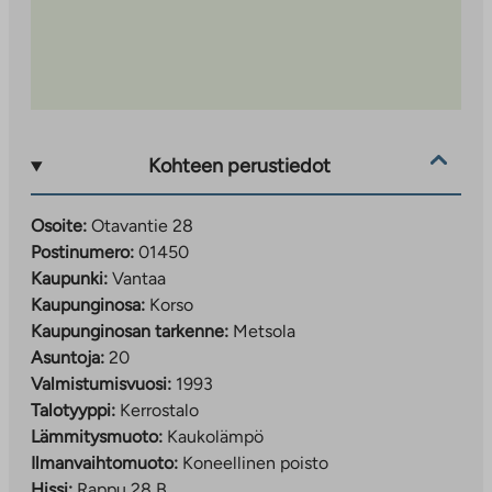
Kohteen perustiedot
Osoite:
Otavantie 28
Postinumero:
01450
Kaupunki:
Vantaa
Kaupunginosa:
Korso
Kaupunginosan tarkenne:
Metsola
Asuntoja:
20
Valmistumisvuosi:
1993
Talotyyppi:
Kerrostalo
Lämmitysmuoto:
Kaukolämpö
Ilmanvaihtomuoto:
Koneellinen poisto
Hissi:
Rappu 28 B