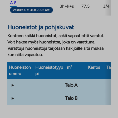
A 8
3h+k+s
77,5
3/4
Vastike 0 € 31.8.2026 asti
Huoneistot ja pohjakuvat
Kohteen kaikki huoneistot, sekä vapaat että varatut.
Voit hakea myös huoneistoa, joka on varattuna.
Varattuja huoneistoja tarjotaan hakijoille sitä mukaa
kun niitä vapautuu.
Huoneiston
Huoneistotyyp
m²
Kerros
Taloty
umero
pi
Talo A
Talo B