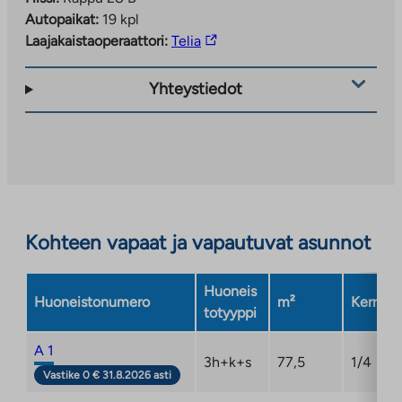
Autopaikat:
19 kpl
Linkki
Laajakaistaoperaattori:
Telia
vie
ulkopuoliseen
Yhteystiedot
palveluun.
Linkki
aukeaa
uuteen
välilehteen
Kohteen vapaat ja vapautuvat asunnot
Huoneis
Huoneistonumero
m²
Kerros
totyyppi
A 1
3h+k+s
77,5
1/4
Vastike 0 € 31.8.2026 asti