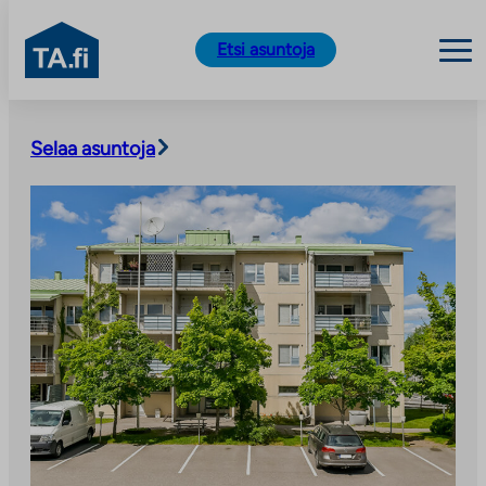
TA.fi
Etsi asuntoja
Siirry
sisältöön
Selaa asuntoja