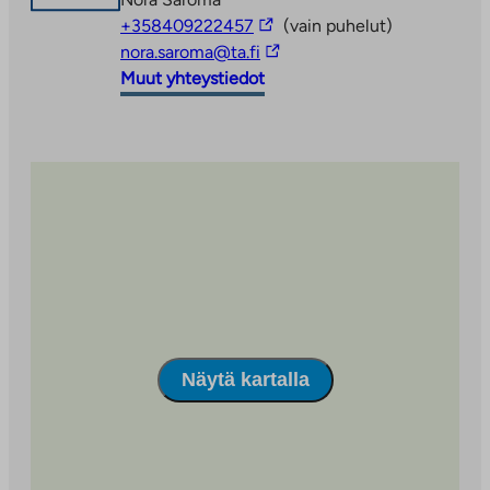
Linkki
+358409222457
(vain puhelut)
vie
Linkki
nora.saroma@ta.fi
ulkopuoliseen
vie
Muut yhteystiedot
palveluun
ulkopuoliseen
palveluun
Näytä kartalla