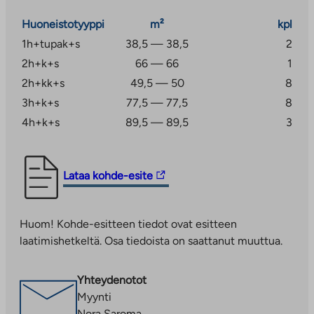
Lähistöllä on hyvät ulkoilu- ja liikuntamahdollisuudet.
Huoneistotyyppi
m²
kpl
Vantaan keskuspuisto lenkkipolkuineen on noin 500
1h+tupak+s
38,5 — 38,5
2
metrin päässä ja uimahalli ja urheilupuisto noin
2h+k+s
66 — 66
1
kilometrin päässä.
2h+kk+s
49,5 — 50
8
3h+k+s
77,5 — 77,5
8
4h+k+s
89,5 — 89,5
3
Linkki
Lataa kohde-esite
vie
ulkopuoliseen
Huom! Kohde-esitteen tiedot ovat esitteen
palveluun.
laatimishetkeltä. Osa tiedoista on saattanut muuttua.
Linkki
aukeaa
uuteen
Yhteydenotot
välilehteen
Myynti
Nora Saroma