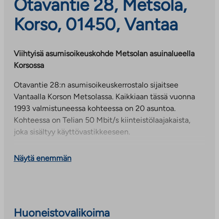
Otavantie 28, Metsola,
Korso, 01450, Vantaa
Viihtyisä asumisoikeuskohde Metsolan asuinalueella
Korsossa
Otavantie 28:n asumisoikeuskerrostalo sijaitsee
Vantaalla Korson Metsolassa. Kaikkiaan tässä vuonna
1993 valmistuneessa kohteessa on 20 asuntoa.
Kohteessa on Telian 50 Mbit/s kiinteistölaajakaista,
joka sisältyy käyttövastikkeeseen.
Metsola on pientalovaltainen asuinalue Korson
Näytä enemmän
kaupunginosassa junaradan varrella. Alueelta on hyvät
liikenneyhteydet. Korson rautatieasemalle on matkaa
noin 200 metriä. Koulut ja päiväkodit sijaitsevat
kilometrin säteellä ja Korson keskustan kaupalliset
palvelut vain muutaman sadan metrin päässä.
Huoneistovalikoima