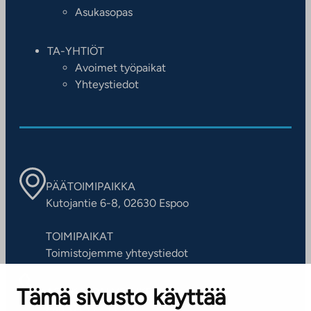
Asukasopas
TA-YHTIÖT
Avoimet työpaikat
Yhteystiedot
PÄÄTOIMIPAIKKA
Kutojantie 6-8, 02630 Espoo
TOIMIPAIKAT
Toimistojemme yhteystiedot
Tämä sivusto käyttää
ASIAKASPALVELUKESKUS
Puh. 045 7734 3777