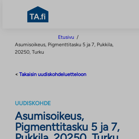
TA.fi
Siirry
Etusivu
/
sisältöön
Asumisoikeus, Pigmenttitasku 5 ja 7, Pukkila,
20250, Turku
<
Takaisin uudiskohdeluetteloon
UUDISKOHDE
Asumisoikeus,
Pigmenttitasku 5 ja 7,
Pukkila, 20250, Turku