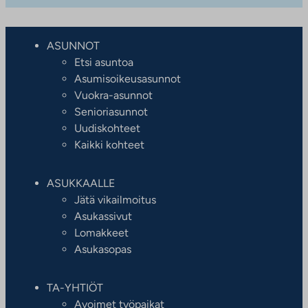
ASUNNOT
Etsi asuntoa
Asumisoikeusasunnot
Vuokra-asunnot
Senioriasunnot
Uudiskohteet
Kaikki kohteet
ASUKKAALLE
Jätä vikailmoitus
Asukassivut
Lomakkeet
Asukasopas
TA-YHTIÖT
Avoimet työpaikat